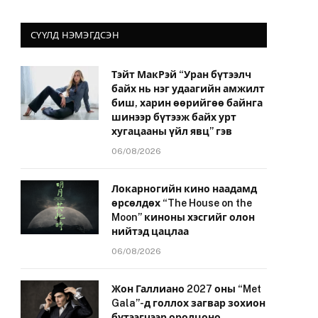
СҮҮЛД НЭМЭГДСЭН
Тэйт МакРэй “Уран бүтээлч
байх нь нэг удаагийн амжилт
биш, харин өөрийгөө байнга
шинээр бүтээж байх урт
хугацааны үйл явц” гэв
06/08/2026
Локарногийн кино наадамд
өрсөлдөх “The House on the
Moon” киноны хэсгийг олон
нийтэд цацлаа
06/08/2026
Жон Галлиано 2027 оны “Met
Gala”-д голлох загвар зохион
бүтээгчээр оролцоно