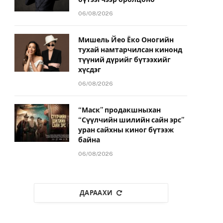
06/08/2026
Мишель Йео Ёко Оногийн
тухай намтарчилсан кинонд
түүний дүрийг бүтээхийг
хүсдэг
06/08/2026
“Маск” продакшныхан
“Сүүлчийн шилийн сайн эрс”
уран сайхны киног бүтээж
байна
06/08/2026
ДАРААХИ