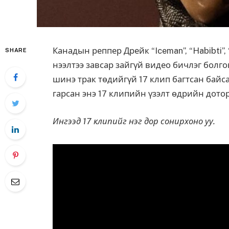
Канадын реппер Дрейк “Iceman”, “Habibti”
SHARE
нээлтээ завсар зайгүй видео бичлэг болго
шинэ трак төдийгүй 17 клип багтсан байса
гарсан энэ 17 клипийн үзэлт өдрийн дотор 
Ингээд 17 клипийг нэг дор сонирхоно уу.