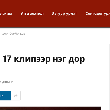
хөгжим
Утга зохиол
Язгуур урлаг
Сонгодог ур
эг дор “бөмбөгдөв”
 17 клипээр нэг дор
ут уншина
dIn