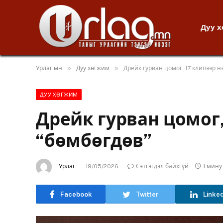
Дуу 
»
»
Урлаг.мн
Дуу хөгжим
Дрейк гурван цомог, 17 клипээр н
ДУУ ХӨГЖИМ
Дрейк гурван цомог,
“бөмбөгдөв”
Урлаг
19/05/2026
Сэтгэгдэл байхгүй
1 мин
Facebook
Twitter
Linke