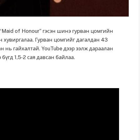
, “Maid of Honour” гэсэн шинэ гурван цомгийн
н хувиргалаа. Гурван цомгийг дагалдан 43
н нь гайхалтай. YouTube дээр ээлж дараалан
бүгд 1,5-2 сая давсан байлаа.