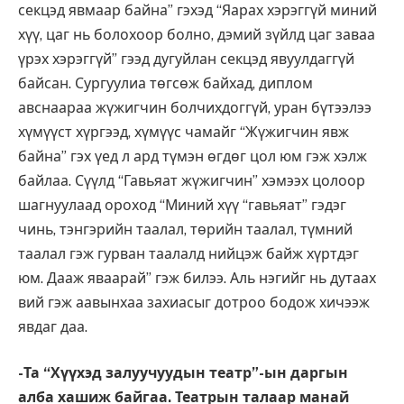
секцэд явмаар байна” гэхэд “Яарах хэрэггүй миний
хүү, цаг нь болохоор болно, дэмий зүйлд цаг заваа
үрэх хэрэггүй” гээд дугуйлан секцэд явуулдаггүй
байсан. Сургуулиа төгсөж байхад, диплом
авснаараа жүжигчин болчихдоггүй, уран бүтээлээ
хүмүүст хүргээд, хүмүүс чамайг “Жүжигчин явж
байна” гэх үед л ард түмэн өгдөг цол юм гэж хэлж
байлаа. Сүүлд “Гавьяат жүжигчин” хэмээх цолоор
шагнуулаад ороход “Миний хүү “гавьяат” гэдэг
чинь, тэнгэрийн таалал, төрийн таалал, түмний
таалал гэж гурван таалалд нийцэж байж хүртдэг
юм. Дааж яваарай” гэж билээ. Аль нэгийг нь дутаах
вий гэж аавынхаа захиасыг дотроо бодож хичээж
явдаг даа.
-Та “Хүүхэд залуучуудын театр”-ын даргын
алба хашиж байгаа. Театрын талаар манай