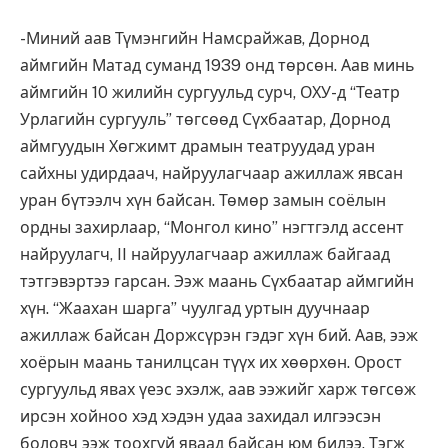
-Миний аав Түмэнгийн Намсрайжав, Дорнод
аймгийн Матад суманд 1939 онд төрсөн. Аав минь
аймгийн 10 жилийн сургуульд сурч, ОХУ-д “Театр
Урлагийн сургууль” төгсөөд Сүхбаатар, Дорнод
аймгуудын Хөгжимт драмын театруудад уран
сайхны удирдаач, найруулагчаар ажиллаж явсан
уран бүтээлч хүн байсан. Төмөр замын соёлын
ордны захирлаар, “Монгол кино” нэгтгэлд ассент
найруулагч, II найруулагчаар ажиллаж байгаад
тэтгэвэртээ гарсан. Ээж маань Сүхбаатар аймгийн
хүн. “Жаахан шарга” чуулгад уртын дуучнаар
ажиллаж байсан Доржсүрэн гэдэг хүн бий. Аав, ээж
хоёрын маань танилцсан түүх их хөөрхөн. Орост
сургуульд явах үеэс эхэлж, аав ээжийг харж төгсөж
ирсэн хойноо хэд хэдэн удаа захидал илгээсэн
боловч ээж тоохгүй яваад байсан юм билээ. Тэгж