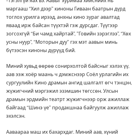
-Тэгэлгүй яах вэ. Аавыг хуримаа хийснийх нь
маргааш “Хил дээр” киноны Гиваан баатрын дүрд
тоглох урилга ирээд, анхны кино зураг авалтад
яваад ирж байсан түүхтэй гэж дурсдаг. Түүгээр
зогсохгүй “Би чамд хайртай”, ”Говийн зэрэглээ”, “Хөх
усны нуур”, “Моторын дуу” гэх мэт аавын минь
бүтээсэн киноны дүрүүд бий.
Миний хувьд өөрөө сонирхолтой байсныг хэлэх үү,
аав ээж хоёр маань ч дэмжснээр Соёл урлагийн их
сургуулийн Кино драмын ангид шалгалт өгч тэнцэн,
жүжигчний мэргэжил эзэмшин төгссөн. Улсын
драмын эрдмийн театрт жүжигчнээр орж ажиллаж
байгаад “Шинэ үе” продакшнаа байгуулж ажиллаж
эхэлсэн.
Ааваараа маш их бахархдаг. Миний аав, хүний