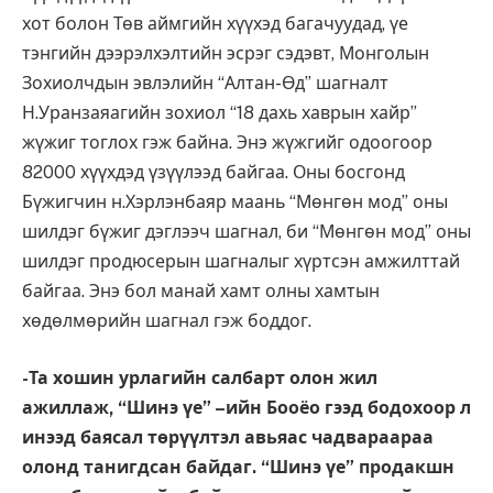
хот болон Төв аймгийн хүүхэд багачуудад, үе
тэнгийн дээрэлхэлтийн эсрэг сэдэвт, Монголын
Зохиолчдын эвлэлийн “Алтан-Өд” шагналт
Н.Уранзаяагийн зохиол “18 дахь хаврын хайр”
жүжиг тоглох гэж байна. Энэ жүжгийг одоогоор
82000 хүүхдэд үзүүлээд байгаа. Оны босгонд
Бүжигчин н.Хэрлэнбаяр маань “Мөнгөн мод” оны
шилдэг бүжиг дэглээч шагнал, би “Мөнгөн мод” оны
шилдэг продюсерын шагналыг хүртсэн амжилттай
байгаа. Энэ бол манай хамт олны хамтын
хөдөлмөрийн шагнал гэж боддог.
-Та хошин урлагийн салбарт олон жил
ажиллаж, “Шинэ үе” –ийн Бооёо гээд бодохоор л
инээд баясал төрүүлтэл авьяас чадвараараа
олонд танигдсан байдаг. “Шинэ үе” продакшн