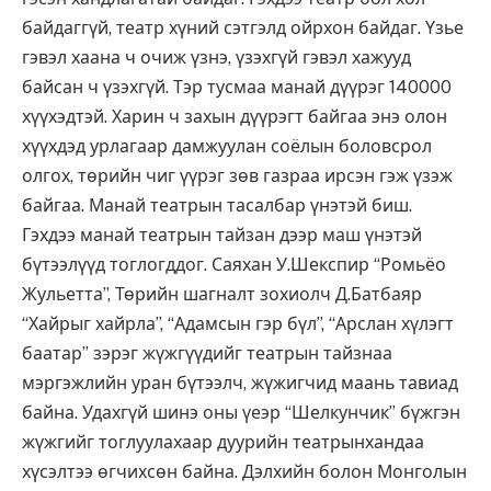
байдаггүй, театр хүний сэтгэлд ойрхон байдаг. Үзье
гэвэл хаана ч очиж үзнэ, үзэхгүй гэвэл хажууд
байсан ч үзэхгүй. Тэр тусмаа манай дүүрэг 140000
хүүхэдтэй. Харин ч захын дүүрэгт байгаа энэ олон
хүүхдэд урлагаар дамжуулан соёлын боловсрол
олгох, төрийн чиг үүрэг зөв газраа ирсэн гэж үзэж
байгаа. Манай театрын тасалбар үнэтэй биш.
Гэхдээ манай театрын тайзан дээр маш үнэтэй
бүтээлүүд тоглогддог. Саяхан У.Шекспир “Ромьёо
Жульетта”, Төрийн шагналт зохиолч Д.Батбаяр
“Хайрыг хайрла”, “Адамсын гэр бүл”, “Арслан хүлэгт
баатар” зэрэг жүжгүүдийг театрын тайзнаа
мэргэжлийн уран бүтээлч, жүжигчид маань тавиад
байна. Удахгүй шинэ оны үеэр “Шелкунчик” бүжгэн
жүжгийг тоглуулахаар дуурийн театрынхандаа
хүсэлтээ өгчихсөн байна. Дэлхийн болон Монголын