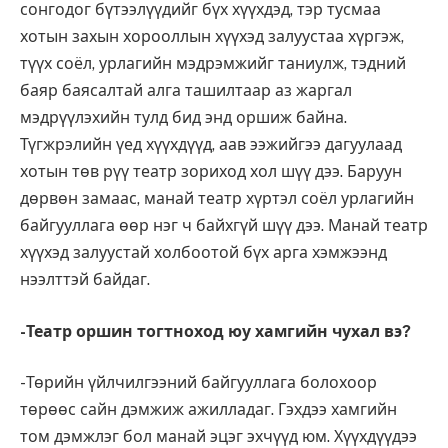
сонгодог бүтээлүүдийг бүх хүүхдэд, тэр тусмаа
хотын захын хорооллын хүүхэд залуустаа хүргэж,
түүх соёл, урлагийн мэдрэмжийг таниулж, тэдний
баяр баясалтай алга ташилтаар аз жаргал
мэдрүүлэхийн тулд бид энд оршиж байна.
Түгжрэлийн үед хүүхдүүд, аав ээжийгээ дагуулаад
хотын төв рүү театр зориход хол шүү дээ. Баруун
дөрвөн замаас, манай театр хүртэл соёл урлагийн
байгууллага өөр нэг ч байхгүй шүү дээ. Манай театр
хүүхэд залуустай холбоотой бүх арга хэмжээнд
нээлттэй байдаг.
-Театр оршин тогтноход юу хамгийн чухал вэ?
-Төрийн үйлчилгээний байгууллага болохоор
төрөөс сайн дэмжиж ажилладаг. Гэхдээ хамгийн
том дэмжлэг бол манай эцэг эхчүүд юм. Хүүхдүүдээ