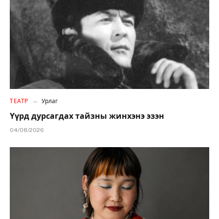
ТЕАТР
Урлаг
Үүрд дурсагдах тайзны жинхэнэ эзэн
04/08/2026