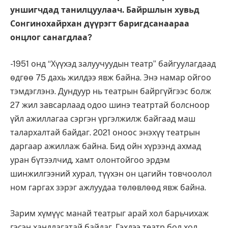
уншигчдад танилцуулаач. Байршлын хувьд
Сонгинохайрхан дүүрэгт баригдсанаараа
онцлог санагдлаа?
-1951 онд “Хүүхэд залуучуудын театр” байгуулагдаад
өдгөө 75 дахь жилдээ явж байна. Энэ намар ойгоо
тэмдэглэнэ. Дундуур нь театрын байргүйгээс болж
27 жил завсарлаад одоо шинэ театртай болсноор
үйл ажиллагаа сэргэн үргэлжилж байгаад маш
талархалтай байдаг. 2021 оноос энэхүү театрын
даргаар ажиллаж байна. Бид ойн хүрээнд ахмад
уран бүтээлчид, хамт олонтойгоо эрдэм
шинжилгээний хурал, түүхэн он цагийн товчоолол
ном гаргах зэрэг ажлуудаа төлөвлөөд явж байна.
Зарим хүмүүс манай театрыг арай хол барьчихаж
гэсэн хандлагатай байдаг. Гэхдээ театр бол хол