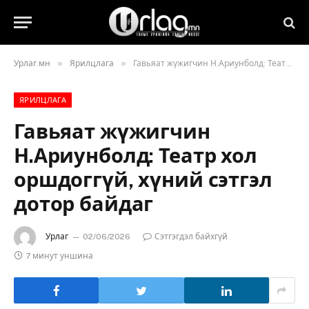
»
»
Урлаг.мн
Ярилцлага
Гавьяат жүжигчин Н.Ариунболд: Театр хол оршдоггүй, хүний сэтгэл дотор байдаг
ЯРИЛЦЛАГА
Гавьяат жүжигчин
Н.Ариунболд: Театр хол
оршдоггүй, хүний сэтгэл
дотор байдаг
Урлаг
02/06/2026
Сэтгэгдэл байхгүй
7 минут уншина