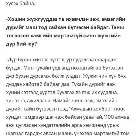
хүсэх байна.
-Хошин жүжгүүддээ та ихэвчлэн ээж, эмээгийн
дүрийг маш тод сайхан бүтээсэн байдаг. Таны
тоглосон хамгийн мартамгүй кино жүжгийн
дүр бий юу?
-Дүр бүхэн хичээл зүтгэл, ур судалгаа шаардаж
бүтдэг. Мөн тухайн үед анд нөхөдтэйгөө бүтээсэн
дүр бүхэн дурсамж болж үлддэг. Жүжигчин хүн бүх
дүрдээ хайртай байдаг даа. Тухайн дүрийг яаж
хүний сэтгэлд хүртэл буулгах вэ гэж их судална,
хичээнэ, ажиллана. Намайг чинь ээж, эмээгийн
дүрийг сайн бүтээсэн гээд “Ахмадын холбоо”-ноос
хүндэт тэмдгээр шагнаж байсан удаатай. 1100 ахмад
ээж цугласан хүндэтгэлийн арга хэмжээнд урьж
шагнал гардаж авсан маань үнэхээр мартамгүй том