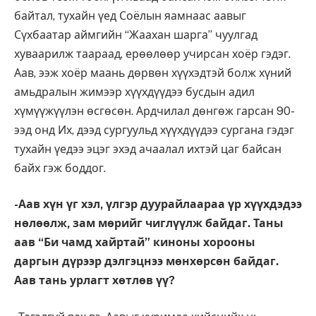
байтал, тухайн үед Соёлын яамнаас аавыг
Сүхбаатар аймгийн “Жаахан шарга” чуулгад
хуваарилж таараад, ерөөлөөр учирсан хоёр гэдэг.
Аав, ээж хоёр маань дөрвөн хүүхэдтэй болж хүний
амьдралын жимээр хүүхдүүдээ бусдын адил
хүмүүжүүлэн өсгөсөн. Ардчилал дөнгөж гарсан 90-
ээд онд Их, дээд сургуульд хүүхдүүдээ сургана гэдэг
тухайн үедээ эцэг эхэд ачаалал ихтэй цаг байсан
байх гэж боддог.
-Аав хүн үг хэл, үлгэр дуурайлаараа үр хүүхдэдээ
нөлөөлж, зам мөрийг чиглүүлж байдаг. Таны
аав “Би чамд хайртай” киноны хорооны
даргын дүрээр дэлгэцнээ мөнхөрсөн байдаг.
Аав тань урлагт хөтлөв үү?