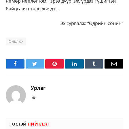
нөмөр нөөлөг юм, гэрээ дүүргэж, үрдээ түшигтэй
байцгаая гэж хэлье дээ.
Эх сурвалж: “Өдрийн сонин”
Онцлох
Facebook
Twitter
Pinterest
LinkedIn
Tumblr
Имэйл
Урлаг
Вэбсайт
ТӨСТЭЙ
НИЙТЛЭЛ