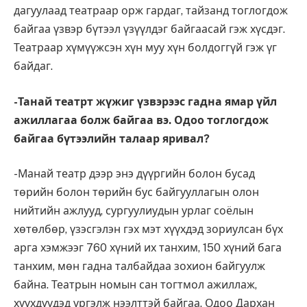
дагуулаад театраар орж гардаг, тайзанд тоглогдож
байгаа үзвэр бүтээл үзүүлдэг байгаасай гэж хүсдэг.
Театраар хүмүүжсэн хүн муу хүн болдоггүй гэж үг
байдаг.
-Танай театрт жүжиг үзвэрээс гадна ямар үйл
ажиллагаа болж байгаа вэ. Одоо тоглогдож
байгаа бүтээлийн талаар яривал?
-Манай театр дээр энэ дүүргийн болон бусад
төрийн болон төрийн бус байгууллагын олон
нийтийн ажлууд, сургуулиудын урлаг соёлын
хөтөлбөр, үзэсгэлэн гэх мэт хүүхдэд зориулсан бүх
арга хэмжээг 760 хүний их танхим, 150 хүний бага
танхим, мөн гадна талбайдаа зохион байгуулж
байна. Театрын номын сан тогтмол ажиллаж,
хүүхдүүдэд үргэлж нээлттэй байгаа. Одоо Дархан