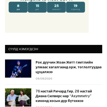
СҮҮЛД НЭМЭГДСЭН
Рок дуучин Жоан Жетт гэмтлийн
улмаас хагалгаанд орж, тоглолтуудаа
цуцалжээ
08/08/2026
76 настай Ричард Гир, 28 настай
Диана Силверс нар “Asymmetry”
кинонд хосын дүр бүтээжээ