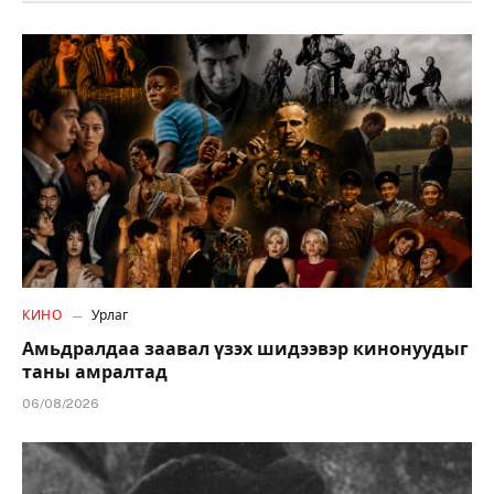
КИНО
Урлаг
Амьдралдаа заавал үзэх шидээвэр кинонуудыг
таны амралтад
06/08/2026