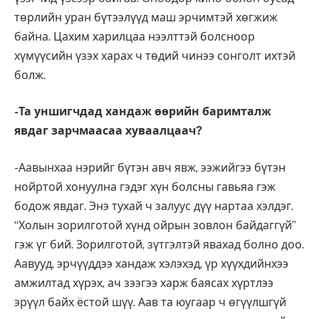
төрлийн уран бүтээлүүд маш эрчимтэй хөгжиж
байна. Цахим харилцаа нээлттэй болсноор
хүмүүсийн үзэх харах ч төдий чинээ сонголт ихтэй
болж.
-Та уншигчдад хандаж өөрийн баримталж
явдаг зарчмаасаа хуваалцаач?
-Аавынхаа нэрийг бүтэн авч явж, ээжийгээ бүтэн
нойртой хонуулна гэдэг хүн болсны гавьяа гэж
бодож явдаг. Энэ тухай ч залуус дүү нартаа хэлдэг.
“Холын зорилготой хүнд ойрын зовлон байдаггүй”
гэж үг бий. Зорилготой, зүтгэлтэй явахад болно доо.
Аавууд, эрчүүддээ хандаж хэлэхэд, үр хүүхдийнхээ
амжилтад хүрэх, ач зээгээ харж баясах хүртлээ
эрүүл байх ёстой шүү. Аав та юугаар ч өгүүлшгүй