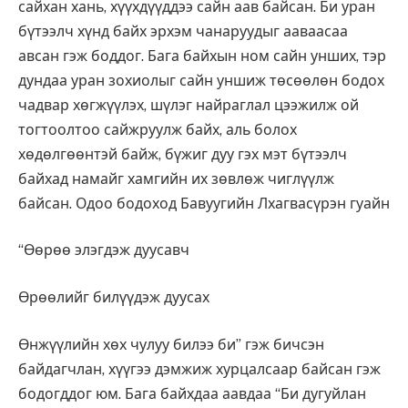
сайхан хань, хүүхдүүддээ сайн аав байсан. Би уран
бүтээлч хүнд байх эрхэм чанаруудыг ааваасаа
авсан гэж боддог. Бага байхын ном сайн унших, тэр
дундаа уран зохиолыг сайн уншиж төсөөлөн бодох
чадвар хөгжүүлэх, шүлэг найраглал цээжилж ой
тогтоолтоо сайжруулж байх, аль болох
хөдөлгөөнтэй байж, бүжиг дуу гэх мэт бүтээлч
байхад намайг хамгийн их зөвлөж чиглүүлж
байсан. Одоо бодоход Бавуугийн Лхагвасүрэн гуайн
“Өөрөө элэгдэж дуусавч
Өрөөлийг билүүдэж дуусах
Өнжүүлийн хөх чулуу билээ би” гэж бичсэн
байдагчлан, хүүгээ дэмжиж хурцалсаар байсан гэж
бодогддог юм. Бага байхдаа аавдаа “Би дугуйлан