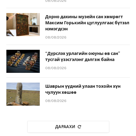
08/08/2026
Дорно дахины музейн сан хөмрөгт
Максим Горькийн цуглуулгаас бүтээл
нэмэгдсэн
08/08/2026
“Дүрслэх урлагийн оюуны өв сан”
тусгай үзэсгэлэнг дэлгэж байна
08/08/2026
Шаврын үүдний улаан тохойн хүн
чулуун хөшөө
08/08/2026
ДАРААХИ