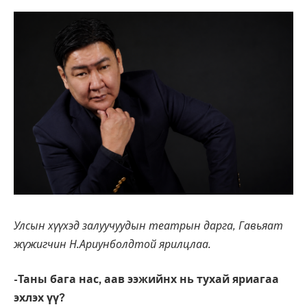
Улсын хүүхэд залуучуудын театрын дарга, Гавьяат
жүжигчин Н.Ариунболдтой ярилцлаа.
-Таны бага нас, аав ээжийнх нь тухай яриагаа
эхлэх үү?