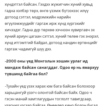
хүндэтгэл байсан. Гэхдээ жүжигчин хүний хувьд
гадна хэлбэр төрх, өнгө үзэмж бүтээхээс илүү
дотоод сэтгэл, мэдрэмжийн нарийн
өгүүлэмжүүдийг гаргаж ирж хүнд хүргэхийг
хичээдэг. Гадна дүр төрхөө хэчнээн хувиргавч эх
хүний ариун цагаан сэтгэл, хүний төлөө гэх энэрэл,
хүнд итгэмтгий байдал, дотоод нандин ертөнцийг
гаргаж чадамгүй шүү дээ.
-2000 оны үед Монголын хошин урлаг ид
мандаж байсан санагддаг. Одоо ер нь ямархуу
түвшинд байгаа бол?
-Тухайн үед үзэх харах юм бага байсан болохоор
харьцангуй үзэгч олонтой байсан байх. Одоо ч
гэсэн манай хамтлагуудын тоглолт тавигдсаар,
үзэгчид үзсээр байгаа. Өнөөдөр кино болон бусад