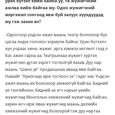
уран бүтээл хийж байна уу, та жүжигчний
ажлаа хийж байгаа юу. Одоо жүжигчний
мэргэжил сонгоод явж буй залуус хүүхдүүдэд
юу гэж захих вэ?
-Одоогоор үндсэн ажил маань театр болохоор бүх
цагаа эндээ голчлон зориулж байна. Уран бүтээлч
хүн учраас кино, жүжиг, арга хэмжээ хөтлөлт гээд л
бас ажил гарна аа. Театрынхаа жүжигт хүртэл
жүжигчин дутах зэрэгт тоглолгүй яахав. Дүү нар
маань “Шинэ үе” продакшнаа аваад явж байгаа.
Намайг “Урилгаар ирж тоглооч ээ” гэдэг юм. Үндсэн
ажил маань их болохоор амжихгүй байгаа. Бидний
үе тэнгийнхэн, бидний ах эгч нарын үеийн
жүжигчид Монголын хэмжээний жүжигчид байсан,
харин өсч ирж яваа жүжигчид маань дэлхийн
хэмжээний жүжигчид болоорой гэж дүү нартаа