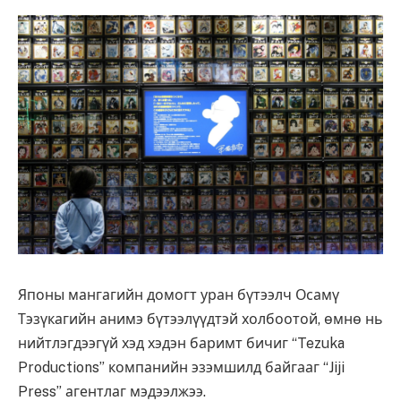
Японы мангагийн домогт уран бүтээлч Осамү
Тэзүкагийн
анимэ бүтээлүүдтэй холбоотой, өмнө нь
нийтлэгдээгүй хэд хэдэн баримт бичиг “Tezuka
Productions” компанийн эзэмшилд байгааг “Jiji
Press” агентлаг мэдээлжээ.