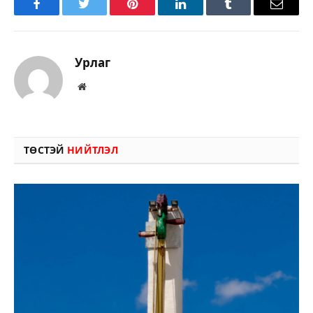
Facebook
Twitter
Pinterest
LinkedIn
Tumblr
Имэйл
Урлаг
Вэбсайт
ТӨСТЭЙ
НИЙТЛЭЛ