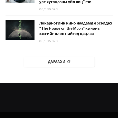
урт хугацааны үйл явц” гэв
06/08/2026
Локарногийн кино наадамд өрсөлдөх
“The House on the Moon” киноны
хэсгийг олон нийтэд цацлаа
06/08/2026
ДАРААХИ