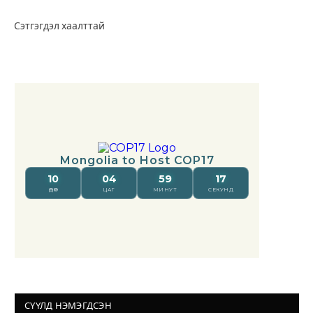
Сэтгэгдэл хаалттай
СҮҮЛД НЭМЭГДСЭН