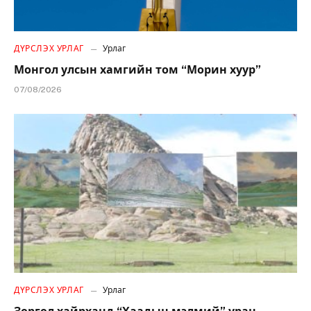
ДҮРСЛЭХ УРЛАГ
Урлаг
Монгол улсын хамгийн том “Морин хуур”
07/08/2026
ДҮРСЛЭХ УРЛАГ
Урлаг