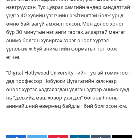
нэвтрүүлсэн. Тус цуврал хамгийн өндөр хандалттай
үедээ 40 хувийн үзэгчийн рейтингтэй болж урьд
өмнө байгаагүй амжилт олсон. Мөн долоо хоног
бүр 30 минутын нэг анги гаргах, алдартай мангаг
анимэ болгон хувиргах зэрэг өнөөг хүртэл
үргэлжилж буй анимэгийн форматыг тогтоож
өгчээ.
“Digital Hollywood University”-ийн тусгай томилгоот
дэд профессор Нобүюки Цүгатагийн хэлснээр
өнөөг хүртэл хадгалагдан үлдсэн эдгээр анимэнүүд
нь “дэлхийд маш ховор үзэгдэл” бөгөөд Японы
анимэйшний өвөрмөц байдлыг бий болгосон юм.