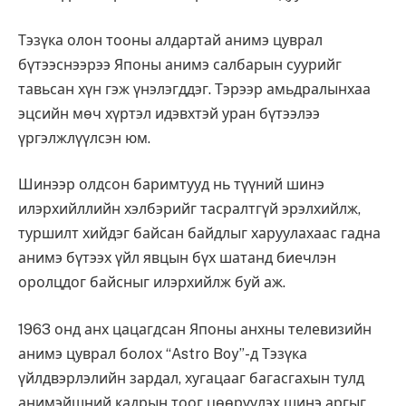
Тэзүка олон тооны алдартай анимэ цуврал
бүтээснээрээ Японы анимэ салбарын суурийг
тавьсан хүн гэж үнэлэгддэг. Тэрээр амьдралынхаа
эцсийн мөч хүртэл идэвхтэй уран бүтээлээ
үргэлжлүүлсэн юм.
Шинээр олдсон баримтууд нь түүний шинэ
илэрхийллийн хэлбэрийг тасралтгүй эрэлхийлж,
туршилт хийдэг байсан байдлыг харуулахаас гадна
анимэ бүтээх үйл явцын бүх шатанд биечлэн
оролцдог байсныг илэрхийлж буй аж.
1963 онд анх цацагдсан Японы анхны телевизийн
анимэ цуврал болох “Astro Boy”-д Тэзүка
үйлдвэрлэлийн зардал, хугацааг багасгахын тулд
анимэйшний кадрын тоог цөөрүүлэх шинэ аргыг