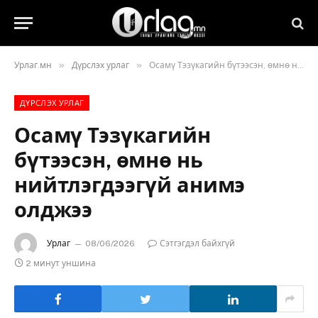
»
»
Урлаг.мн
Дүрслэх урлаг
Осамү Тэзүкагийн бүтээсэн, өмнө нь нийтлэгдээгүй анимэ олджээ
ДҮРСЛЭХ УРЛАГ
Осамү Тэзүкагийн
бүтээсэн, өмнө нь
нийтлэгдээгүй анимэ
олджээ
Урлаг
08/06/2026
Сэтгэгдэл байхгүй
2 минут уншина