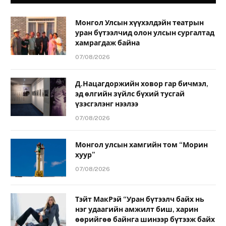
Монгол Улсын хүүхэлдэйн театрын
уран бүтээлчид олон улсын сургалтад
хамрагдаж байна
07/08/2026
Д.Нацагдоржийн ховор гар бичмэл,
эд өлгийн зүйлс бүхий тусгай
үзэсгэлэнг нээлээ
07/08/2026
Монгол улсын хамгийн том “Морин
хуур”
07/08/2026
Тэйт МакРэй “Уран бүтээлч байх нь
нэг удаагийн амжилт биш, харин
өөрийгөө байнга шинээр бүтээж байх