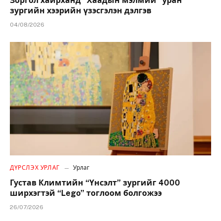
Зоргол хайрханд “Хаадын мэлмий” уран
зургийн хээрийн үзэсгэлэн дэлгэв
04/08/2026
ДҮРСЛЭХ УРЛАГ
Урлаг
Густав Климтийн “Үнсэлт” зургийг 4000
ширхэгтэй “Lego” тоглоом болгожээ
26/07/2026