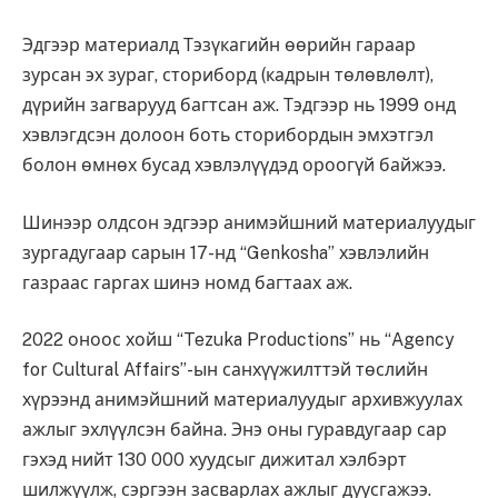
Эдгээр материалд Тэзүкагийн өөрийн гараар
зурсан эх зураг, сториборд (кадрын төлөвлөлт),
дүрийн загварууд багтсан аж. Тэдгээр нь 1999 онд
хэвлэгдсэн долоон боть сторибордын эмхэтгэл
болон өмнөх бусад хэвлэлүүдэд ороогүй байжээ.
Шинээр олдсон эдгээр анимэйшний материалуудыг
зургадугаар сарын 17-нд “Genkosha” хэвлэлийн
газраас гаргах шинэ номд багтаах аж.
2022 оноос хойш “Tezuka Productions” нь “Agency
for Cultural Affairs”-ын санхүүжилттэй төслийн
хүрээнд анимэйшний материалуудыг архивжуулах
ажлыг эхлүүлсэн байна. Энэ оны гуравдугаар сар
гэхэд нийт 130 000 хуудсыг дижитал хэлбэрт
шилжүүлж, сэргээн засварлах ажлыг дуусгажээ.