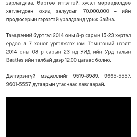
зарлагдлаа. Өөртөө итгэлтэй, хүсэл мөрөөдөлдөө
хөтлөгдсөн охид залуусыг 70.000.000 – ийн
продюсерын гэрээтэй уралдаанд урьж байна.
Тэмцээний бүртгэл 2014 оны 8-р сарын 15-23 хүртэл
ердөө л 7 хоног үргэлжлэх юм. Тэмцээний нээлт:
2014 оны 08 р сарын 23 нд УИД ийн Урд талын
Beatles ийн талбай дээр 12.00 цагаас болно.
Дэлгэрэнгүй мэдээллийг 9519-8989, 9665-5557,
9601-5557 дугаарын утаснаас лавлаарай.