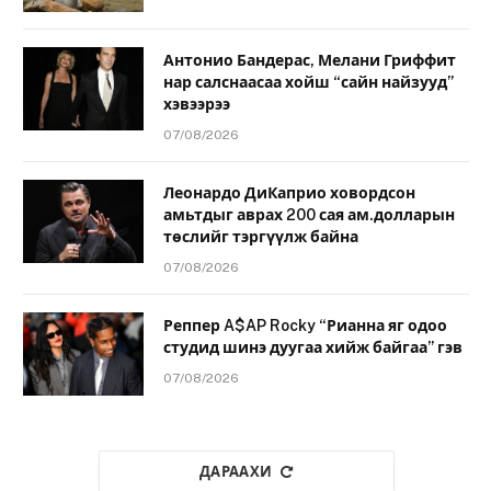
Антонио Бандерас, Мелани Гриффит
нар салснаасаа хойш “сайн найзууд”
хэвээрээ
07/08/2026
Леонардо ДиКаприо ховордсон
амьтдыг аврах 200 сая ам.долларын
төслийг тэргүүлж байна
07/08/2026
Реппер A$AP Rocky “Рианна яг одоо
студид шинэ дуугаа хийж байгаа” гэв
07/08/2026
ДАРААХИ