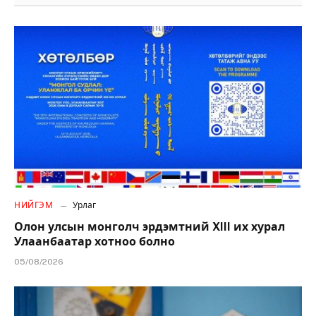
НИЙГЭМ
Урлаг
Олон улсын монголч эрдэмтний XIII их хурал
Улаанбаатар хотноо болно
05/08/2026