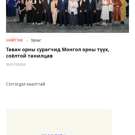
НИЙГЭМ
Урлаг
Таван орны сурагчид Монгол орны түүх,
соёлтой танилцав
31/07/2026
Сэтгэгдэл хаалттай