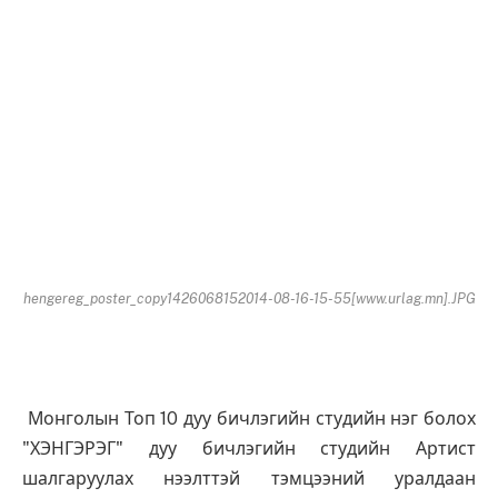
hengereg_poster_copy1426068152014-08-16-15-55[www.urlag.mn].JPG
Монголын Топ 10 дуу бичлэгийн студийн нэг болох
"ХЭНГЭРЭГ" дуу бичлэгийн студийн Артист
шалгаруулах нээлттэй тэмцээний уралдаан