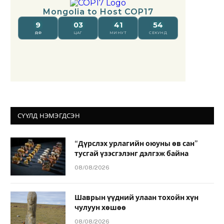
СҮҮЛД НЭМЭГДСЭН
“Дүрслэх урлагийн оюуны өв сан”
тусгай үзэсгэлэнг дэлгэж байна
08/08/2026
Шаврын үүдний улаан тохойн хүн
чулуун хөшөө
08/08/2026