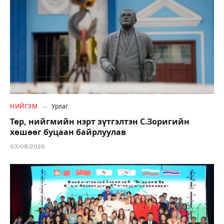
НИЙГЭМ
Урлаг
Төр, нийгмийн нэрт зүтгэлтэн С.Зоригийн
хөшөөг буцаан байрлуулав
03/08/2026