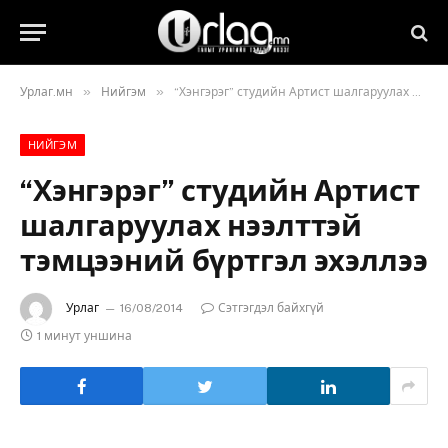
»
»
Урлаг.мн
Нийгэм
“Хэнгэрэг” студийн Артист шалгаруулах нээлттэй тэмцээний бүртгэл эхэллээ
НИЙГЭМ
“Хэнгэрэг” студийн Артист
шалгаруулах нээлттэй
тэмцээний бүртгэл эхэллээ
Урлаг
16/08/2014
Сэтгэгдэл байхгүй
1 минут уншина