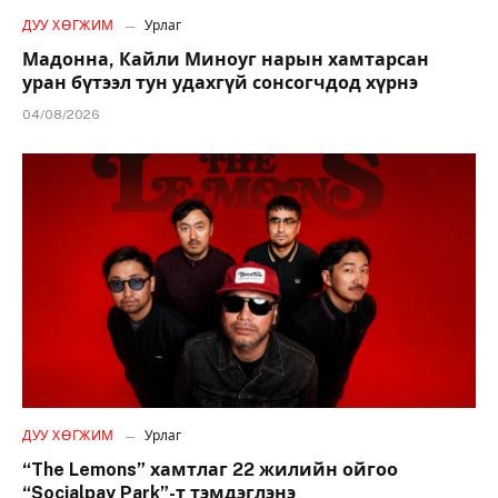
ДУУ ХӨГЖИМ
Урлаг
Мадонна, Кайли Миноуг нарын хамтарсан
уран бүтээл тун удахгүй сонсогчдод хүрнэ
04/08/2026
ДУУ ХӨГЖИМ
Урлаг
“The Lemons” хамтлаг 22 жилийн ойгоо
“Socialpay Park”-т тэмдэглэнэ