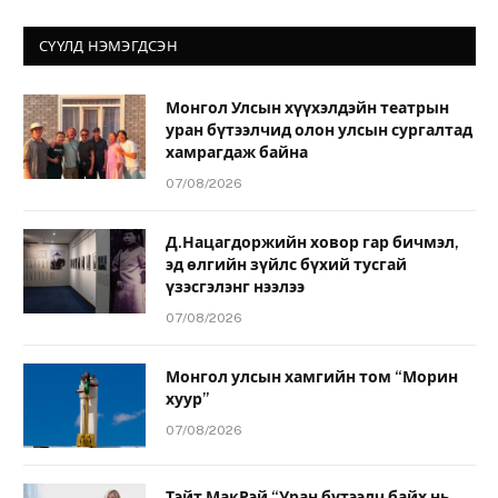
СҮҮЛД НЭМЭГДСЭН
Монгол Улсын хүүхэлдэйн театрын
уран бүтээлчид олон улсын сургалтад
хамрагдаж байна
07/08/2026
Д.Нацагдоржийн ховор гар бичмэл,
эд өлгийн зүйлс бүхий тусгай
үзэсгэлэнг нээлээ
07/08/2026
Монгол улсын хамгийн том “Морин
хуур”
07/08/2026
Тэйт МакРэй “Уран бүтээлч байх нь