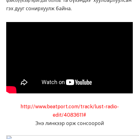
Та бүхэндээ хуулбарлуулсан
фэйсбүүкээр яригдах болов.
гэх дууг сонирхуулж байна.
http://www.beatport.com/track/lust-radio-
edit/4083611#
Энэ линкээр орж сонсоорой