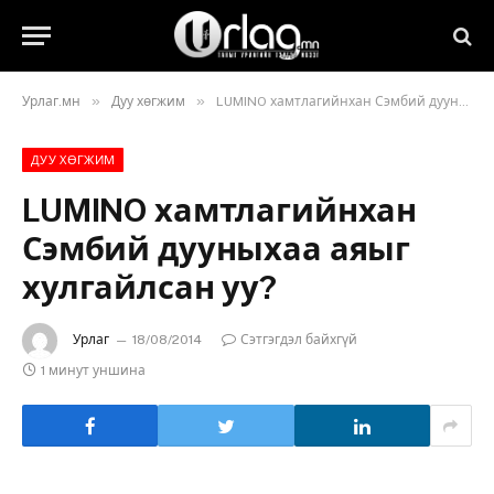
»
»
Урлаг.мн
Дуу хөгжим
LUMINO хамтлагийнхан Сэмбий дууныхаа аяыг хулгайлсан уу?
ДУУ ХӨГЖИМ
LUMINO хамтлагийнхан
Сэмбий дууныхаа аяыг
хулгайлсан уу?
Урлаг
18/08/2014
Сэтгэгдэл байхгүй
1 минут уншина