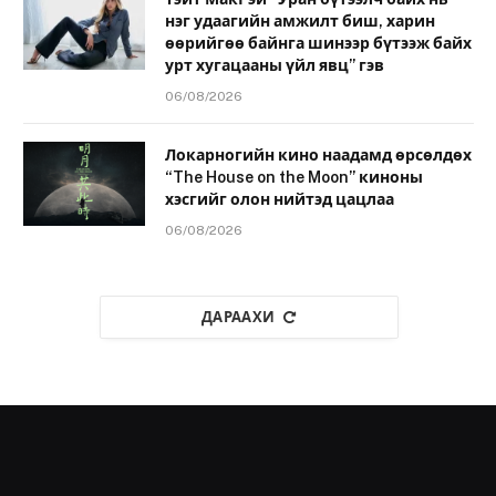
нэг удаагийн амжилт биш, харин
өөрийгөө байнга шинээр бүтээж байх
урт хугацааны үйл явц” гэв
06/08/2026
Локарногийн кино наадамд өрсөлдөх
“The House on the Moon” киноны
хэсгийг олон нийтэд цацлаа
06/08/2026
ДАРААХИ