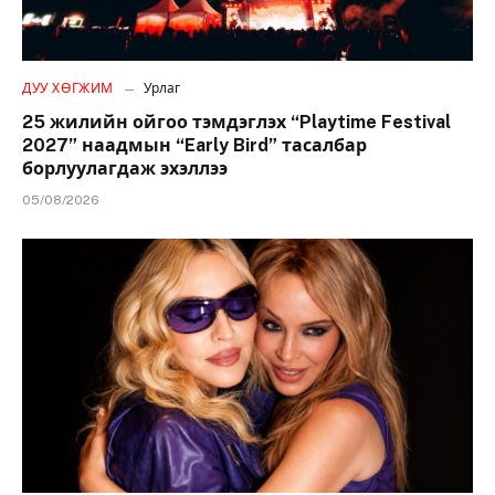
ДУУ ХӨГЖИМ
Урлаг
25 жилийн ойгоо тэмдэглэх “Playtime Festival
2027” наадмын “Early Bird” тасалбар
борлуулагдаж эхэллээ
05/08/2026