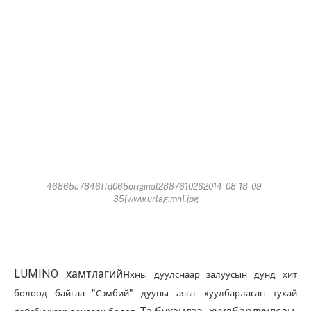
46865a7846ffd065original2887610262014-08-18-09-
35[www.urlag.mn].jpg
LUMINO хамтлагийн
хны дуулснаар залуусын дунд хит
болоод байгаа "Сэмбий" дууны аяыг хуулбарласан тухай