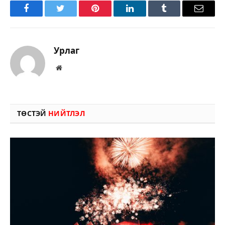
Facebook
Twitter
Pinterest
LinkedIn
Tumblr
Имэйл
Урлаг
Вэбсайт
ТӨСТЭЙ
НИЙТЛЭЛ