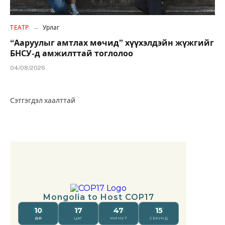
ТЕАТР
Урлаг
“Ааруулыг амтлах мөчид” хүүхэлдэйн жүжгийг
БНСУ-д амжилттай тоглолоо
04/08/2026
Сэтгэгдэл хаалттай