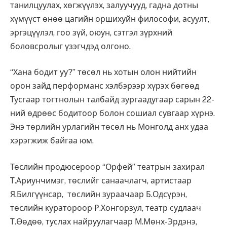
танилцуулах, хөгжүүлэх, залуучууд, гадна дотны
хүмүүст өнөө цагийн оршихуйн философи, асуулт,
эргэцүүлэл, гоо зүй, оюун, сэтгэл зүрхний
боловсролыг үзэгчдэд олгоно.
“Хана бодит уу?” төсөл нь хотын олон нийтийн
орон зайд перформанс хэлбэрээр хүрэх бөгөөд
Тусгаар тогтнолын талбайд зургаадугаар сарын 22-
ний өдрөөс бодитоор болон сошиал сувгаар хүрнэ.
Энэ төрлийн урлагийн төсөл нь Монголд анх удаа
хэрэгжиж байгаа юм.
Төслийн продюсероор “Орфей” театрын захирал
Т.Ариунчимэг, төслийг санаачлагч, артистаар
Я.Билгүүнсар, төслийн зураачаар Б.Одсүрэн,
төслийн куратороор Р.Хонгорзул, театр судлаач
Т.Өөдөө, туслах найруулагчаар М.Мөнх-Эрдэнэ,