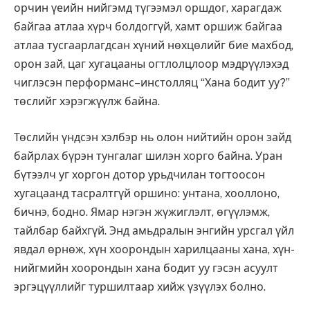
орчин үеийн нийгэмд түгээмэл оршдог, харагдаж
байгаа атлаа хүрч болдоггүй, хамт оршиж байгаа
атлаа тусгаарлагдсан хүний нөхцөлийг бие махбод,
орон зай, цаг хугацааны огтлолцлоор мэдрүүлэхэд
чиглэсэн перформанс–инстолляц “Хана бодит уу?”
төслийг хэрэгжүүлж байна.
Төслийн үндсэн хэлбэр нь олон нийтийн орон зайд
байрлах бүрэн тунгалаг шилэн хорго байна. Уран
бүтээлч уг хоргон дотор урьдчилан тогтоосон
хугацаанд тасралтгүй оршино: унтана, хооллоно,
бичнэ, бодно. Ямар нэгэн жүжиглэлт, өгүүлэмж,
тайлбар байхгүй. Энд амьдралын энгийн урсгал үйл
явдал өрнөж, хүн хоорондын харилцааны хана, хүн-
нийгмийн хоорондын хана бодит уу гэсэн асуулт
эргэцүүллийг туршилтаар хийж үзүүлэх болно.