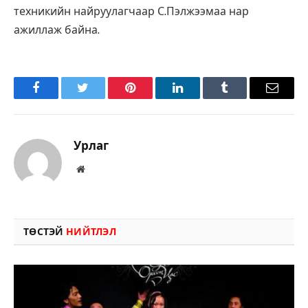
техникийн найруулагчаар С.Пэлжээмаа нар
ажиллаж байна.
Facebook
Twitter
Pinterest
LinkedIn
Tumblr
Имэйл
Урлаг
Вэбсайт
ТӨСТЭЙ
НИЙТЛЭЛ