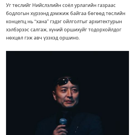
Уг төслийг Нийслэлийн соёл урлагийн газраас
бодлогын хүрээнд дэмжиж байгаа бөгөөд төслийн
концепц нь “хана” гэдэг ойлголтыг архитектурын
хэлбэрээс салгаж, хүний оршихуйг тодорхойлдог
нөхцөл гэж авч үзэхэд оршино.