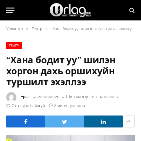
»
»
Урлаг.мн
Театр
“Хана бодит уу” шилэн хоргон дахь оршихуйн туршилт эхэллээ
ТЕАТР
“Хана бодит уу” шилэн
хоргон дахь оршихуйн
туршилт эхэллээ
Урлаг
23/06/2026
Шинэчлэгдсэн:
23/06/2026
Сэтгэгдэл байхгүй
2 минут уншина