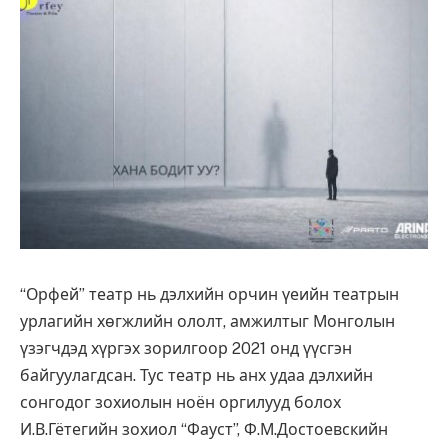
“Орфей” театр нь дэлхийн орчин үеийн театрын
урлагийн хөгжлийн ололт, амжилтыг Монголын
үзэгчдэд хүргэх зорилгоор 2021 онд үүсгэн
байгуулагдсан. Тус театр нь анх удаа дэлхийн
сонгодог зохиолын ноён оргилууд болох
И.В.Гётегийн зохиол “Фауст”, Ф.М.Достоевскийн