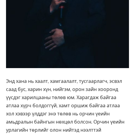
Энд хана нь хаалт, хамгаалалт, тусгаарлагч, эсвэл
саад бус, харин хүн, нийгэм, орон зайн хооронд
үүсдэг харилцааны төлөв юм. Харагдаж байгаа
атлаа хүрч болдоггүй, хамт оршиж байгаа атлаа
хол хэвээр үлддэг энэ төлөв нь орчин үеийн
амьдралын байнгын нөхцөл болсон. Орчин үеийн
урлагийн төрлийг олон нийтэд нээлттэй