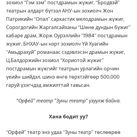
зохиол “Гэм зэм” постдрамын жүжиг, “Бродвэй”
театрын алдарт бүтээл АНУ-ын зохиолч Жон
Патрикийн “Опал” саркастик мелодрамын жүжиг,
Сорогдогийн Жаргалсайханы “Шөнө дундын бүжиг”
кабаре драм, Жорж Оурэллийн “1984” постдрамын
жүжиг, БНХАУ-ын нэрт зохиолч Үй Хуагийн
“Амьдрахуй” романаас сэдэвлэсэн драмын жүжиг,
Ц.Балдоржийн зохиол “Хориотой жүжиг”
постдрамын жүжгийг театрын урлагийн орчин
үеийн шийдэл, шинэ өнгө төрхтэйгөөр 500,000
гаруй үзэгчдэд амжилттай тавьсан.
“Орфей” театр “Зуны театр” үзүүлж байна.
Хана бодит уу?
“Орфей” театр энэ удаа “Зуны театр” төслөөрөө