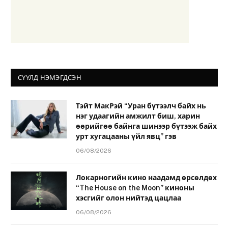
СҮҮЛД НЭМЭГДСЭН
Тэйт МакРэй “Уран бүтээлч байх нь
нэг удаагийн амжилт биш, харин
өөрийгөө байнга шинээр бүтээж байх
урт хугацааны үйл явц” гэв
06/08/2026
Локарногийн кино наадамд өрсөлдөх
“The House on the Moon” киноны
хэсгийг олон нийтэд цацлаа
06/08/2026