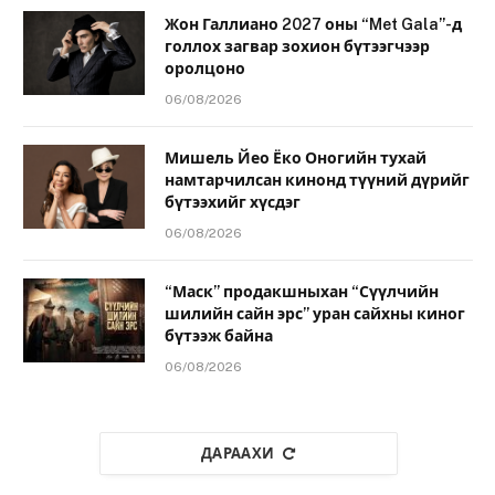
Жон Галлиано 2027 оны “Met Gala”-д
голлох загвар зохион бүтээгчээр
оролцоно
06/08/2026
Мишель Йео Ёко Оногийн тухай
намтарчилсан кинонд түүний дүрийг
бүтээхийг хүсдэг
06/08/2026
“Маск” продакшныхан “Сүүлчийн
шилийн сайн эрс” уран сайхны киног
бүтээж байна
06/08/2026
ДАРААХИ