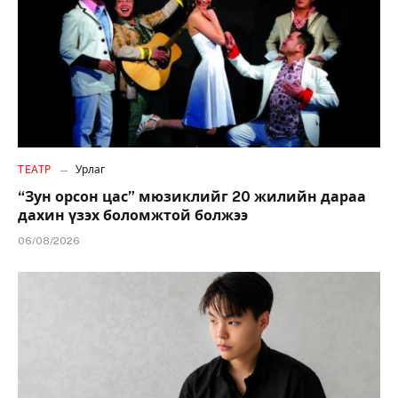
ТЕАТР
Урлаг
“Зун орсон цас” мюзиклийг 20 жилийн дараа
дахин үзэх боломжтой болжээ
06/08/2026