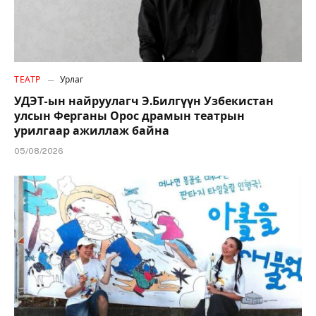
ТЕАТР
Урлаг
УДЭТ-ын найруулагч Э.Билгүүн Узбекистан
улсын Ферганы Орос драмын театрын
урилгаар ажиллаж байна
05/08/2026