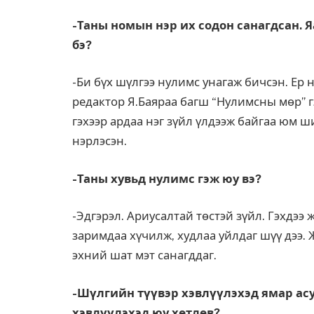
-Таны номын нэр их содон санагдсан. 
бэ?
-Би бүх шүлгээ нулимс унагаж бичсэн. Ер
редактор Я.Баяраа багш “Нулимсны мөр” г
гэхээр ардаа нэг зүйл үлдээж байгаа юм ш
нэрлэсэн.
-Таны хувьд нулимс гэж юу вэ?
-Эдгэрэл. Ариусалтай төстэй зүйл. Гэхдээ
заримдаа хүчилж, худлаа уйлдаг шүү дээ.
эхний шат мэт санагддаг.
-Шүлгийн түүвэр хэвлүүлэхэд ямар асу
хэвлүүлэхэд юу хөтлөв?