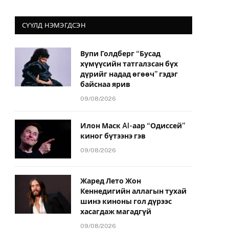
СҮҮЛД НЭМЭГДСЭН
Вупи Голдберг “Бусад
хүмүүсийн татгалзсан бүх
дүрийг надад өгөөч” гэдэг
байснаа ярив
09/08/2026
Илон Маск AI-аар “Одиссей”
киног бүтээнэ гэв
09/08/2026
Жаред Лето Жон
Кеннедигийн аллагын тухай
шинэ киноны гол дүрээс
хасагдаж магадгүй
09/08/2026