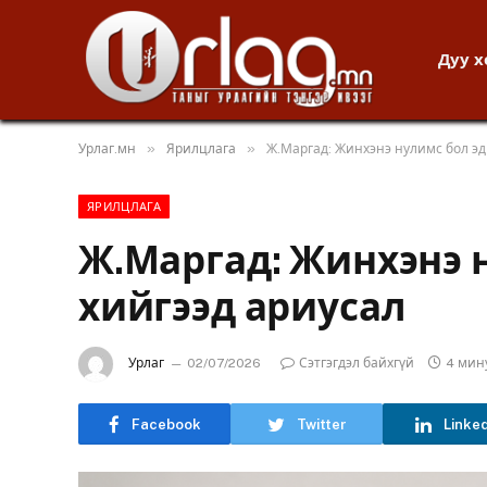
Дуу 
»
»
Урлаг.мн
Ярилцлага
Ж.Маргад: Жинхэнэ нулимс бол эд
ЯРИЛЦЛАГА
Ж.Маргад: Жинхэнэ 
хийгээд ариусал
Урлаг
02/07/2026
Сэтгэгдэл байхгүй
4 мин
Facebook
Twitter
Linke