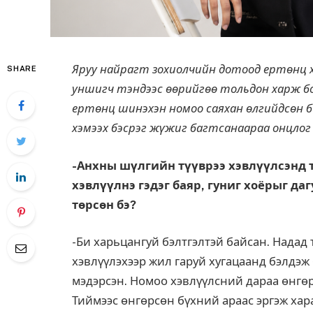
Яруу найрагт зохиолчийн дотоод ертөнц х
SHARE
уншигч тэндээс өөрийгөө тольдон харж бо
ертөнц шинэхэн номоо саяхан өлгийдсөн би
хэмээх бэсрэг жүжиг багтсанаараа онцлог
-Анхны шүлгийн түүврээ хэвлүүлсэнд т
хэвлүүлнэ гэдэг баяр, гуниг хоёрыг да
төрсөн бэ?
-Би харьцангуй бэлтгэлтэй байсан. Надад 
хэвлүүлэхээр жил гаруй хугацаанд бэлдэж 
мэдэрсэн. Номоо хэвлүүлсний дараа өнгөр
Тиймээс өнгөрсөн бүхний араас эргэж хар