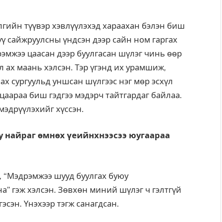
үлгийн түүвэр хэвлүүлэхэд хараахан бэлэн биш
үү сайжруулсны үндсэн дээр сайн ном гаргах
эмжээ цаасан дээр буулгасан шүлэг чинь өөр
л ах маань хэлсэн. Тэр үгэнд их урамшиж,
ах сургуульд уншсан шүлгээс нэг мөр эсхүл
аараа биш гэдгээ мэдэрч тайтгардаг байлаа.
мэдрүүлэхийг хүссэн.
у найраг өмнөх үеийнхнээсээ юугаараа
, “Мэдрэмжээ шууд буулгах буюу
” гэж хэлсэн. Зөвхөн миний шүлэг ч гэлтгүй
эсэн. Үнэхээр тэгж санагдсан.