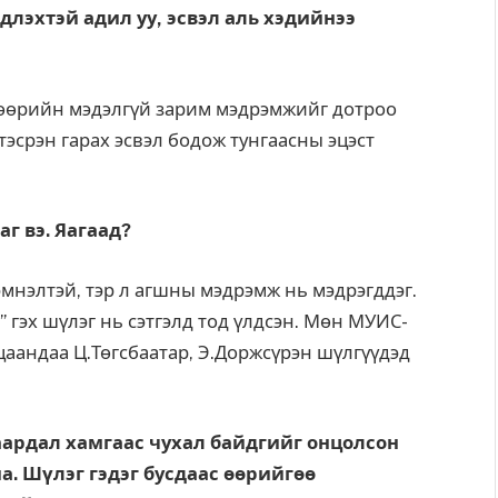
длэхтэй адил уу, эсвэл аль хэдийнээ
 өөрийн мэдэлгүй зарим мэдрэмжийг дотроо
тэсрэн гарах эсвэл бодож тунгаасны эцэст
г вэ. Яагаад?
эмнэлтэй, тэр л агшны мэдрэмж нь мэдрэгддэг.
 гэх шүлэг нь сэтгэлд тод үлдсэн. Мөн МУИС-
цаандаа Ц.Төгсбаатар, Э.Доржсүрэн шүлгүүдэд
аардал хамгаас чухал байдгийг онцолсон
а. Шүлэг гэдэг бусдаас өөрийгөө