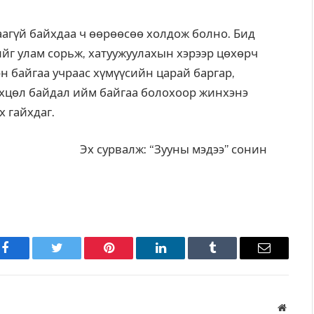
агүй байхдаа ч өөрөөсөө холдож болно. Бид
ийг улам сорьж, хатуужуулахын хэрээр цөхөрч
эн байгаа учраас хүмүүсийн царай баргар,
Нөхцөл байдал ийм байгаа болохоор жинхэнэ
х гайхдаг.
Эх сурвалж: “Зууны мэдээ” сонин
Facebook
Twitter
Pinterest
LinkedIn
Tumblr
Имэйл
Вэбса