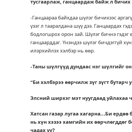
тусгаарлаж, ганцаардаж байж л бичих 
-Ганцаараа байхдаа шүлэг бичихээс аргагү
үзэг л тааралдана шүү дээ. Ганцаардах гэ
бодлогшрох орон зай. Шүлэг бичнэ гэдэг ө
ганцаарддаг. Үнэндээ шүлэг бичдэггүй хүн
илэрхийлэх хэлбэр нь өөр.
-Таны шүлгүүд дундаас нэг шүлгийг о
“Би хэлбэрээ өөрчилж зүг зүгт бутарч 
Элсний ширхэг мэт нуугдаад уйлахаа ч
Хатсан газар лугаа хагарна…Би ердөө 
нь хүн хэзээ хамгийн их өөрчлөгддөг б
чадах уу?