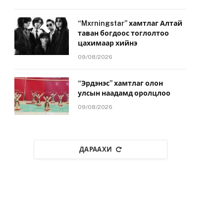
“Mxrningstar” хамтлаг Алтай
таван богдоос тоглолтоо
цахимаар хийнэ
09/08/2026
“Эрдэнэс” хамтлаг олон
улсын наадамд оролцлоо
09/08/2026
ДАРААХИ