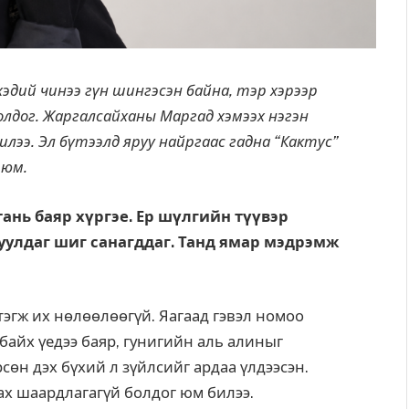
эдий чинээ гүн шингэсэн байна, тэр хэрээр
лдог. Жаргалсайханы Маргад хэмээх нэгэн
лээ. Эл бүтээлд яруу найргаас гадна “Кактус”
 юм.
ань баяр хүргэе. Ер шүлгийн түүвэр
гуулдаг шиг санагддаг. Танд ямар мэдрэмж
тэгж их нөлөөлөөгүй. Яагаад гэвэл номоо
байх үедээ баяр, гунигийн аль алиныг
сөн дэх бүхий л зүйлсийг ардаа үлдээсэн.
ах шаардлагагүй болдог юм билээ.