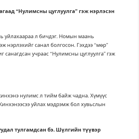
Яагаад “Нулимсны цуглуулга” гэж нэрлэсэн
 нь уйлахаараа л бичдэг. Номын маань
эж нэрлэхийг санал болгосон. Гэхдээ “мөр”
иг санагдсан учраас “Нулимсны цуглуулга” гэж
 жинхэнэ нулимс л тийм байж чадна. Хүмүүс
 Жинхэнээсээ уйлах мэдрэмж бол хувьслын
удал тулгамдсан бэ. Шүлгийн түүвэр