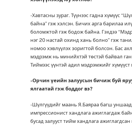
-Хавтасны зураг. Түүнээс гадна хүмүүс “Ш
байна” гэж хэлсэн. Бичих арга барилаа ил
боломжтой гэж бодож байна. Гэхдээ “Мэдр
нэг 20 настай охинд хань болно” гэж тани
номоо хэвлүүлэх зоригтой болсон. Бас ахл
мэдрэмж нь минийхтэй төстэй байвал ганц
Тиймээс үүнтэй адил мэдрэмжийг хүмүүст 
-Орчин үеийн залуусын бичиж буй яру
ялгаатай гэж боддог вэ?
-Шүлгүүдийг маань Я.Баяраа багш уншаад
импрессионист хандлага ажиглагдаж байна
бусад залууст тийм хандлага ажиглагдсан г