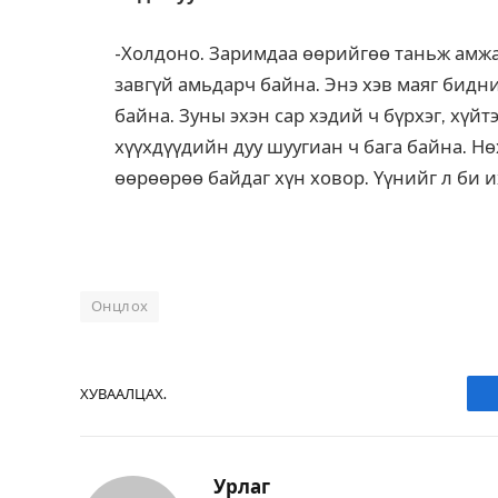
-Холдоно. Заримдаа өөрийгөө таньж амжа
завгүй амьдарч байна. Энэ хэв маяг бидн
байна. Зуны эхэн сар хэдий ч бүрхэг, хүйт
хүүхдүүдийн дуу шуугиан ч бага байна. 
өөрөөрөө байдаг хүн ховор. Үүнийг л би и
Онцлох
ХУВААЛЦАХ.
Урлаг