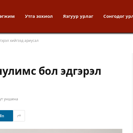
хөгжим
Утга зохиол
Язгуур урлаг
Сонгодог ур
гэрэл хийгээд ариусал
нулимс бол эдгэрэл
ут уншина
dIn