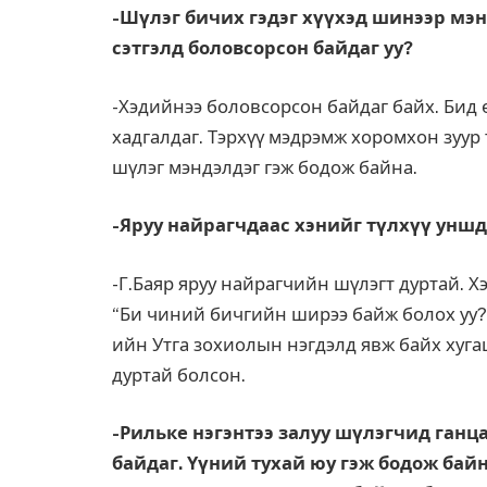
-Шүлэг бичих гэдэг хүүхэд шинээр мэн
сэтгэлд боловсорсон байдаг уу?
-Хэдийнээ боловсорсон байдаг байх. Бид
хадгалдаг. Тэрхүү мэдрэмж хоромхон зуур 
шүлэг мэндэлдэг гэж бодож байна.
-Яруу найрагчдаас хэнийг түлхүү уншда
-Г.Баяр яруу найрагчийн шүлэгт дуртай. Х
“Би чиний бичгийн ширээ байж болох уу?”
ийн Утга зохиолын нэгдэлд явж байх хуга
дуртай болсон.
-Рильке нэгэнтээ залуу шүлэгчид ганц
байдаг. Үүний тухай юу гэж бодож байн