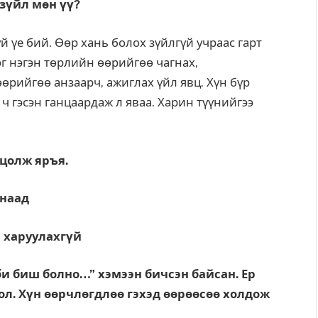
зүйл мөн үү?
й үе бий. Өөр хань болох зүйлгүй учраас гарт
дэг нэгэн төрлийн өөрийгөө чагнах,
өрийгөө анзаарч, ажиглах үйл явц. Хүн бүр
 ч гэсэн ганцаардаж л яваа. Харин түүнийгээ
нцолж яръя.
унаад
 харуулахгүй
би биш болно…” хэмээн бичсэн байсан. Ер
ол. Хүн өөрчлөгдлөө гэхэд өөрөөсөө холдож