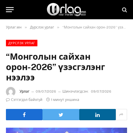
»
»
Урлаг.мн
Дүрслэх урлаг
“Монголын сайхан орон-2026” үзэсгэлэнг нээлээ
ДҮРСЛЭХ УРЛАГ
“Монголын сайхан
орон-2026” үзэсгэлэнг
нээлээ
Урлаг
09/07/2026
Шинэчлэгдсэн:
09/07/2026
Сэтгэгдэл байхгүй
1 минут уншина