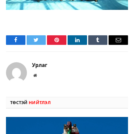
Facebook
Twitter
Pinterest
LinkedIn
Tumblr
Имэйл
Урлаг
Вэбсайт
ТӨСТЭЙ
НИЙТЛЭЛ