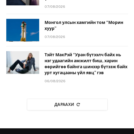
07/08/2026
Монгол улсын хамгийн том “Морин
хуур”
07/08/2026
Тэйт МакРэй “Уран бүтээлч байх нь
нэг удаагийн амжилт биш, харин
өөрийгөө байнга шинээр бүтээж байх
урт хугацааны үйл явц” гэв
06/08/2026
ДАРААХИ