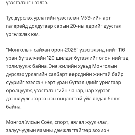
үзэсгэлэнг нээлээ.
Тус дүрслэх урлагийн үзэсгэлэн МУЭ-ийн арт
галерейд долдугаар сарын 20-ны өдрийг дуустал
үргэлжлэх юм.
“Монголын сайхан орон-2026” үзэсгэлэнд нийт 116
уран бүтээлчийн 120 шилдэг бүтээлийг олон нийтэд
толилуулж байна. Энэ жилийн хувьд Монголын
дүрслэх урлагийн салбарт өөрсдийн жинтэй байр
суурийг эзэлсэн нэрт уран бүтээлчдийг урилгаар
оролцуулж, үзэсгэлэнгийн чанар, цар хүрээг
дээшлүүлснээрээ нэн онцлогтой үйл явдал болж
байна.
Монгол Улсын Соёл, спорт, аялал жуулчлал,
залуучуудын яамны дэмжлэгтэйгээр зохион