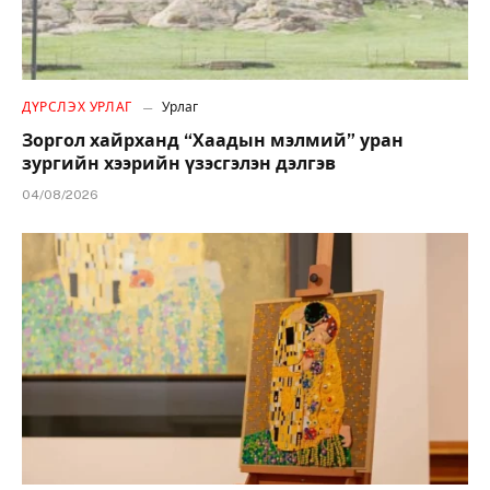
ДҮРСЛЭХ УРЛАГ
Урлаг
Зоргол хайрханд “Хаадын мэлмий” уран
зургийн хээрийн үзэсгэлэн дэлгэв
04/08/2026