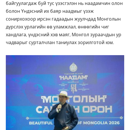
байгуулагдаж буй тус үзэсгэлэн нь наадамчин олон
болон Үндэсний их баяр наадмыг үзэж
сонирхохоор ирсэн гадаадын жуулчдад Монголын
дүрслэх урлагийн өв уламжлал, өнөөгийн чиг
хандлага, үндэсний хэв маяг, Монгол зураачдын ур
чадварыг сурталчлан таниулах зорилготой юм.