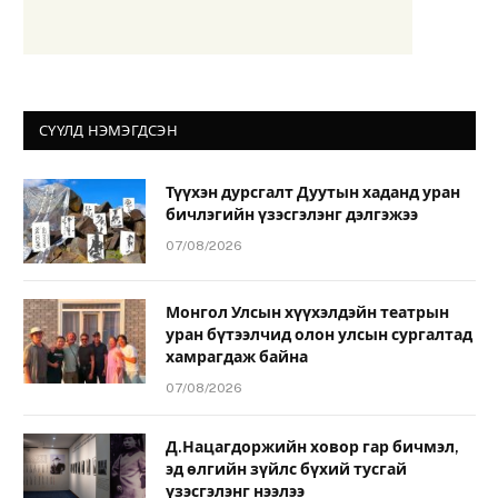
СҮҮЛД НЭМЭГДСЭН
Түүхэн дурсгалт Дуутын хаданд уран
бичлэгийн үзэсгэлэнг дэлгэжээ
07/08/2026
Монгол Улсын хүүхэлдэйн театрын
уран бүтээлчид олон улсын сургалтад
хамрагдаж байна
07/08/2026
Д.Нацагдоржийн ховор гар бичмэл,
эд өлгийн зүйлс бүхий тусгай
үзэсгэлэнг нээлээ