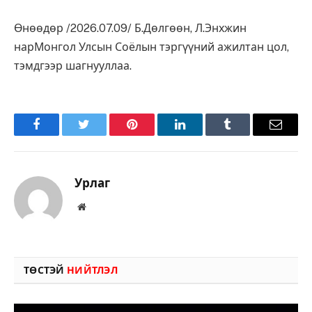
Өнөөдөр /2026.07.09/ Б.Дөлгөөн, Л.Энхжин
нарМонгол Улсын Соёлын тэргүүний ажилтан цол,
тэмдгээр шагнууллаа.
Facebook
Twitter
Pinterest
LinkedIn
Tumblr
Имэйл
Урлаг
Вэбсайт
ТӨСТЭЙ
НИЙТЛЭЛ