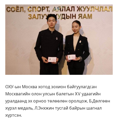
ОХУ-ын Москва хотод зохион байгуулагдсан
Москвагийн олон улсын балетын XV удаагийн
уралдаанд эх орноо төлөөлөн оролцож, Б.Дөлгөөн
хүрэл медаль, Л.Энхжин тусгай байрын шагнал
хүртсэн.