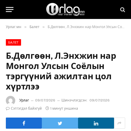
»
»
Урлаг.мн
Балет
Б.Дөлгөөн, Л.Энхжин нар Монгол Улсын Соёлын тэргүүний ажилтан цол хүртлээ
БАЛЕТ
Б.Дөлгөөн, Л.Энхжин нар
Монгол Улсын Соёлын
тэргүүний ажилтан цол
хүртлээ
Урлаг
09/07/2026
Шинэчлэгдсэн:
09/07/2026
Сэтгэгдэл байхгүй
1 минут уншина