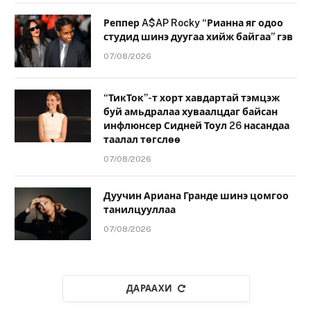
Реппер A$AP Rocky “Рианна яг одоо
студид шинэ дуугаа хийж байгаа” гэв
07/08/2026
“ТикТок”-т хорт хавдартай тэмцэж
буй амьдралаа хуваалцдаг байсан
инфлюнсер Сидней Тоул 26 насандаа
таалал төгслөө
07/08/2026
Дуучин Ариана Гранде шинэ цомгоо
танилцууллаа
07/08/2026
ДАРААХИ