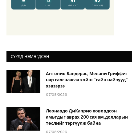
СҮҮЛД НЭМЭГДСЭН
Антонио Бандерас, Мелани Гриффит
нар салснаасаа хойш “сайн найзууд”
хэвээрээ
07/08/2026
Леонардо ДиКаприо ховордсон
амьтдыг аврах 200 сая ам.долларын
төслийг тэргүүлж байна
07/08/2026