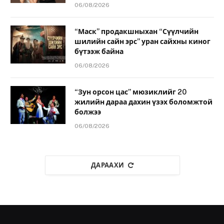
06/08/2026
“Маск” продакшныхан “Сүүлчийн
шилийн сайн эрс” уран сайхны киног
бүтээж байна
06/08/2026
“Зун орсон цас” мюзиклийг 20
жилийн дараа дахин үзэх боломжтой
болжээ
06/08/2026
ДАРААХИ