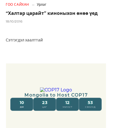
ГОО САЙХАН
Урлаг
“Халтар царайт” киноныхон өнөө үед
18/10/2016
Сэтгэгдэл хаалттай