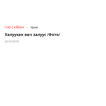
ГОО САЙХАН
Урлаг
Халуухан эмч залуус /Фото/
22/10/2016