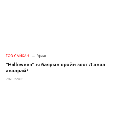
ГОО САЙХАН
Урлаг
“Halloween”-ы баярын оройн зоог /Санаа
аваарай/
28/10/2016