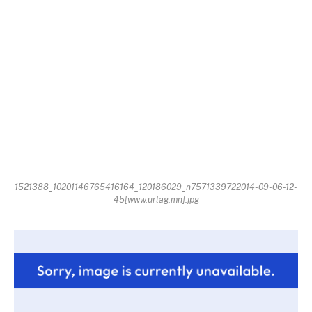
1521388_10201146765416164_120186029_n7571339722014-09-06-12-
45[www.urlag.mn].jpg