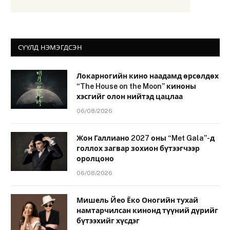
СҮҮЛД НЭМЭГДСЭН
Локарногийн кино наадамд өрсөлдөх
“The House on the Moon” киноны
хэсгийг олон нийтэд цацлаа
06/08/2026
Жон Галлиано 2027 оны “Met Gala”-д
голлох загвар зохион бүтээгчээр
оролцоно
06/08/2026
Мишель Йео Ёко Оногийн тухай
намтарчилсан кинонд түүний дүрийг
бүтээхийг хүсдэг