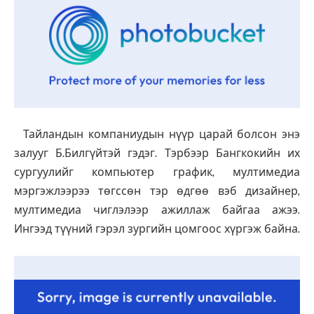
Тайландын компаниудын нүүр царай болсон энэ
залууг Б.Билгүйтэй гэдэг. Тэрбээр Бангкокийн их
сургуулийг компьютер график, мултимедиа
мэргэжлээрээ төгссөн тэр өдгөө вэб дизайнер,
мултимедиа чиглэлээр ажиллаж байгаа ажээ.
Ингээд түүний гэрэл зургийн цомгоос хүргэж байна.