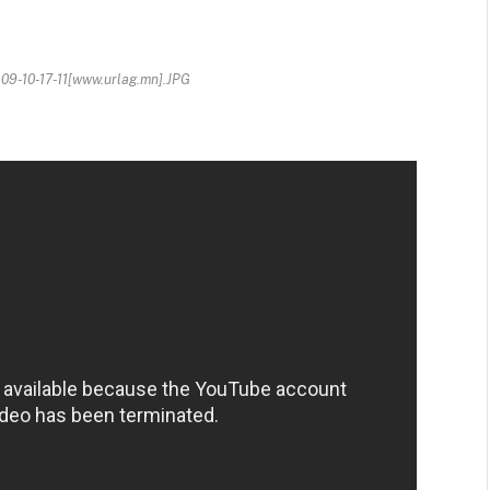
09-10-17-11[www.urlag.mn].JPG