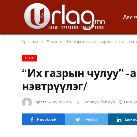
Дуу 
»
»
Урлаг.мн
Театр
“Их газрын чулуу” -аар аялсан нь /нэвт
ТЕАТР
“Их газрын чулуу” -а
нэвтрүүлэг/
Урлаг
10/09/2014
Сэтгэгдэл байхгүй
1 мину
Facebook
Twitter
Linke