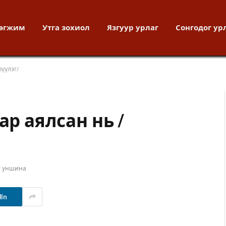
хөгжим
Утга зохиол
Язгуур урлаг
Сонгодог ур
рүүлэг/
ар аялсан нь /
т уншина
dIn