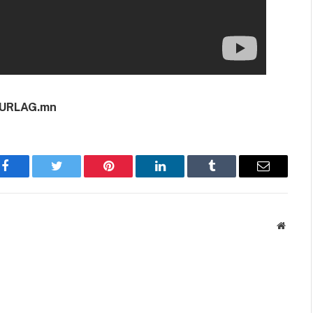
URLAG.mn
Facebook
Twitter
Pinterest
LinkedIn
Tumblr
Имэйл
Вэбса