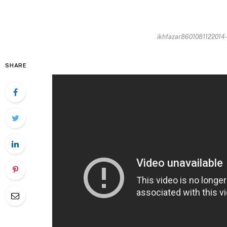
ikhfazar8601081122014-
SHARE