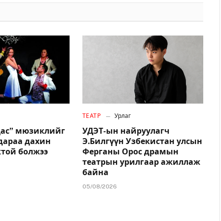
ТЕАТР
Урлаг
цас” мюзиклийг
УДЭТ-ын найруулагч
дараа дахин
Э.Билгүүн Узбекистан улсын
жтой болжээ
Ферганы Орос драмын
театрын урилгаар ажиллаж
байна
05/08/2026