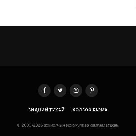
Facebook
Twitter
Instagram
Pinterest
БИДНИЙ ТУХАЙ
ХОЛБОО БАРИХ
© 2009-2026 зохиогчын эрх хуулиар хамгаалагдсан.