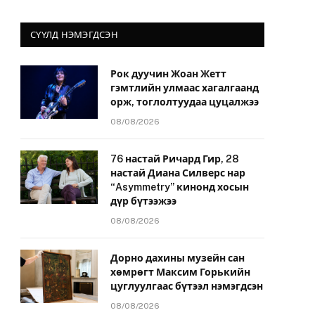
СҮҮЛД НЭМЭГДСЭН
Рок дуучин Жоан Жетт
гэмтлийн улмаас хагалгаанд
орж, тоглолтуудаа цуцалжээ
08/08/2026
76 настай Ричард Гир, 28
настай Диана Силверс нар
“Asymmetry” кинонд хосын
дүр бүтээжээ
08/08/2026
Дорно дахины музейн сан
хөмрөгт Максим Горькийн
цуглуулгаас бүтээл нэмэгдсэн
08/08/2026