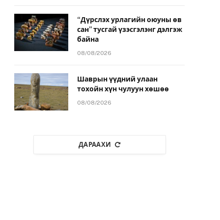
“Дүрслэх урлагийн оюуны өв
сан” тусгай үзэсгэлэнг дэлгэж
байна
08/08/2026
Шаврын үүдний улаан
тохойн хүн чулуун хөшөө
08/08/2026
ДАРААХИ