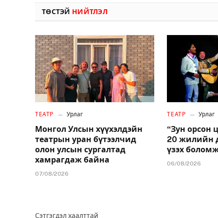
ТӨСТЭЙ
НИЙТЛЭЛ
ТЕАТР
Урлаг
ТЕАТР
Урлаг
Монгол Улсын хүүхэлдэйн
“Зун орсон 
театрын уран бүтээлчид
20 жилийн 
олон улсын сургалтад
үзэх болом
хамрагдаж байна
06/08/2026
07/08/2026
Сэтгэгдэл хаалттай