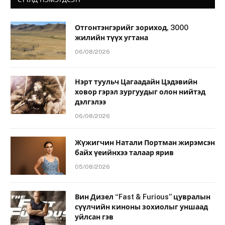
Отгонтэнгэрийг зориход, 3000
жилийн түүх угтана
06/08/2026
Нэрт туульч Цагаадайн Цэдэвийн
ховор гэрэл зургуудыг олон нийтэд
дэлгэлээ
06/08/2026
Жүжигчин Натали Портман жирэмсэн
байх үеийнхээ талаар ярив
05/08/2026
Вин Дизел “Fast & Furious” цувралын
сүүлчийн киноны зохиолыг уншаад
уйлсан гэв