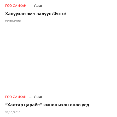
ГОО САЙХАН
Урлаг
Халуухан эмч залуус /Фото/
22/10/2016
ГОО САЙХАН
Урлаг
“Халтар царайт” киноныхон өнөө үед
18/10/2016