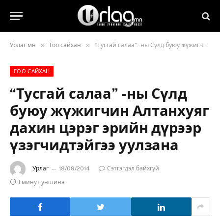
»
»
Урлаг.мн
Гоо сайхан
“Тусгай салаа” -ны Сүлд буюу жүжигчин Алтанхуяг дахин цэрэг эрийн дүрээр үзэгчидтэйгээ уулзана
ГОО САЙХАН
“Тусгай салаа” -ны Сүлд
буюу жүжигчин Алтанхуяг
дахин цэрэг эрийн дүрээр
үзэгчидтэйгээ уулзана
Урлаг
19/09/2014
Сэтгэгдэл байхгүй
1 минут уншина