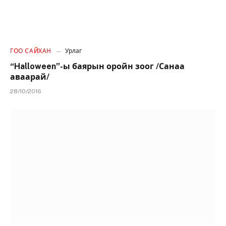
ГОО САЙХАН
Урлаг
“Halloween”-ы баярын оройн зоог /Санаа
аваарай/
28/10/2016