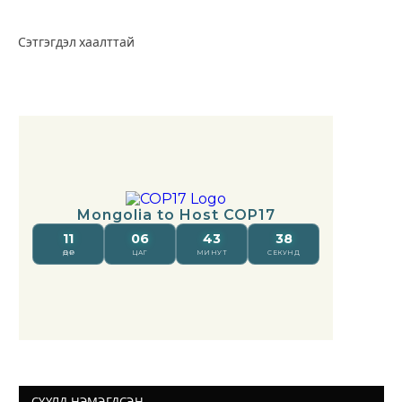
Сэтгэгдэл хаалттай
СҮҮЛД НЭМЭГДСЭН