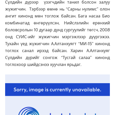
Сүлдийн дүрээр үзэгчдийн танил болсон залуу
жүжигчин. Тэрбээр өмнө нь “Сарны нулимс” олон
ангит кинонд мөн тоглож байсан. Бага насаа Био
комбинатад өнгөрүүлсэн, Нийслэлийн ерөнхий
боловсролын 10 дугаар дунд сургуулийг төгсч, 2008
онд СУИС-ийг жүжигчин мэргэжлээр дүүргэжээ.
Тухайн үед жүжигчин А.Алтанхуягт “МИ-15” кинонд
тоглох санал ирээд байсан. Харин А.Алтанхуяг
Сүлдийн дүрийг сонгож “Тусгай салаа” кинонд
тоглохоор шийдсэнээ хуучлан ярьдаг.