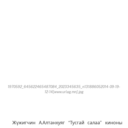
1970592_645622465487084_2023345635_n131886052014-09-19-
12-14[www.urlag.mn].jpg
Жүжигчин А.Алтанхуяг “Тусгай салаа” киноны