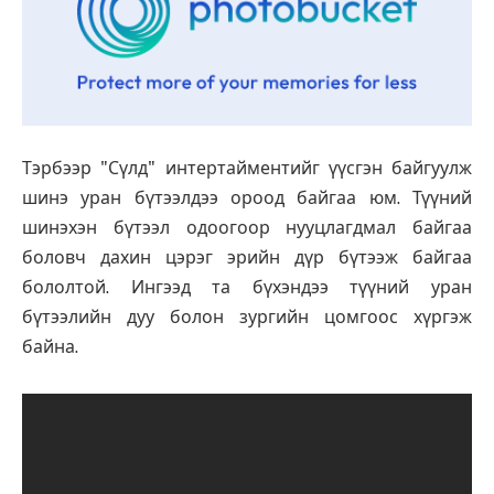
Тэрбээр "Сүлд" интертайментийг үүсгэн байгуулж
шинэ уран бүтээлдээ ороод байгаа юм. Түүний
шинэхэн бүтээл одоогоор нууцлагдмал байгаа
боловч дахин цэрэг эрийн дүр бүтээж байгаа
бололтой. Ингээд та бүхэндээ түүний уран
бүтээлийн дуу болон зургийн цомгоос хүргэж
байна.