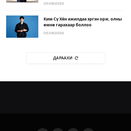
05/08/2026
Ким Сү Хён ажилдаа эргэн орж, олны
өмнө гарахаар боллоо
05/08/2026
ДАРААХИ