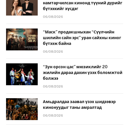
намтарчилсан кинонд түүний дүрийг
бүтээхийг хүсдэг
06/08/2026
“Маск” продакшныхан “Сүүлчийн
шилийн сайн эрс” уран сайхны киног
бүтээж байна
06/08/2026
“Зун орсон цас” мюзиклийг 20
жилийн дараа дахин үзэх боломжтой
болжээ
06/08/2026
Амьдралдаа заавал үзэх шидээвэр
кинонуудыг таны амралтад
06/08/2026