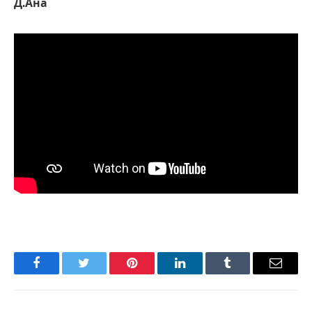
Д.Ана
Facebook
Twitter
Pinterest
LinkedIn
Tumblr
Имэйл