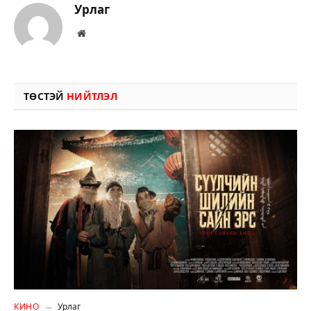
Урлаг
Вэбсайт
ТӨСТЭЙ
НИЙТЛЭЛ
КИНО
Урлаг