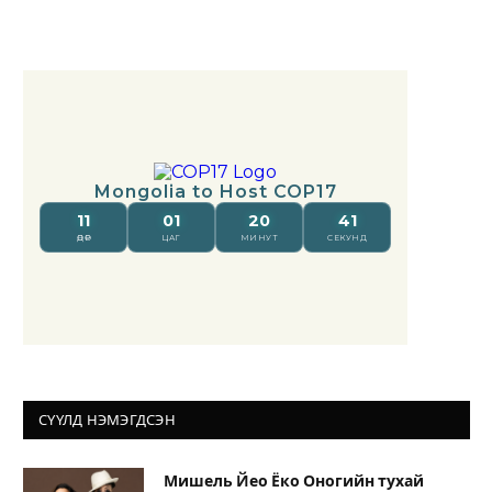
СҮҮЛД НЭМЭГДСЭН
Мишель Йео Ёко Оногийн тухай