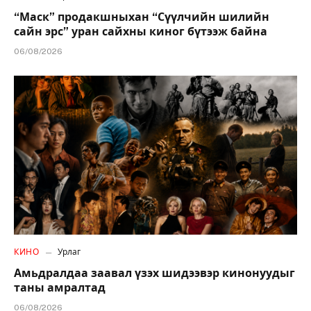
“Маск” продакшныхан “Сүүлчийн шилийн
сайн эрс” уран сайхны киног бүтээж байна
06/08/2026
КИНО
Урлаг
Амьдралдаа заавал үзэх шидээвэр кинонуудыг
таны амралтад
06/08/2026