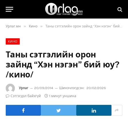
»
»
Урлаг.мн
Кино
Таны сэтгэлийн орон зайнд “Хэн нэгэн” бий юу? /кино/
КИНО
Таны сэтгэлийн орон
зайнд “Хэн нэгэн” бий юу?
/кино/
Урлаг
20/09/2014
Шинэчлэгдсэн:
20/02/2026
Сэтгэгдэл байхгүй
1 минут уншина