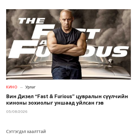
КИНО
Урлаг
Вин Дизел “Fast & Furious” цувралын сүүлчийн
киноны зохиолыг уншаад уйлсан гэв
05/08/2026
Сэтгэгдэл хаалттай