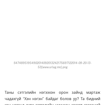
S4748951954902014092013242175697122014-09-20-13-
53[www.urlag.mn].png
Таны сэтгэлийн нэгээхэн орон зайнд мартаж
чадахгүй “Хэн нэгэн” байдаг болов уу? Та бидний