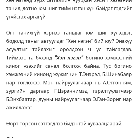
хэн нэгэнд зүрх сэтгэлийн нууцхан хэсэгт хэзээний
танил, дотно юм шиг тийм нэгэн хүн байдаг гэдгийг
үгүйсгэх аргагүй.
Огт танихгүй хэрнээ таньдаг юм шиг хүлээдэг,
бодолд таныг автуулдаг “Хэн нэгэн” бий юу? Энэхүү
асуултыг тайлахыг оролдсон ч үл тайлагдав.
Тиймээс та бүхэнд
“Хэн нэгэн”
богино хэмжээний
киног үзэхийг санал болгож байна. Тус богино
хэмжээний кинонд жүжигчин Т.Энэрэл, Б.Шинэбаяр
нар тогложээ. Мөн найруулагчаар нь А.Отгонням,
зургийн даргаар Г.Цэрэнчимэд, гэрэлтүүлэгчээр
Б.Энхбаатар, дууны найруулагчаар Э.Ган-Зориг нар
ажиллажээ.
Өөрт төрсөн сэтгэгдлээ бидэнтэй хуваалцаарай.