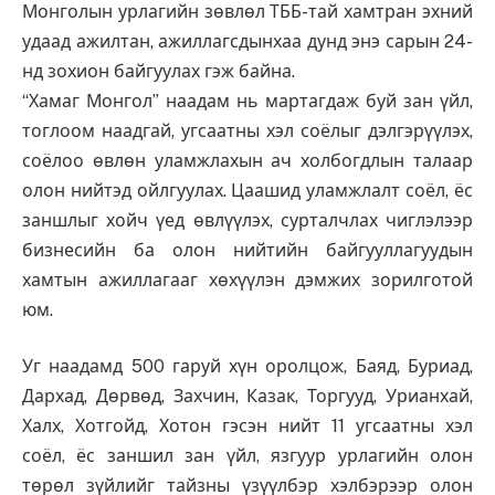
Монголын урлагийн зөвлөл ТББ-тай хамтран эхний
удаад ажилтан, ажиллагсдынхаа дунд энэ сарын 24-
нд зохион байгуулах гэж байна.
“Хамаг Монгол” наадам нь мартагдаж буй зан үйл,
тоглоом наадгай, угсаатны хэл соёлыг дэлгэрүүлэх,
соёлоо өвлөн уламжлахын ач холбогдлын талаар
олон нийтэд ойлгуулах. Цаашид уламжлалт соёл, ёс
заншлыг хойч үед өвлүүлэх, сурталчлах чиглэлээр
бизнесийн ба олон нийтийн байгууллагуудын
хамтын ажиллагааг хөхүүлэн дэмжих зорилготой
юм.
Уг наадамд 500 гаруй хүн оролцож, Баяд, Буриад,
Дархад, Дөрвөд, Захчин, Казак, Торгууд, Урианхай,
Халх, Хотгойд, Хотон гэсэн нийт 11 угсаатны хэл
соёл, ёс заншил зан үйл, язгуур урлагийн олон
төрөл зүйлийг тайзны үзүүлбэр хэлбэрээр олон