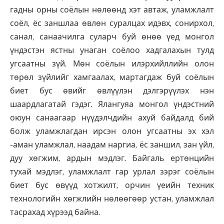
гадны орны соёлын нөлөөнд хэт автаж, уламжлалт
соёл, ёс заншлаа өвлөн суралцах идэвх, сонирхол,
санал, санаачилга суларч буй өнөө үед монгол
үндэстэн ястны унаган соёлоо хадгалахын тулд
угсаатны зүй. Мөн соёлын илэрхийллийн олон
төрөл зүйлийг хамгаалах, мартагдаж буй соёлын
биет бус өвийг өвлүүлэн дэлгэрүүлэх нэн
шаардлагатай гэдэг. Ялангуяа монгол үндэстний
оюун санаагаар нүүдэлчдийн ахуй байдалд бий
болж уламжлагдан ирсэн олон угсаатны эх хэл
-аман уламжлал, наадам наргиа, ёс заншил, зан үйл,
дуу хөгжим, ардын мэдлэг. Байгаль ертөнцийн
тухай мэдлэг, уламжлалт гар урлал зэрэг соёлын
биет бус өвүүд хотжилт, орчин үеийн техник
технологийн хөгжлийн нөлөөгөөр устан, уламжлал
тасрахад хүрээд байна.