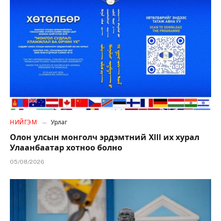
НИЙГЭМ
Урлаг
Олон улсын монголч эрдэмтний XIII их хурал
Улаанбаатар хотноо болно
05/08/2026