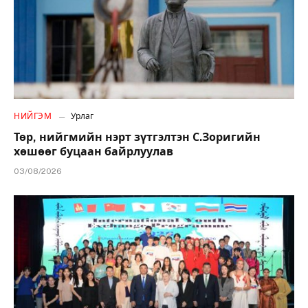
НИЙГЭМ
Урлаг
Төр, нийгмийн нэрт зүтгэлтэн С.Зоригийн
хөшөөг буцаан байрлуулав
03/08/2026