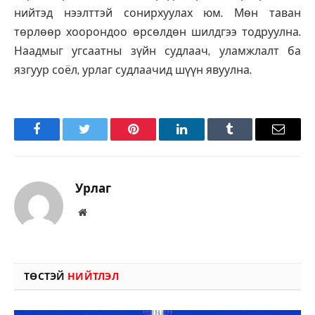
нийтэд нээлттэй сонирхуулах юм. Мөн таван
төрлөөр хоорондоо өрсөлдөн шилдгээ тодруулна.
Наадмыг угсаатны зүйн судлаач, уламжлалт ба
язгуур соёл, урлаг судлаачид шүүн явуулна.
Facebook
Twitter
Pinterest
LinkedIn
Tumblr
Имэйл
Урлаг
Вэбсайт
ТӨСТЭЙ
НИЙТЛЭЛ