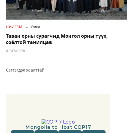
НИЙГЭМ
Урлаг
Таван орны сурагчид Монгол орны түүх,
соёлтой танилцав
31/07/2026
Сэтгэгдэл хаалттай