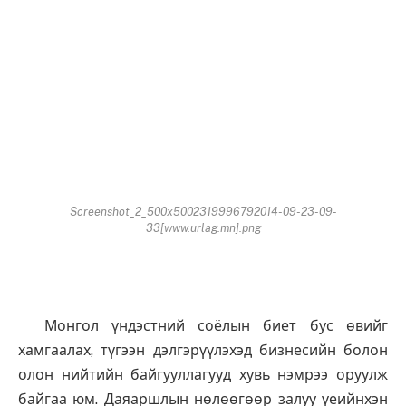
Screenshot_2_500x5002319996792014-09-23-09-
33[www.urlag.mn].png
Монгол үндэстний соёлын биет бус өвийг
хамгаалах, түгээн дэлгэрүүлэхэд бизнесийн болон
олон нийтийн байгууллагууд хувь нэмрээ оруулж
байгаа юм. Даяаршлын нөлөөгөөр залуу үеийнхэн