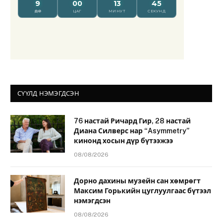
СҮҮЛД НЭМЭГДСЭН
76 настай Ричард Гир, 28 настай
Диана Силверс нар “Asymmetry”
кинонд хосын дүр бүтээжээ
08/08/2026
Дорно дахины музейн сан хөмрөгт
Максим Горькийн цуглуулгаас бүтээл
нэмэгдсэн
08/08/2026