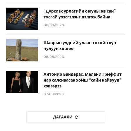
“Дүрслэх урлагийн оюуны өв сан”
тусгай үзэсгэлэнг дэлгэж байна
08/08/2026
Шаврын үүдний улаан тохойн хүн
чулуун хөшөө
08/08/2026
Антонио Бандерас, Мелани Гриффит
нар салснаасаа хойш “сайн найзууд”
хэвээрээ
07/08/2026
ДАРААХИ