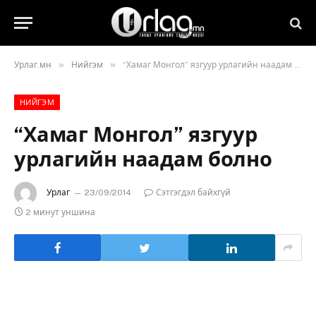
»
»
Урлаг.мн
Нийгэм
“Хамаг Монгол” язгуур урлагийн наадам болно
НИЙГЭМ
“Хамаг Монгол” язгуур
урлагийн наадам болно
Урлаг
23/09/2014
Сэтгэгдэл байхгүй
2 минут уншина