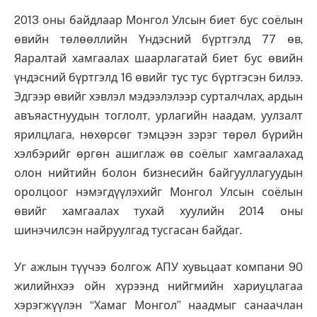
2013 оны байдлаар Монгол Улсын биет бус соёлын
өвийн төлөөллийн Үндэсний бүртгэлд 77 өв,
Яаралтай хамгаалах шаарлагатай биет бус өвийн
үндэсний бүртгэлд 16 өвийг тус тус бүртгэсэн билээ.
Эдгээр өвийг хэвлэл мэдээлэлээр сурталчлах, ардын
авъяастнуудын тоглолт, урлагийн наадам, уулзалт
ярилцлага, нөхөрсөг тэмцээн зэрэг төрөл бүрийн
хэлбэрийг өргөн ашиглаж өв соёлыг хамгаалахад
олон нийтийн болон бизнесийн байгууллагуудын
оролцоог нэмэгдүүлэхийг Монгол Улсын соёлын
өвийг хамгаалах тухай хуулийн 2014 оны
шинэчилсэн найруулгад тусгасан байдаг.
Уг ажлын түүчээ болгож АПУ хувьцаат компани 90
жилийнхээ ойн хүрээнд нийгмийн хариуцлагаа
хэрэгжүүлэн “Хамаг Монгол” наадмыг санаачлан