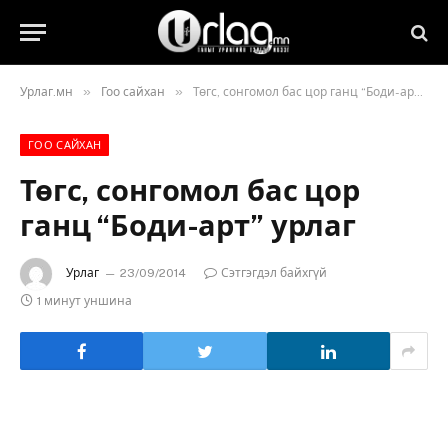
»
»
Урлаг.мн
Гоо сайхан
Төгс, сонгомол бас цор ганц “Боди-арт” урлаг
ГОО САЙХАН
Төгс, сонгомол бас цор
ганц “Боди-арт” урлаг
Урлаг
23/09/2014
Сэтгэгдэл байхгүй
1 минут уншина