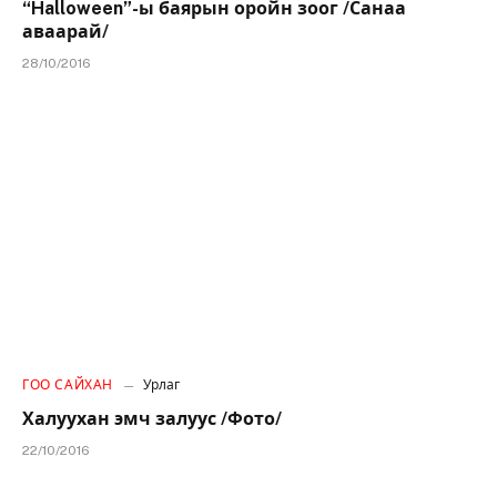
“Halloween”-ы баярын оройн зоог /Санаа
аваарай/
28/10/2016
ГОО САЙХАН
Урлаг
Халуухан эмч залуус /Фото/
22/10/2016