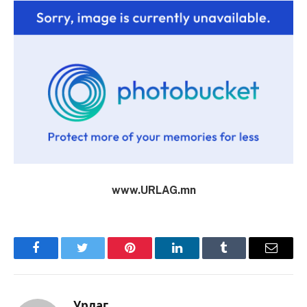
www.URLAG.mn
Facebook
Twitter
Pinterest
LinkedIn
Tumblr
Имэйл
Урлаг