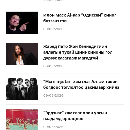
Илон Маск AI-аар “Одиссей” киног
бүтээнэ гэв
09/08/2026
Жаред Лето Жон Кеннедигийн
аллагын тухай шинэ киноны гол
дүрээс хасагдаж магадгүй
09/08/2026
“Mxrningstar” хамтлаг Алтай таван
богдоос тоглолтоо цахимаар хийнэ
09/08/2026
“Эрдэнэс” хамтлаг олон улсын
наадамд оролцлоо
09/08/2026