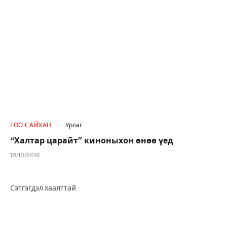
ГОО САЙХАН
Урлаг
“Халтар царайт” киноныхон өнөө үед
18/10/2016
Сэтгэгдэл хаалттай