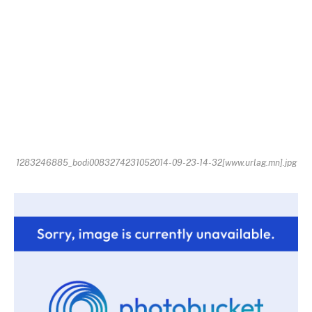
1283246885_bodi0083274231052014-09-23-14-32[www.urlag.mn].jpg