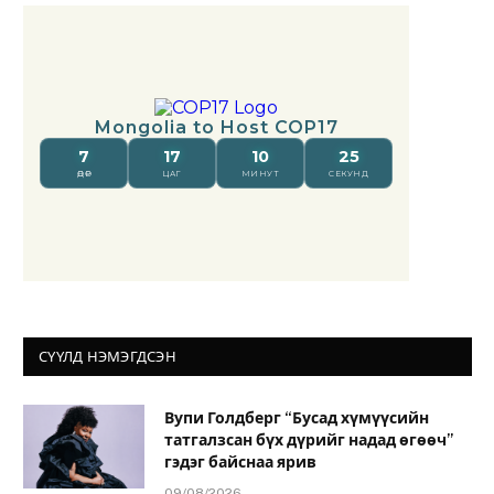
СҮҮЛД НЭМЭГДСЭН
Вупи Голдберг “Бусад хүмүүсийн
татгалзсан бүх дүрийг надад өгөөч”
гэдэг байснаа ярив
09/08/2026