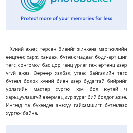
Хvний эхээс төрсөн биеийг жинхэнэ мэргэжлийн
өнцгөөс харж, хандаж, бvтээж чадвал боди-арт шиг
төгс, сонгомол бас цор ганц урлаг гэж ертөнц дээр
vгvй ажээ. Өөрөөр хэлбэл, угаас байгалийн төгс
бvтээл болох хvний биен дээр будагтай бийрийг
урлагийн мастер хvргэх юм бол юутай ч
харьцуулашгvй өвөрмөц дvр зураг бий болдог ажээ.
Ингээд та бүхэндээ энэхүү гайхамшигт бүтээлээс
хүргэж байна.