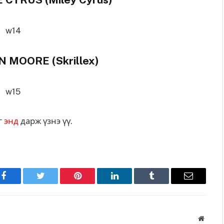
N MOORE (Skrillex)
г
энд
дарж үзнэ үү.
Facebook
Twitter
Pinterest
LinkedIn
Tumblr
Имэйл
Вэбса