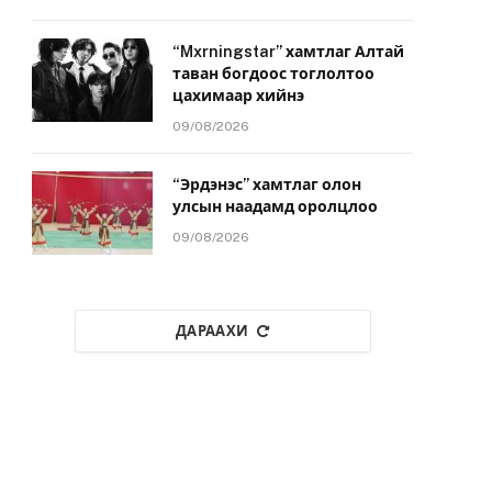
“Mxrningstar” хамтлаг Алтай
таван богдоос тоглолтоо
цахимаар хийнэ
09/08/2026
“Эрдэнэс” хамтлаг олон
улсын наадамд оролцлоо
09/08/2026
ДАРААХИ