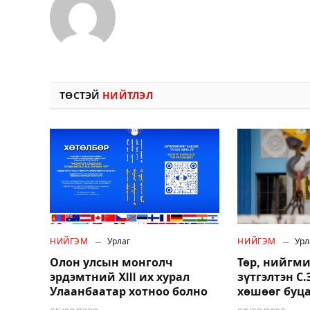
ТӨСТЭЙ
НИЙТЛЭЛ
НИЙГЭМ
Урлаг
НИЙГЭМ
Урл
Олон улсын монголч
Төр, нийгми
эрдэмтний XIII их хурал
зүтгэлтэн С
Улаанбаатар хотноо болно
хөшөөг буц