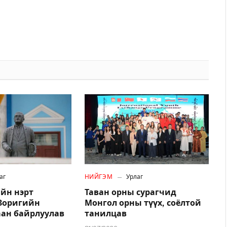
аг
НИЙГЭМ
Урлаг
йн нэрт
Таван орны сурагчид
.Зоригийн
Монгол орны түүх, соёлтой
аан байрлуулав
танилцав