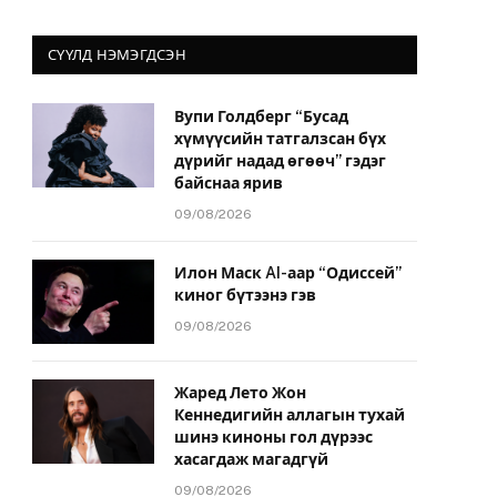
СҮҮЛД НЭМЭГДСЭН
Вупи Голдберг “Бусад
хүмүүсийн татгалзсан бүх
дүрийг надад өгөөч” гэдэг
байснаа ярив
09/08/2026
Илон Маск AI-аар “Одиссей”
киног бүтээнэ гэв
09/08/2026
Жаред Лето Жон
Кеннедигийн аллагын тухай
шинэ киноны гол дүрээс
хасагдаж магадгүй
09/08/2026