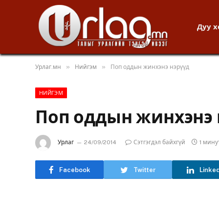
Дуу 
»
»
Урлаг.мн
Нийгэм
Поп оддын жинхэнэ нэрүүд
НИЙГЭМ
Поп оддын жинхэнэ 
Урлаг
24/09/2014
Сэтгэгдэл байхгүй
1 мин
Facebook
Twitter
Linke