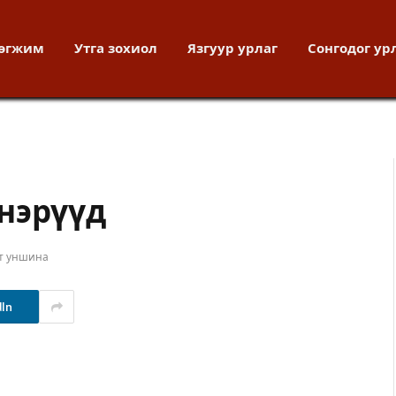
хөгжим
Утга зохиол
Язгуур урлаг
Сонгодог ур
нэрүүд
ут уншина
dIn