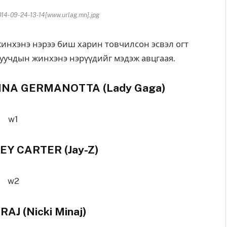
-09-24-13-14[www.urlag.mn].jpg
жинхэнэ нэрээ биш харин товчилсон эсвэл огт
дуучдын жинхэнэ нэрүүдийг мэдэж авцгаая.
INA GERMANOTTA (Lady Gaga)
Y CARTER (Jay-Z)
AJ (Nicki Minaj)