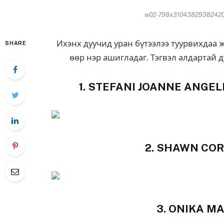
w02-798x3104382938242014
Ихэнх дуучид уран бүтээлээ туурвихдаа 
SHARE
өөр нэр ашигладаг. Тэгвэл алдартай 
1. STEFANI JOANNE ANGEL
2. SHAWN CORE
3. ONIKA MAR