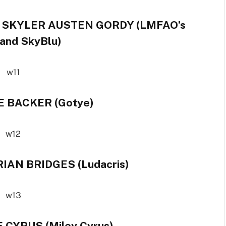
d SKYLER AUSTEN GORDY (LMFAO’s
and SkyBlu)
E BACKER (Gotye)
IAN BRIDGES (Ludacris)
 CYRUS (Miley Cyrus)