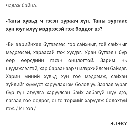
чадаж байна.
-Таны хувьд ч гэсэн зураач хүн. Таны зургаас
хүн юуг илүү мэдрээсэй гэж боддог вэ?
-Би өөрийнхөө бүтээлээс гоо сайхныг, гоё сайхныг
мэдрээсэй, хараасай гэж хүсдэг. Уран бүтээлч бүр
өөр өөрсдийн гэсэн онцлогтой. Зарим нь
шүүмжлэлтэй, хар бараанаар ч илэрхийлсэн байдаг.
Харин миний хувьд хүн гоё мэдрэмж, сайхан
зүйлийг хүмүүст харуулах юм болов уу. Заавал зураг
бүр гүн агуулга харуулсан байх албагүй шүү дээ,
яагаад гоё өөдрөг, өнгө төрхийг харуулж болохгүй
гэж. / Инээв /
Э.ТЭКҮ