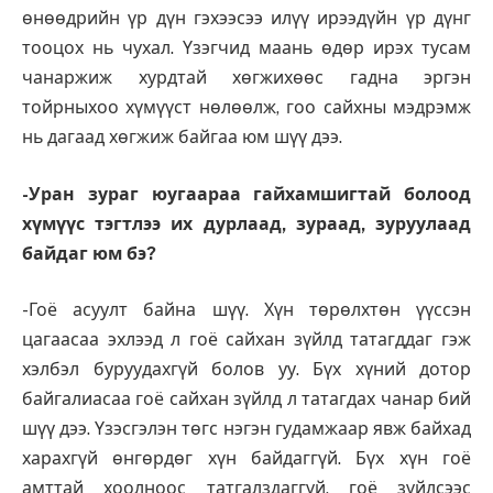
өнөөдрийн үр дүн гэхээсээ илүү ирээдүйн үр дүнг
тооцох нь чухал. Үзэгчид маань өдөр ирэх тусам
чанаржиж хурдтай хөгжихөөс гадна эргэн
тойрныхоо хүмүүст нөлөөлж, гоо сайхны мэдрэмж
нь дагаад хөгжиж байгаа юм шүү дээ.
-Уран зураг юугаараа гайхамшигтай болоод
хүмүүс тэгтлээ их дурлаад, зураад, зуруулаад
байдаг юм бэ?
-Гоё асуулт байна шүү. Хүн төрөлхтөн үүссэн
цагаасаа эхлээд л гоё сайхан зүйлд татагддаг гэж
хэлбэл буруудахгүй болов уу. Бүх хүний дотор
байгалиасаа гоё сайхан зүйлд л татагдах чанар бий
шүү дээ. Үзэсгэлэн төгс нэгэн гудамжаар явж байхад
харахгүй өнгөрдөг хүн байдаггүй. Бүх хүн гоё
амттай хоолноос татгалздаггүй, гоё зүйлсээс