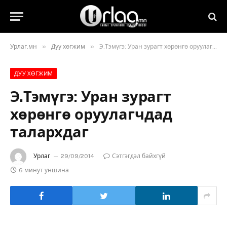
»
»
Урлаг.мн
Дуу хөгжим
Э.Тэмүгэ: Уран зурагт хөрөнгө оруулагчдад талархдаг
ДУУ ХӨГЖИМ
Э.Тэмүгэ: Уран зурагт
хөрөнгө оруулагчдад
талархдаг
Урлаг
29/09/2014
Сэтгэгдэл байхгүй
6 минут уншина