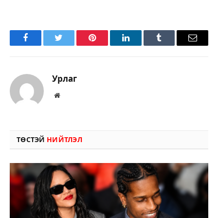
Facebook
Twitter
Pinterest
LinkedIn
Tumblr
Имэйл
Урлаг
Вэбсайт
ТӨСТЭЙ
НИЙТЛЭЛ