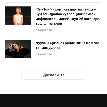
“ТикТок”-т хорт хавдартай тэмцэж
буй амьдралаа хуваалцдаг байсан
инфлюнсер Сидней Тоул 26 насандаа
таалал төгслөө
07/08/2026
Дуучин Ариана Гранде шинэ цомгоо
танилцууллаа
07/08/2026
ДАРААХИ