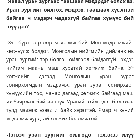
-Яавал уран зургаас таашаал мэдэрдэг болох вэ.
Уран зургийг ойлгох, мэдрэх, таашаах хүсэлтэй
байгаа ч мэдэрч чадахгүй байгаа хүмүүс бий
шүү дээ?
-Хүн бүрт өөр өөр мэдрэмж бий. Мөн мэдрэмжийг
хөгжүүлж болдог. Монголын нийгмийн дийлэнх нь
уран зургийг тэр болгон ойлгоод байдаггүй. Гэхдээ
нийгэм маань маш хурдтай хөгжиж байна. Уг
хөгжлийг дагаад Монголын уран зураг
сонирхогчдын мэдрэмж, уран зураг сонирхдог
хүмүүсийн тоо, чанар дагаад хөгжиж байгаад маш
их баярлаж байгаа шүү. Урагийг ойлгодог болохын
тулд мэдээж үзээд л байх хэрэгтэй. Ямар ч хүний
мэдрэмж хурдтай хөгжих боломжтой.
-Тэгвэл уран зургийг ойлгодог гэхээсээ илүү