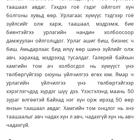
таашаал авдаг. Гэхдээ гоё гэдэг ойлголт хүн
болгоны хувьд өөр. Урлагаас хүмүүс тэдгээр гоё
зүйлсийг олж харж, таашаал, мэдрэмж, бие
биентэйгээ урлагийн нандин холбоосоор
дамжуулан ойлголцдог. Урлаг ашиг биш, бизнес ч
биш. Амьдарлаас бид илүү өөр шинэ зүйлийг олж
авч, харахад, мэдрэхэд тусалдаг. Галерей байхын
хамгийн том ач холбогдол нь хүмүүст үнэ
төлбөргүйгээр оюуны үйлчилгээ өгөх юм. Ямар ч
урлагийн үйлчилгээ үнэ төлбөртэйгээр
хэрэглэгчдэд хүрдэг шүү дээ. Үзэсгэлэнд маань 50
зураг өлгөөтэй байхад нэг хүн орж ирээд 50 өөр
янзын таашаал авдаг. Хамгийн том онцлог нь энэ
таашаалыг авч чадах хүн л авч, чадахгүй хүн нь авч
чадахгүй.