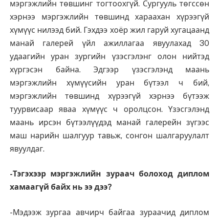
мэргэжлийн төвшинг тогтоохгүй. Сургууль төгссөн
хэрнээ мэргэжлийн төвшинд хараахан хүрээгүй
хүмүүс нилээд бий. Гэхдээ хоёр жил гаруй хугацаанд
манай галерей үйл ажиллагаа явуулахад 30
удаагийн уран зургийн үзэсгэлэнг олон нийтэд
хүргэсэн байна. Эдгээр үзэсгэлэнд маань
мэргэжлийн хүмүүсийн уран бүтээл ч бий,
мэргэжлийн төвшинд хүрээгүй хэрнээ бүтээж
туурвисаар яваа хүмүүс ч оролцсон. Үзэсгэлэнд
маань ирсэн бүтээлүүдэд манай галерейн зүгээс
маш нарийн шалгуур тавьж, сонгон шалгаруулалт
явуулдаг.
-Тэгэхээр мэргэжлийн зураач болоход диплом
хамаагүй байх нь ээ дээ?
-Мэдээж зургаа авчирч байгаа зураачид диплом