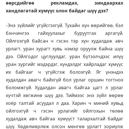
өөрсдийгөө рекламдах, зиндаархах
хандлагатай хүмүүс олон байдаг шүү дээ?
-Энэ зүйлийг үгүйсгэхгүй. Тухайн хүн өөрийгөө, бэл
бэнчингээ гайхуулахыг буруутгах аргагүй.
Ойлгохгүй байсан ч гэсэн тэр хүн худалдаж авч
урлагт, уран зурагт хувь нэмэр оруулж байна шүү
дээ. Ойлгодог цуглуулдаг, уран бүтээлчдээс илүү
уран зургийг мэдэрдэг, хүндэлдэг хайрладаг хүмүүс
их байгааг ч үгүйсгэж болохгүй. Яг үнэндээ
худалдан авагч байхгүй бол урлаг оршин тогтнох
боломжгүй. Худалдан авагч байгаа цагт л урлаг
хүчтэй хөгжинө шүү дээ. Тиймээс энэ зүйл өөрөө
хоёр талтай асуудал л даа. Харин ч миний хувьд
ойлгохгүй ч гэсэн урлагийг ойлгохын төлөө
худалдаж авч байгаа хүмүүст талархалтай байдаг
шүү. Хөдөлмөрлөж олсон мөнгөө урлагт зориулж