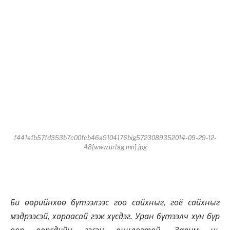
f441efb57fd353b7c00fcb46a9104176big5723089352014-09-29-12-
48[www.urlag.mn].jpg
Би өөрийнхөө бүтээлээс гоо сайхныг, гоё сайхныг
мэдрээсэй, хараасай гэж хүсдэг. Уран бүтээлч хүн бүр