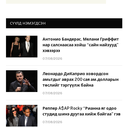
СҮҮЛД НЭМЭГДСЭН
Антонио Бандерас, Мелани Гриффит
нар салснаасаа хойш “сайн найзууд”
хэвээрээ
07/08/2026
Леонардо ДиКаприо ховордсон
амьтдыг аврах 200 сая ам.долларын
төслийг тэргүүлж байна
07/08/2026
Реппер A$AP Rocky “Рианна яг одоо
студид шинэ дуугаа хийж байгаа” гэв
07/08/2026