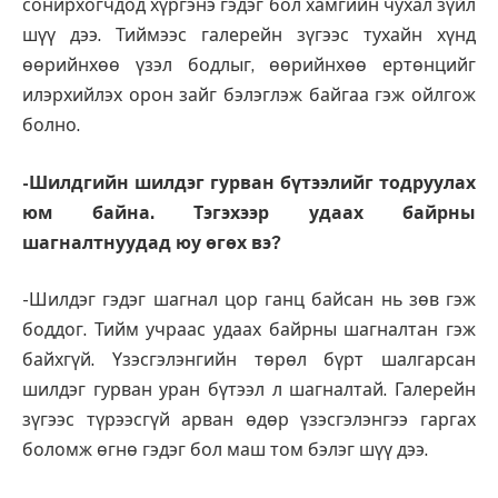
сонирхогчдод хүргэнэ гэдэг бол хамгийн чухал зүйл
шүү дээ. Тиймээс галерейн зүгээс тухайн хүнд
өөрийнхөө үзэл бодлыг, өөрийнхөө ертөнцийг
илэрхийлэх орон зайг бэлэглэж байгаа гэж ойлгож
болно.
-Шилдгийн шилдэг гурван бүтээлийг тодруулах
юм байна. Тэгэхээр удаах байрны
шагналтнуудад юу өгөх вэ?
-Шилдэг гэдэг шагнал цор ганц байсан нь зөв гэж
боддог. Тийм учраас удаах байрны шагналтан гэж
байхгүй. Үзэсгэлэнгийн төрөл бүрт шалгарсан
шилдэг гурван уран бүтээл л шагналтай. Галерейн
зүгээс түрээсгүй арван өдөр үзэсгэлэнгээ гаргах
боломж өгнө гэдэг бол маш том бэлэг шүү дээ.