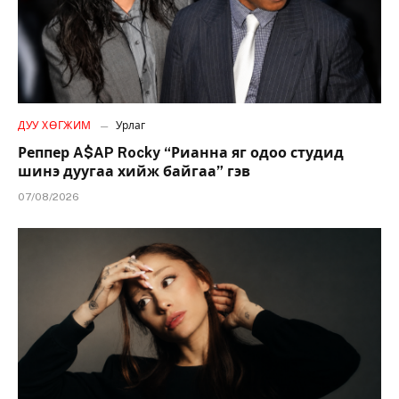
ДУУ ХӨГЖИМ
Урлаг
Реппер A$AP Rocky “Рианна яг одоо студид
шинэ дуугаа хийж байгаа” гэв
07/08/2026