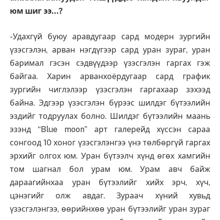
юм шиг ээ…?
-Удахгүй буюу аравдугаар сард модерн зургийн
үзэсгэлэн, арван нэгдүгээр сард уран зураг, уран
баримал гэсэн сэдвүүдээр үзэсгэлэн гаргах гэж
байгаа. Харин арванхоёрдугаар сард график
зургийн чиглэлээр үзэсгэлэн гаргахаар зэхээд
байна. Эдгээр үзэсгэлэн бүрээс шилдэг бүтээлийн
эздийг тодруулах болно. Шилдэг бүтээлийн маань
эзэнд “Blue moon” арт галерейд хүссэн сараа
сонгоод 10 хоног үзэсгэлэнгээ үнэ төлбөргүй гаргах
эрхийг олгох юм. Уран бүтээлч хүнд өгөх хамгийн
том шагнал бол урам юм. Урам авч байж
дараагийнхаа уран бүтээлийг хийх эрч, хүч,
цэнэгийг олж авдаг. Зураач хүний хувьд
үзэсгэлэнгээ, өөрийнхөө уран бүтээлийг уран зураг