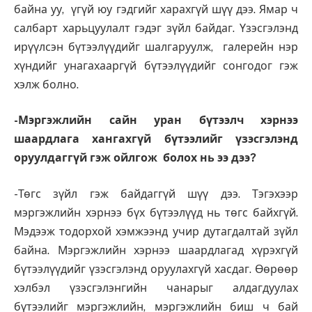
байна уу, үгүй юу гэдгийг харахгүй шүү дээ. Ямар ч
салбарт харьцуулалт гэдэг зүйл байдаг. Үзэсгэлэнд
ирүүлсэн бүтээлүүдийг шалгаруулж, галерейн нэр
хүндийг унагахааргүй бүтээлүүдийг сонгодог гэж
хэлж болно.
-Мэргэжлийн сайн уран бүтээлч хэрнээ
шаардлага хангахгүй бүтээлийг үзэсгэлэнд
оруулдаггүй гэж ойлгож болох нь ээ дээ?
-Төгс зүйл гэж байдаггүй шүү дээ. Тэгэхээр
мэргэжлийн хэрнээ бүх бүтээлүүд нь төгс байхгүй.
Мэдээж тодорхой хэмжээнд учир дутагдалтай зүйл
байна. Мэргэжлийн хэрнээ шаардлагад хүрэхгүй
бүтээлүүдийг үзэсгэлэнд оруулахгүй хасдаг. Өөрөөр
хэлбэл үзэсгэлэнгийн чанарыг алдагдуулах
бүтээлийг мэргэжлийн, мэргэжлийн биш ч бай