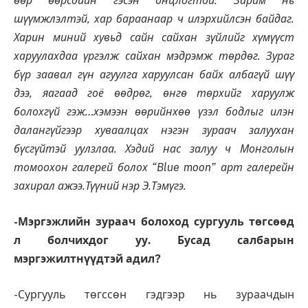
өөр өөрсдийн гэсэн онцлогтой. Зарим нь
шүүмжлэлтэй, хар бараанаар ч илэрхийлсэн байдаг.
Харин миний хувьд сайн сайхан зүйлийг хүмүүст
харуулахдаа үргэлж сайхан мэдрэмж төрдөг. Зураг
бүр заавал гүн агуулга харуулсан байх албагүй шүү
дээ, яагаад гоё өөдрөг, өнгө төрхийг харуулж
болохгүй гэж…хэмээн өөрийнхөө үзэл бодлыг илэн
далангүйгээр хуваалцах нэгэн зураач залуухан
бүсгүйтэй уулзлаа. Хэдий нас залуу ч Монголын
томоохон галерей болох “
Blue moon
”
арт галерейн
захирал ажээ.Түүний нэр Э.Тэмүгэ.
-Мэргэжлийн зураач болоход сургууль төгсөөд
л болчихдог уу. Бусад салбарын
мэргэжилтнүүдтэй адил?
-Сургууль төгссөн гэдгээр нь зураачдын