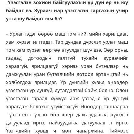
-Үзэсгэлэн зохион байгуулахын үр дүн ер нь юу
байдаг вэ. Зураач нар үзэсгэлэн гаргахын учир
утга юу байдаг юм бэ?
– Урлаг гэдэг өөрөө маш том нийгмийн харилцааг,
хам хүрээг илтгэдэг. Тэр дундаа дүрслэх урлаг маш
том хам хүрээг өөртөө агуулдаг шүү дээ. Өөр орны,
гадаад дотоодын гэлтгүй тухайн зураачийг
хараагүй, ярилцаагүй хэрнээ уран бүтээлээр нь
дамжуулан уран бүтээлчийн дотоод ертөнцтэй нь
холбогдож ярилцдаг. Үр дүнгийн хувьд өнөөдөр
үзэсгэлэн үр дүнгүй, дутагдалтай байж болно. Олон
үзэсгэлэн гараад хүмүүс ирж үзээд л үр дүнгүй
харагдаж болохыг үгүйсгэхгүй. Өнөөдөр ганцаараа
үзэсгэлэн үзсэн бол хоёр дахь удаагаа хүүхдээ
дагуулаад ирнэ, найзуудыгаа дагуулаад л ирнэ.
Үзэгчдийн хувьд ч мөн чанаржина. Тиймээс