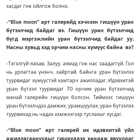
хасдаг гэж ойлгож болно.
-“
Blue moon
”
арт галерейд хэчнээн гишүүн уран
бүтээлчид байдаг вэ. Гишүүн уран бүтээлчид
бүгд мэргэжлийн уран бүтээлчид байдаг уу.
Насны хувьд хэд орчим насны хүмүүс байна вэ?
-Тэгэлгүй яахав. Залуу, ахмад гэж нас заадаггүй. Гол
нь урлагтаа үнэнч, хайртай, байнга уран бүтээлээ
туурвидаг хүмүүстэй хамтарч ажилладаг. Идэвхитэй
уран бүтээл туурвидаг 70 орчим уран бүтээлчид
манай галерейн гишүүн болсон. Тиймээс гишүүн
уран бүтээлчдээ дэмжих, урамшуулах, уран бүтээлээ
туурвихад нь чадах хэмжээгээр туслахыг хүсдэг.
-“
Blue moon
”
арт галерей их идэвхитэй үйл
ажиллагаануудыг гишүүддээ хандаж явуулдаг