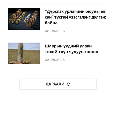
“Дүрслэх урлагийн оюуны өв
сан” тусгай үзэсгэлэнг дэлгэж
байна
08/08/2026
Шаврын үүдний улаан
тохойн хүн чулуун хөшөө
08/08/2026
ДАРААХИ