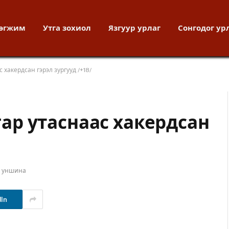
хөгжим
Утга зохиол
Язгуур урлаг
Сонгодог ур
 хакердсан гэрэл зургууд /+18/
 гар утаснаас хакердсан
т уншина
dIn