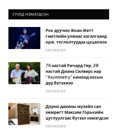
СҮҮЛД НЭМЭГДСЭН
Рок дуучин Жоан Жетт
гэмтлийн улмаас хагалгаанд
орж, тоглолтуудаа цуцалжээ
08/08/2026
76 настай Ричард Гир, 28
настай Диана Силверс нар
“Asymmetry” кинонд хосын
дүр бүтээжээ
08/08/2026
Дорно дахины музейн сан
хөмрөгт Максим Горькийн
цуглуулгаас бүтээл нэмэгдсэн
08/08/2026