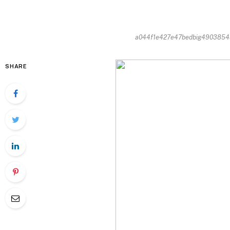
a044f1e427e47bedbig490385493
SHARE