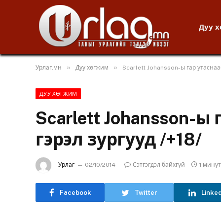
Дуу 
»
»
Урлаг.мн
Дуу хөгжим
Scarlett Johansson-ы гар утаснаас
ДУУ ХӨГЖИМ
Scarlett Johansson-ы
гэрэл зургууд /+18/
Урлаг
02/10/2014
Сэтгэгдэл байхгүй
1 мину
Facebook
Twitter
Linke