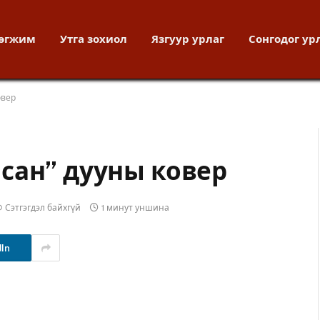
хөгжим
Утга зохиол
Язгуур урлаг
Сонгодог ур
овер
сан” дууны ковер
Сэтгэгдэл байхгүй
1 минут уншина
dIn