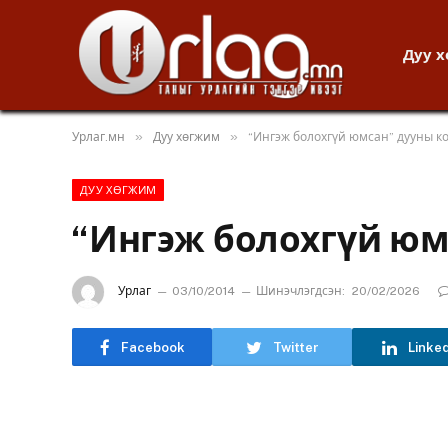
Дуу 
»
»
Урлаг.мн
Дуу хөгжим
“Ингэж болохгүй юмсан” дууны к
ДУУ ХӨГЖИМ
“Ингэж болохгүй юм
Урлаг
03/10/2014
Шинэчлэгдсэн:
20/02/2026
Facebook
Twitter
Linke