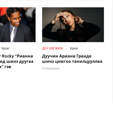
Урлаг
ДУУ ХӨГЖИМ
Урлаг
 Rocky “Рианна
Дуучин Ариана Гранде
дид шинэ дуугаа
шинэ цомгоо танилцууллаа
” гэв
07/08/2026