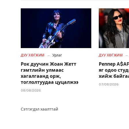
ДУУ ХӨГЖИМ
Урлаг
ДУУ ХӨГЖИМ
Рок дуучин Жоан Жетт
Реппер A$AP
гэмтлийн улмаас
яг одоо сту
хагалгаанд орж,
хийж байгаа
тоглолтуудаа цуцалжээ
07/08/2026
08/08/2026
Сэтгэгдэл хаалттай