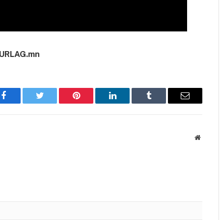
URLAG.mn
Facebook
Twitter
Pinterest
LinkedIn
Tumblr
Имэйл
Вэбса