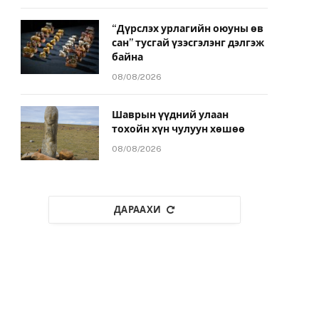
“Дүрслэх урлагийн оюуны өв
сан” тусгай үзэсгэлэнг дэлгэж
байна
08/08/2026
Шаврын үүдний улаан
тохойн хүн чулуун хөшөө
08/08/2026
ДАРААХИ