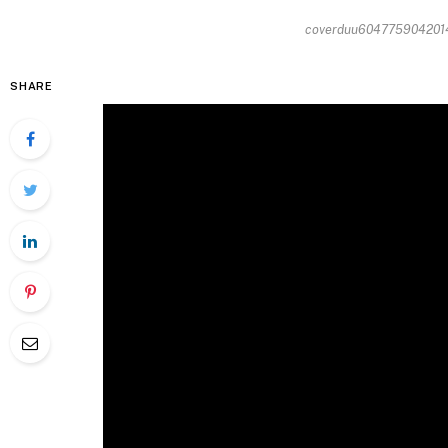
coverduu6047759042014-
SHARE