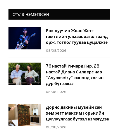
СҮҮЛД НЭМЭГДСЭН
Рок дуучин Жоан Жетт
гэмтлийн улмаас хагалгаанд
орж, тоглолтуудаа цуцалжээ
08/08/2026
76 настай Ричард Гир, 28
настай Диана Силверс нар
“Asymmetry” кинонд хосын
дүр бүтээжээ
08/08/2026
Дорно дахины музейн сан
хөмрөгт Максим Горькийн
цуглуулгаас бүтээл нэмэгдсэн
08/08/2026