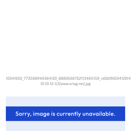
10341692_773598949364120_8880568752113465159_n6829059412014
10-10-12-53[www.urlag.mn].jpg