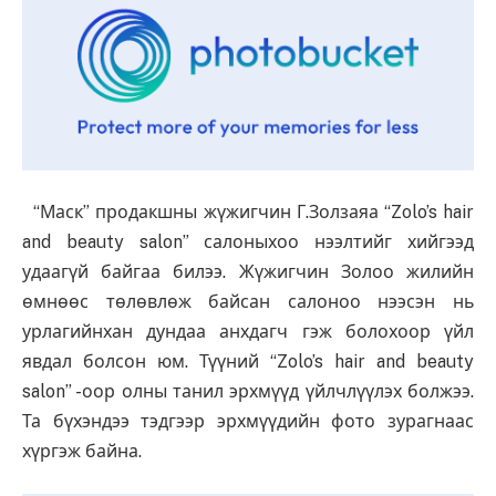
“Маск” продакшны жүжигчин Г.Золзаяа “Zolo’s hair
and beauty salon” салоныхоо нээлтийг хийгээд
удаагүй байгаа билээ. Жүжигчин Золоо жилийн
өмнөөс төлөвлөж байсан салоноо нээсэн нь
урлагийнхан дундаа анхдагч гэж болохоор үйл
явдал болсон юм. Түүний “Zolo’s hair and beauty
salon” -оор олны танил эрхмүүд үйлчлүүлэх болжээ.
Та бүхэндээ тэдгээр эрхмүүдийн фото зурагнаас
хүргэж байна.