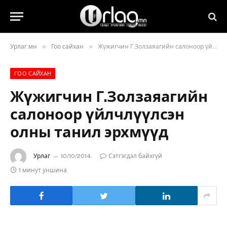
»
»
Урлаг.мн
Гоо сайхан
Жүжигчин Г.Золзаяагийн салоноор үйлчлүүлсэн олны танил эрхмүүд
ГОО САЙХАН
Жүжигчин Г.Золзаяагийн
салоноор үйлчлүүлсэн
олны танил эрхмүүд
Урлаг
10/10/2014
Сэтгэгдэл байхгүй
1 минут уншина