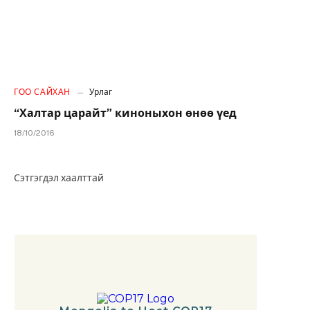
ГОО САЙХАН
Урлаг
“Халтар царайт” киноныхон өнөө үед
18/10/2016
Сэтгэгдэл хаалттай