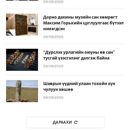
08/08/2026
Дорно дахины музейн сан хөмрөгт
Максим Горькийн цуглуулгаас бүтээл
нэмэгдсэн
08/08/2026
“Дүрслэх урлагийн оюуны өв сан”
тусгай үзэсгэлэнг дэлгэж байна
08/08/2026
Шаврын үүдний улаан тохойн хүн
чулуун хөшөө
08/08/2026
ДАРААХИ