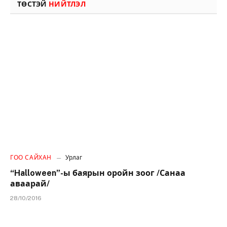
ТӨСТЭЙ
НИЙТЛЭЛ
ГОО САЙХАН
Урлаг
“Halloween”-ы баярын оройн зоог /Санаа
аваарай/
28/10/2016