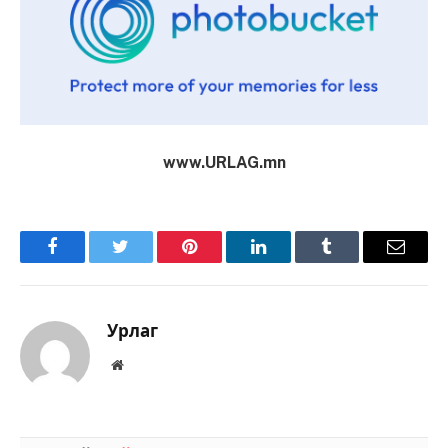
www.URLAG.mn
Facebook
Twitter
Pinterest
LinkedIn
Tumblr
Имэйл
Урлаг
Вэбсайт