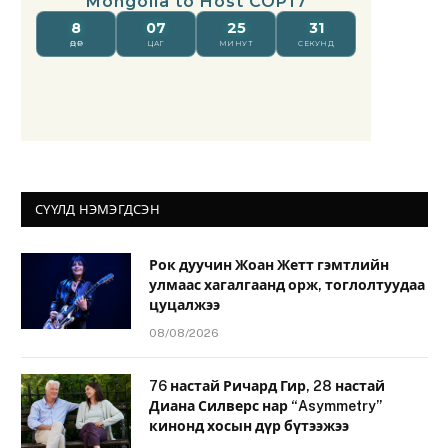
СҮҮЛД НЭМЭГДСЭН
Рок дуучин Жоан Жетт гэмтлийн
улмаас хагалгаанд орж, тоглолтуудаа
цуцалжээ
08/08/2026
76 настай Ричард Гир, 28 настай
Диана Силверс нар “Asymmetry”
кинонд хосын дүр бүтээжээ