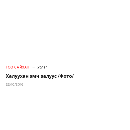
ГОО САЙХАН
Урлаг
Халуухан эмч залуус /Фото/
22/10/2016