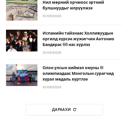
Нил мөрний орчмоос эртний
булшнуудыг илрүүлжээ
10/08/2026
Испанийн тайзнаас Холливуудын
оргилд хүрсэн жүжигчин Антонио
Бандерас 66 нас хүрлээ
10/08/2026
Олон улсын хиймэл оюуны III
олимпиадаас Монголын сурагчид
хүрэл медаль хүртлээ
10/08/2026
ДАРААХИ