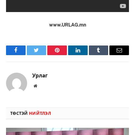
www.URLAG.mn
Facebook
Twitter
Pinterest
LinkedIn
Tumblr
Имэйл
Урлаг
Вэбсайт
ТӨСТЭЙ
НИЙТЛЭЛ