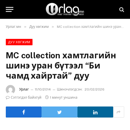
»
»
Урлаг.мн
Дуу хөгжим
MC collection хамтлагийн шинэ уран бүтээл “Би чамд хайртай” дуу
ДУУ ХӨГЖИМ
MC collection хамтлагийн
шинэ уран бүтээл “Би
чамд хайртай” дуу
Урлаг
11/10/2014
Шинэчлэгдсэн:
20/02/2026
Сэтгэгдэл байхгүй
1 минут уншина