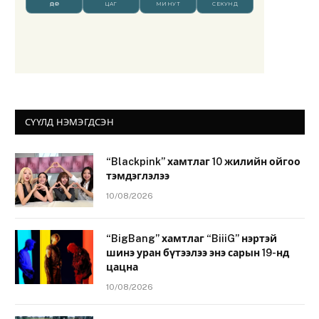
СҮҮЛД НЭМЭГДСЭН
“Blackpink” хамтлаг 10 жилийн ойгоо
тэмдэглэлээ
10/08/2026
“BigBang” хамтлаг “BiiiG” нэртэй
шинэ уран бүтээлээ энэ сарын 19-нд
цацна
10/08/2026