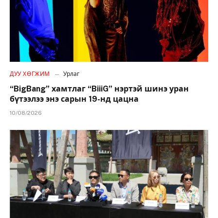
ДУУ ХӨГЖИМ
Урлаг
“BigBang” хамтлаг “BiiiG” нэртэй шинэ уран
бүтээлээ энэ сарын 19-нд цацна
10/08/2026