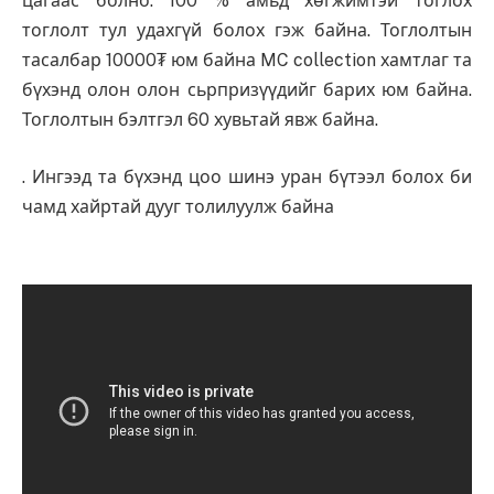
цагаас болно. 100 % амьд хөгжимтэй тоглох
тоглолт тул удахгүй болох гэж байна. Тоглолтын
тасалбар 10000₮ юм байна MC collection хамтлаг та
бүхэнд олон олон сьрпризүүдийг барих юм байна.
Тоглолтын бэлтгэл 60 хувьтай явж байна.
. Ингээд та бүхэнд цоо шинэ уран бүтээл болох би
чамд хайртай дууг толилуулж байна