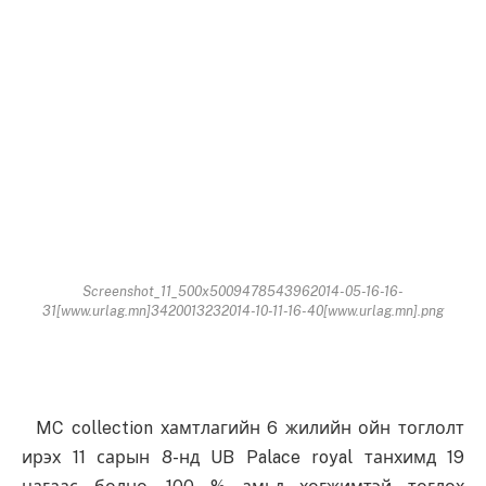
Screenshot_11_500x5009478543962014-05-16-16-
31[www.urlag.mn]3420013232014-10-11-16-40[www.urlag.mn].png
MC collection хамтлагийн 6 жилийн ойн тоглолт
ирэх 11 сарын 8-нд UB Palace royal танхимд 19