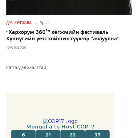
ДУУ ХӨГЖИМ
Урлаг
“Хархорум 360°” хөгжмийн фестиваль
Хүннүгийн үеэс хойших түүхээр “аялуулна”
10/08/2026
Сэтгэгдэл хаалттай