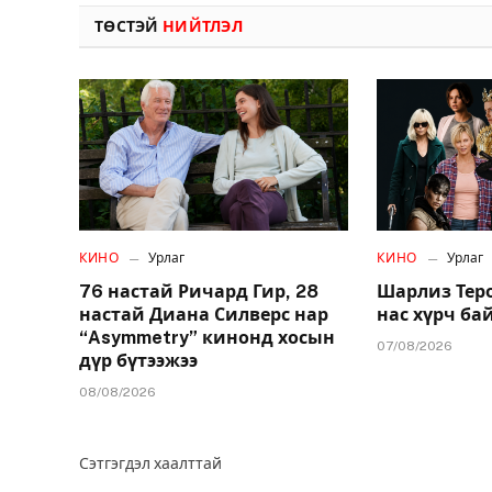
ТӨСТЭЙ
НИЙТЛЭЛ
КИНО
Урлаг
КИНО
Урлаг
76 настай Ричард Гир, 28
Шарлиз Теро
настай Диана Силверс нар
нас хүрч ба
“Asymmetry” кинонд хосын
07/08/2026
дүр бүтээжээ
08/08/2026
Сэтгэгдэл хаалттай