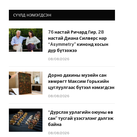
СҮҮЛД НЭМЭГДСЭН
76 настай Ричард Гир, 28
настай Диана Силверс нар
“Asymmetry” кинонд хосын
дүр бүтээжээ
08/08/2026
Дорно дахины музейн сан
хөмрөгт Максим Горькийн
цуглуулгаас бүтээл нэмэгдсэн
08/08/2026
“Дүрслэх урлагийн оюуны өв
сан” тусгай үзэсгэлэнг дэлгэж
байна
08/08/2026