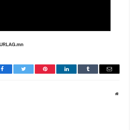
URLAG.mn
Facebook
Twitter
Pinterest
LinkedIn
Tumblr
Имэйл
Вэбса