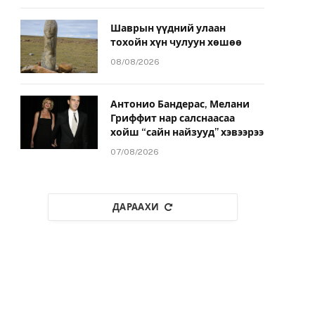
Шаврын үүдний улаан
тохойн хүн чулуун хөшөө
08/08/2026
Антонио Бандерас, Мелани
Гриффит нар салснаасаа
хойш “сайн найзууд” хэвээрээ
07/08/2026
ДАРААХИ