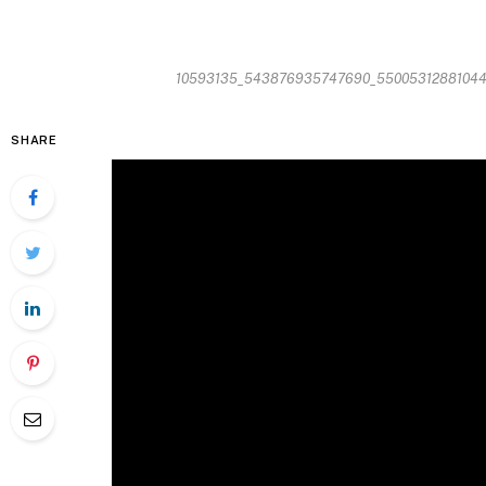
10593135_543876935747690_5500531288104420
SHARE