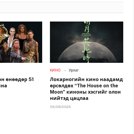
КИНО
Урлаг
н өнөөдөр 51
Локарногийн кино наадамд
йна
өрсөлдөх “The House on the
Moon” киноны хэсгийг олон
нийтэд цацлаа
06/08/2026