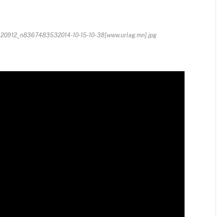
912_n8367483532014-10-15-10-38[www.urlag.mn].jpg