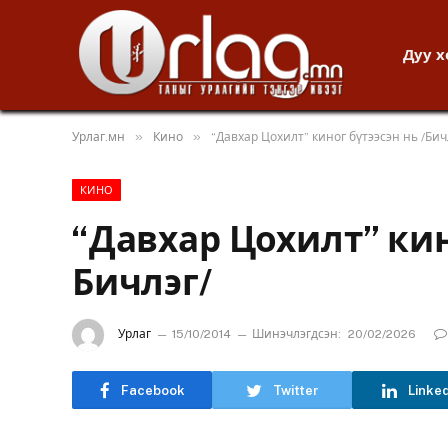
Дуу 
»
»
Урлаг.мн
Кино
“Давхар Цохилт” киног бүтээсэн нь /Бич
КИНО
“Давхар Цохилт” кино
Бичлэг/
Урлаг
15/10/2014
Шинэчлэгдсэн:
20/02/2026
Facebook
Twitter
Linke