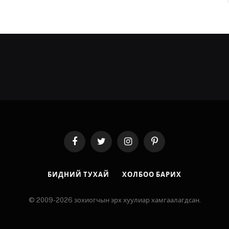
Facebook
Twitter
Instagram
Pinterest
БИДНИЙ ТУХАЙ
ХОЛБОО БАРИХ
© 2009-2026 зохиогчын эрх хуулиар хамгаалагдсан.