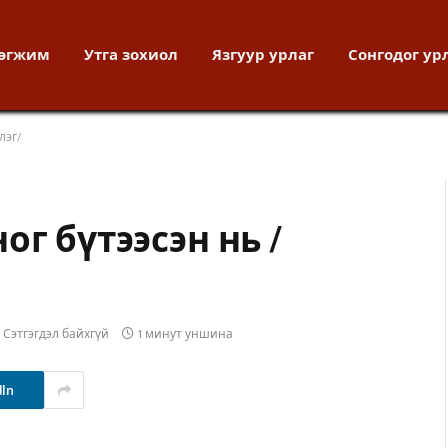
хөгжим
Утга зохиол
Язгуур урлаг
Сонгодог ур
лэг/
г бүтээсэн нь /
Сэтгэгдэл байхгүй
1 минут уншина
dIn