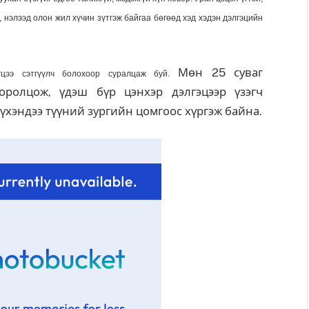
 нэлээд олон жил хүчин зүтгэж байгаа бөгөөд хэд хэдэн дэлгэцийн
Мөн 25 суваг
гцээ сэтгүүлч болохоор суралцаж буй.
ролцож, үдэш бүр цэнхэр дэлгэцээр үзэгч
бүхэндээ түүний зургийн цомгоос хүргэж байна.