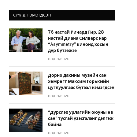
СҮҮЛД НЭМЭГДСЭН
76 настай Ричард Гир, 28
настай Диана Силверс нар
“Asymmetry” кинонд хосын
дүр бүтээжээ
08/08/2026
Дорно дахины музейн сан
хөмрөгт Максим Горькийн
цуглуулгаас бүтээл нэмэгдсэн
08/08/2026
“Дүрслэх урлагийн оюуны өв
сан” тусгай үзэсгэлэнг дэлгэж
байна
08/08/2026