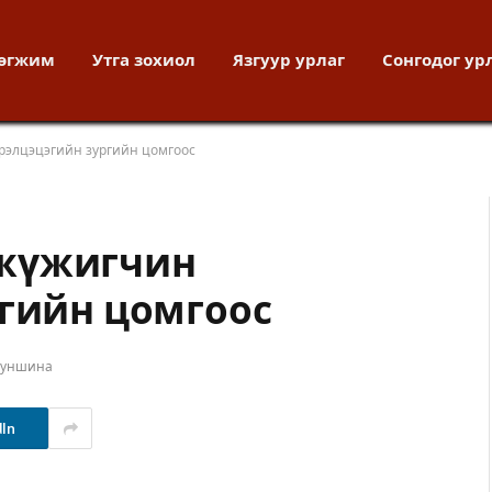
хөгжим
Утга зохиол
Язгуур урлаг
Сонгодог ур
рэлцэцэгийн зургийн цомгоос
 жүжигчин
ргийн цомгоос
т уншина
dIn