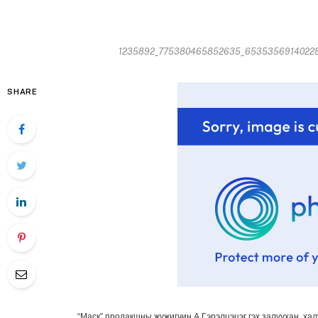
1235892_775380465852635_65353569140228198
SHARE
“Маск” продакшны жүжигчин А.Гэрэлцэцэг гэх залуухан, халуу