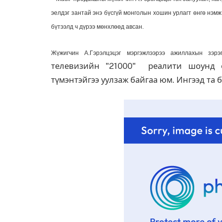
эелдэг зантай энэ бүсгүй монголын хошин урлагт өнгө нэмж,
бүтээлд ч дүрээ мөнхлөөд авсан.
Жүжигчин А.Гэрэлцэцэг мэргэжлээрээ ажиллахын зэрэ
телевизийн "21000" реалити шоунд о
түмэнтэйгээ уулзаж байгаа юм. Ингээд та 