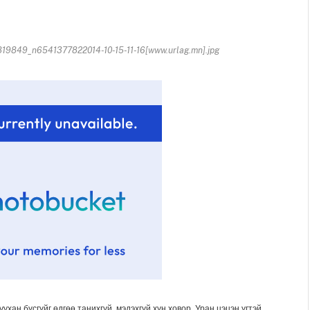
49_n6541377822014-10-15-11-16[www.urlag.mn].jpg
хан бүсгүйг өдгөө танихгүй, мэдэхгүй хүн ховор. Уран цэцэн үгтэй,