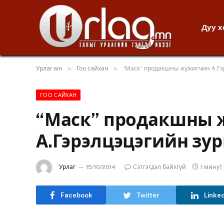
Дуу 
»
»
Урлаг.мн
Гоо сайхан
“Маск” продакшны жүжигчин А.Гэ
ГОО САЙХАН
“Маск” продакшны
А.Гэрэлцэцэгийн зу
Урлаг
15/10/2014
Сэтгэгдэл байхгүй
1 мину
Facebook
Twitter
Linke