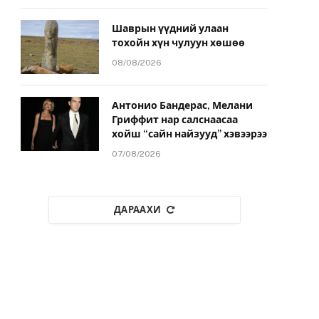
Шаврын үүдний улаан
тохойн хүн чулуун хөшөө
08/08/2026
Антонио Бандерас, Мелани
Гриффит нар салснаасаа
хойш “сайн найзууд” хэвээрээ
07/08/2026
ДАРААХИ