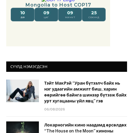
СҮҮЛД НЭМЭГДСЭН
Тэйт МакРэй “Уран бүтээлч байх нь
нэг удаагийн амжилт биш, харин
өөрийгөө байнга шинээр бүтээж байх
урт хугацааны үйл явц” гэв
06/08/2026
Локарногийн кино наадамд өрсөлдөх
“The House on the Moon” киноны