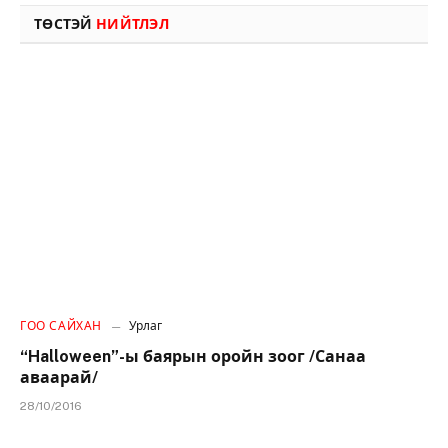
ТӨСТЭЙ
НИЙТЛЭЛ
ГОО САЙХАН
Урлаг
“Halloween”-ы баярын оройн зоог /Санаа
аваарай/
28/10/2016