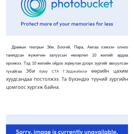
Драмын театрын Эби, Боогий, Пара, Амгаа хэмээн олноо
танигдсан жүжигчин залуусын нөхөрлөл 10 жилийг ардаа
орхижээ. Тэд 10 жилийн ойдоо зориулан дээрх зургийг авхуулсан
Эби
өөрийн цахим
тухайгаа
буюу СТА Г.Эрдэнэбилэг
хуудсандаа постолжээ. Та бүхэндээ түүний зургийн
цомгоос хүргэж байна.