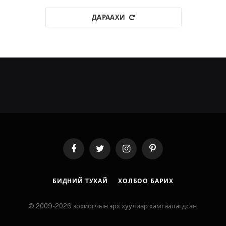
ДАРААХИ
Facebook
Twitter
Instagram
Pinterest
БИДНИЙ ТУХАЙ
ХОЛБОО БАРИХ
© 2009-2026 зохиогчын эрх хуулиар хамгаалагдсан.