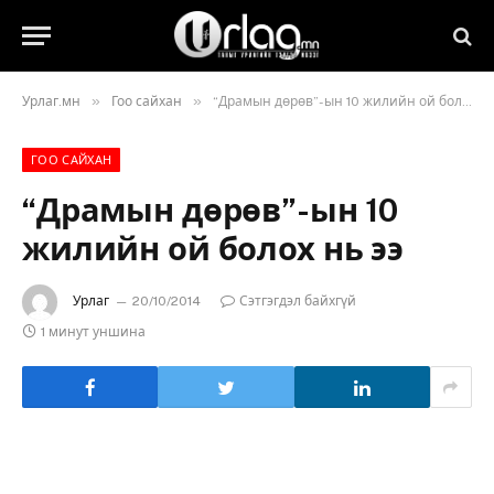
»
»
Урлаг.мн
Гоо сайхан
“Драмын дөрөв”-ын 10 жилийн ой болох нь ээ
ГОО САЙХАН
“Драмын дөрөв”-ын 10
жилийн ой болох нь ээ
Урлаг
20/10/2014
Сэтгэгдэл байхгүй
1 минут уншина