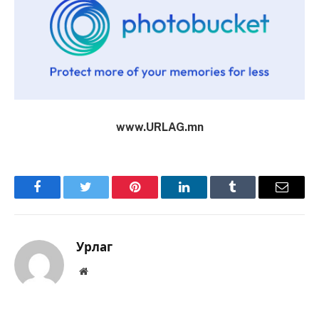
www.URLAG.mn
Facebook
Twitter
Pinterest
LinkedIn
Tumblr
Имэйл
Урлаг
Вэбсайт