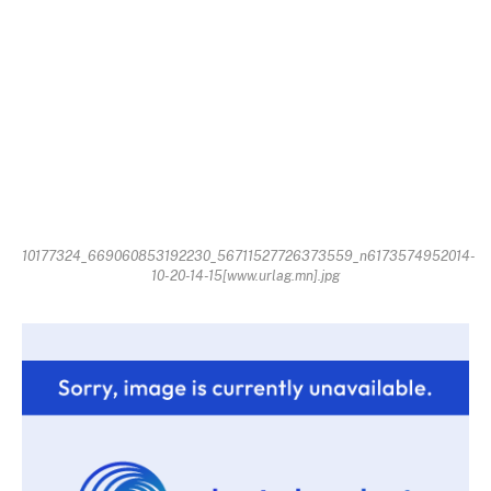
10177324_669060853192230_56711527726373559_n6173574952014-
10-20-14-15[www.urlag.mn].jpg