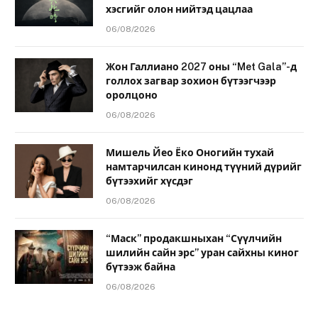
хэсгийг олон нийтэд цацлаа
06/08/2026
Жон Галлиано 2027 оны “Met Gala”-д
голлох загвар зохион бүтээгчээр
оролцоно
06/08/2026
Мишель Йео Ёко Оногийн тухай
намтарчилсан кинонд түүний дүрийг
бүтээхийг хүсдэг
06/08/2026
“Маск” продакшныхан “Сүүлчийн
шилийн сайн эрс” уран сайхны киног
бүтээж байна
06/08/2026