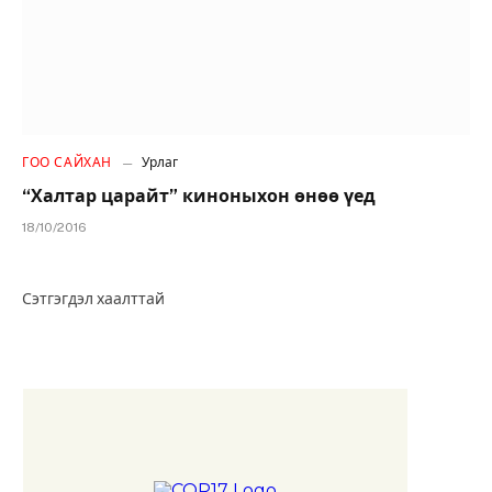
ГОО САЙХАН
Урлаг
“Халтар царайт” киноныхон өнөө үед
18/10/2016
Сэтгэгдэл хаалттай