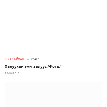
ГОО САЙХАН
Урлаг
Халуухан эмч залуус /Фото/
22/10/2016