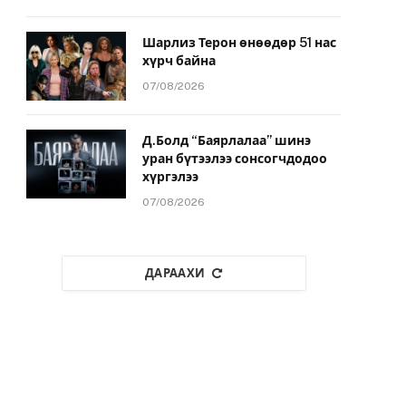
Шарлиз Терон өнөөдөр 51 нас
хүрч байна
07/08/2026
Д.Болд “Баярлалаа” шинэ
уран бүтээлээ сонсогчдодоо
хүргэлээ
07/08/2026
ДАРААХИ