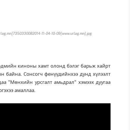
lag.mn]7350330082014-11-04-10-09[www.urlag.mn].jpg
эдмийн киноны хамт олонд бэлэг барьж хайрт
сон байна. Сонсогч фенүүдийнхээ дунд хүлээлт
даа "Мөнхийн урсгалт амьдрал" хэмээх дуугаа
ргэхээ амаллаа.