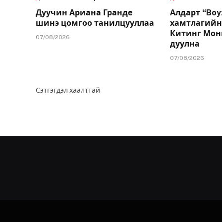
Дуучин Ариана Гранде
Алдарт “Boy
шинэ цомгоо танилцууллаа
хамтлагийн
Китинг Мон
07/08/2026
дуулна
07/08/2026
Сэтгэгдэл хаалттай