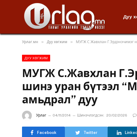
Дуу 
»
»
Урлаг.мн
Дуу хөгжим
МУГЖ С.Жавхлан Г.Эрдэнэчимэг н
ДУУ ХӨГЖИМ
МУГЖ С.Жавхлан Г.Э
шинэ уран бүтээл “
амьдрал” дуу
Урлаг
04/11/2014
Шинэчлэгдсэн:
20/02/2026
Facebook
Twitter
Linke