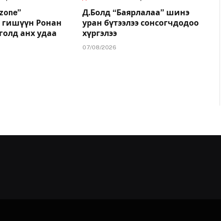
zone”
Д.Болд “Баярлалаа” шинэ
 гишүүн Ронан
уран бүтээлээ сонсогчдодоо
голд анх удаа
хүргэлээ
07/08/2026