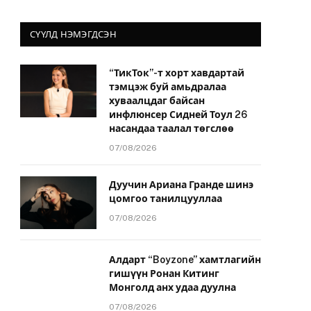
СҮҮЛД НЭМЭГДСЭН
“ТикТок”-т хорт хавдартай
тэмцэж буй амьдралаа
хуваалцдаг байсан
инфлюнсер Сидней Тоул 26
насандаа таалал төгслөө
07/08/2026
Дуучин Ариана Гранде шинэ
цомгоо танилцууллаа
07/08/2026
Алдарт “Boyzone” хамтлагийн
гишүүн Ронан Китинг
Монголд анх удаа дуулна
07/08/2026