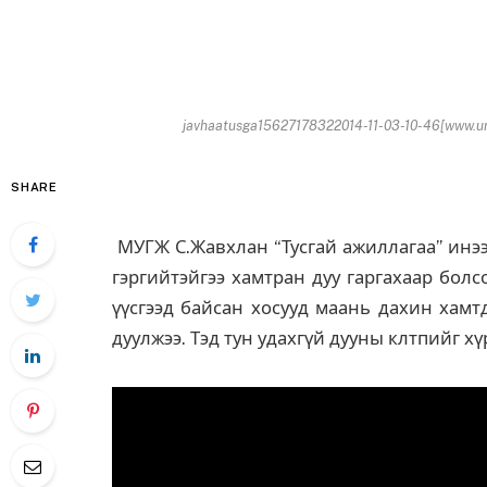
javhaatusga15627178322014-11-03-10-46[www.ur
SHARE
МУГЖ С.Жавхлан “Тусгай ажиллагаа” инэ
гэргийтэйгээ хамтран дуу гаргахаар бол
үүсгээд байсан хосууд маань дахин хамт
дуулжээ. Тэд тун удахгүй дууны клтпийг хү