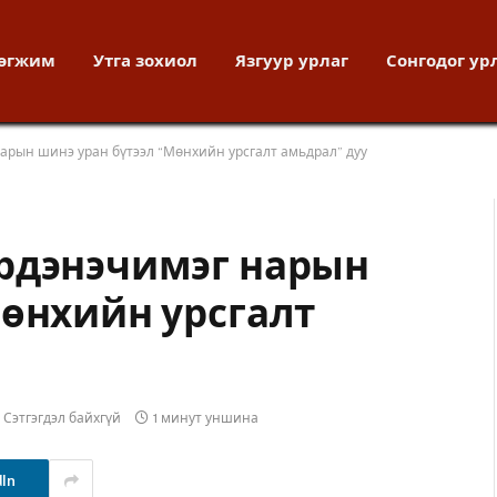
хөгжим
Утга зохиол
Язгуур урлаг
Сонгодог ур
арын шинэ уран бүтээл “Мөнхийн урсгалт амьдрал” дуу
рдэнэчимэг нарын
Мөнхийн урсгалт
Сэтгэгдэл байхгүй
1 минут уншина
dIn