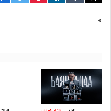
Facebook
Twitter
Pinterest
LinkedIn
Tumblr
Имэйл
Вэбса
Урлаг
ДУУ ХӨГЖИМ
Урлаг