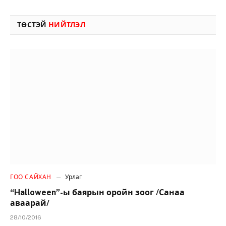
ТӨСТЭЙ
НИЙТЛЭЛ
ГОО САЙХАН
Урлаг
“Halloween”-ы баярын оройн зоог /Санаа
аваарай/
28/10/2016