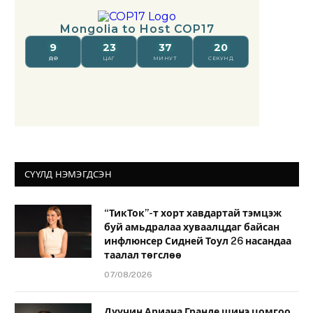
СҮҮЛД НЭМЭГДСЭН
“ТикТок”-т хорт хавдартай тэмцэж
буй амьдралаа хуваалцдаг байсан
инфлюнсер Сидней Тоул 26 насандаа
таалал төгслөө
07/08/2026
Дуучин Ариана Гранде шинэ цомгоо