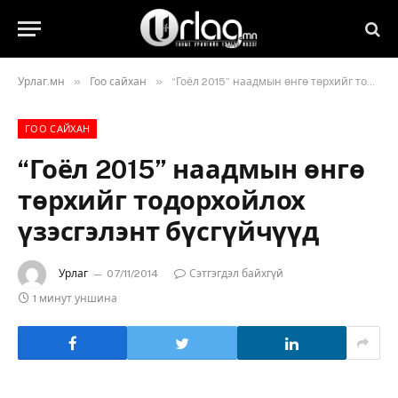
»
»
Урлаг.мн
Гоо сайхан
“Гоёл 2015” наадмын өнгө төрхийг тодорхойлох үзэсгэлэнт бүсгүйчүүд
ГОО САЙХАН
“Гоёл 2015” наадмын өнгө
төрхийг тодорхойлох
үзэсгэлэнт бүсгүйчүүд
Урлаг
07/11/2014
Сэтгэгдэл байхгүй
1 минут уншина