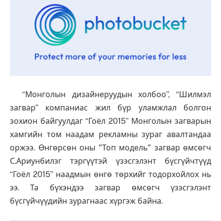
“Монголын дизайнеруудын холбоо”, “Шилмэл
загвар” компаниас жил бүр уламжлал болгон
зохион байгуулдаг “Гоёл 2015” Монголын загварын
хамгийн том наадам рекламны зураг авалтандаа
оржээ. Өнгөрсөн оны "Топ модель" загвар өмсөгч
С.Ариунбилэг тэргүүтэй үзэсгэлэнт бүсгүйчтүүд
“Гоёл 2015” наадмын өнгө төрхийг тодорхойлох нь
ээ. Та бүхэндээ загвар өмсөгч үзэсгэлэнт
бүсгүйчүүдийн зурагнаас хүргэж байна.