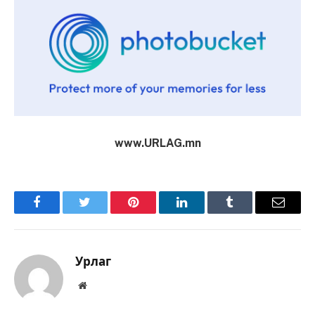
www.URLAG.mn
Facebook
Twitter
Pinterest
LinkedIn
Tumblr
Имэйл
Урлаг
Вэбсайт