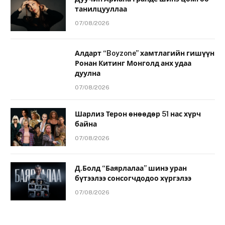
танилцууллаа
07/08/2026
Алдарт “Boyzone” хамтлагийн гишүүн
Ронан Китинг Монголд анх удаа
дуулна
07/08/2026
Шарлиз Терон өнөөдөр 51 нас хүрч
байна
07/08/2026
Д.Болд “Баярлалаа” шинэ уран
бүтээлээ сонсогчдодоо хүргэлээ
07/08/2026