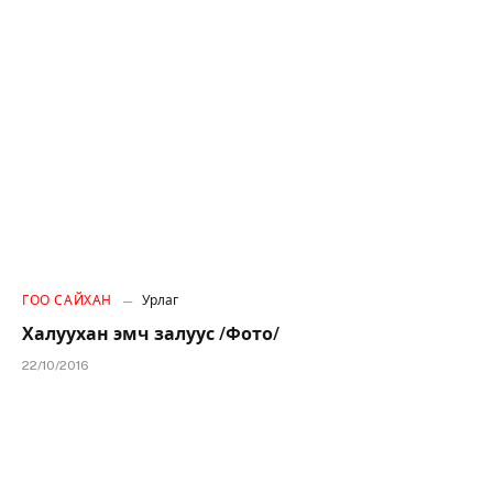
ГОО САЙХАН
Урлаг
Халуухан эмч залуус /Фото/
22/10/2016