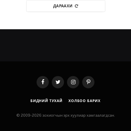
ДАРААХИ
Facebook
Twitter
Instagram
Pinterest
БИДНИЙ ТУХАЙ
ХОЛБОО БАРИХ
© 2009-2026 зохиогчын эрх хуулиар хамгаалагдсан.