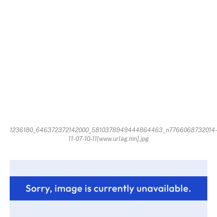
1236180_646372372142000_5810378949444864463_n7766068732014
11-07-10-11[www.urlag.mn].jpg