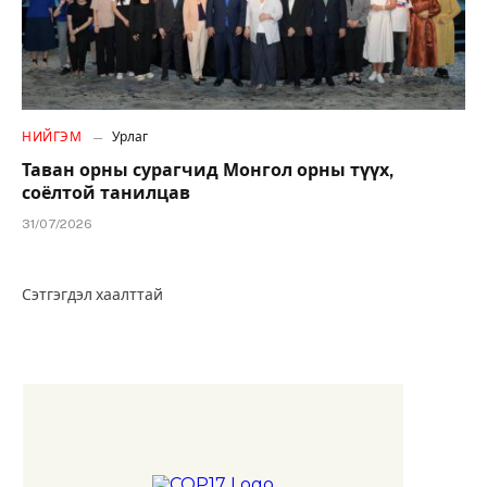
НИЙГЭМ
Урлаг
Таван орны сурагчид Монгол орны түүх,
соёлтой танилцав
31/07/2026
Сэтгэгдэл хаалттай