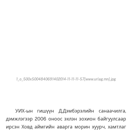
1_o_500x5004840691402014-11-11-11-57[www.urlag.mn].jpg
УИХ-ын гишүүн Д.Дэмбэрэлийн санаачилга,
дэмжлэгээр 2006 оноос эхлэн зохион байгуулсаар
ирсэн Ховд аймгийн аварга морин хуурч, хамтлаг