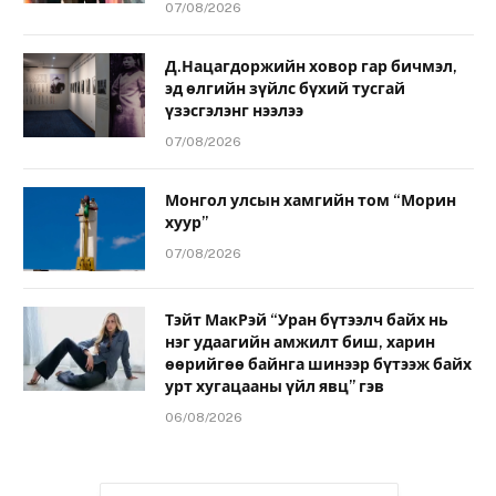
07/08/2026
Д.Нацагдоржийн ховор гар бичмэл,
эд өлгийн зүйлс бүхий тусгай
үзэсгэлэнг нээлээ
07/08/2026
Монгол улсын хамгийн том “Морин
хуур”
07/08/2026
Тэйт МакРэй “Уран бүтээлч байх нь
нэг удаагийн амжилт биш, харин
өөрийгөө байнга шинээр бүтээж байх
урт хугацааны үйл явц” гэв
06/08/2026