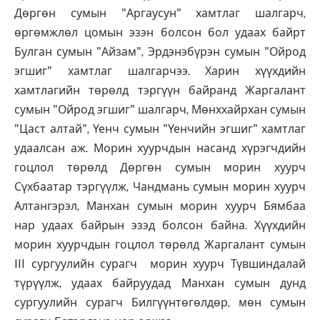
Дөргөн сумын "Аргаусун" хамтлаг шалгарч,
өргөмжлөл цомын эзэн болсон бол удаах байрт
Булган сумын "Айзам", Эрдэнэбүрэн сумын "Ойрод
эгшиг" хамтлаг шалгарчээ. Харин хүүхдийн
хамтлагийн төрөлд тэргүүн байранд Жаргалант
сумын "Ойрод эгшиг" шалгарч, Мөнххайрхан сумын
"Цаст алтай", Үенч сумын "Үенчийн эгшиг" хамтлаг
удаалсан аж. Морин хуурчдын насанд хүрэгчдийн
гоцлол төрөлд Дөргөн сумын морин хуурч
Сүхбаатар тэргүүлж, Чандмань сумын морин хуурч
Алтангэрэл, Манхан сумын морин хуурч Бямбаа
нар удаах байрын эзэд болсон байна. Хүүхдийн
морин хуурчдын гоцлол төрөлд Жаргалант сумын
III сургуулийн сурагч морин хуурч Түвшиндалай
түрүүлж, удаах байруудад Манхан сумын дунд
сургуулийн сурагч Билгүүнтөгөлдөр, мөн сумын