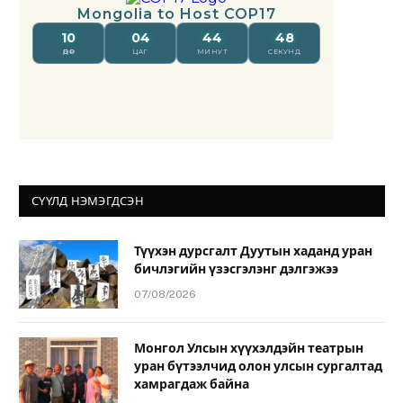
СҮҮЛД НЭМЭГДСЭН
Түүхэн дурсгалт Дуутын хаданд уран
бичлэгийн үзэсгэлэнг дэлгэжээ
07/08/2026
Монгол Улсын хүүхэлдэйн театрын
уран бүтээлчид олон улсын сургалтад
хамрагдаж байна