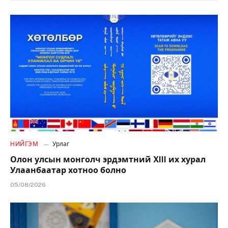
НИЙГЭМ
Урлаг
Олон улсын монголч эрдэмтний XIII их хурал
Улаанбаатар хотноо болно
05/08/2026