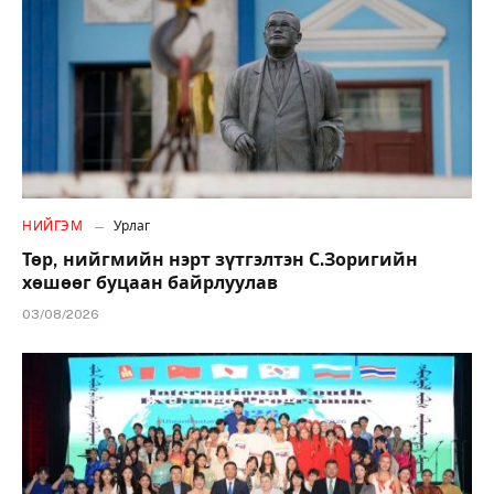
НИЙГЭМ
Урлаг
Төр, нийгмийн нэрт зүтгэлтэн С.Зоригийн
хөшөөг буцаан байрлуулав
03/08/2026