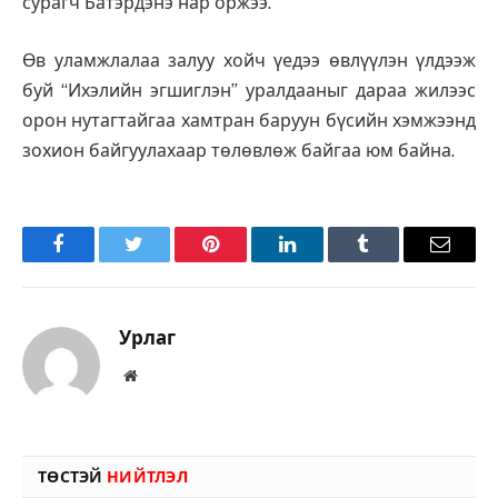
сурагч Батэрдэнэ нар оржээ.
Өв уламжлалаа залуу хойч үедээ өвлүүлэн үлдээж
буй “Ихэлийн эгшиглэн” уралдааныг дараа жилээс
орон нутагтайгаа хамтран баруун бүсийн хэмжээнд
зохион байгуулахаар төлөвлөж байгаа юм байна.
Facebook
Twitter
Pinterest
LinkedIn
Tumblr
Имэйл
Урлаг
Вэбсайт
ТӨСТЭЙ
НИЙТЛЭЛ