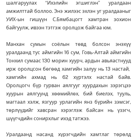
шалгаруулах “Ихэлийн эгшиглэн” уралдаан
амжилттай боллоо. Энэ жилээс эхлэн уг уралдааныг
УИХ-ын гишүүн С.Бямбацогт хамтран зохион
байгуулж, ивээн тэтгэж оролцож байгаа юм.
Манхан сумын соёлын төвд болсон энэхүү
уралдаанд тус аймгийн 16 сум, Говь-Алтай аймгийн
Тонхил сумаас 130 морин хуурч, ардын авьяастнууд
ирж оролцсон бөгөөд хамгийн залуу нь 13 настай,
хамгийн ахмад нь 62 хүртэлх настай байв.
Оролцогч бүр гурван аялгууг хуурдахын зэрэгцээ
хуурын аялгуунд хөөмийлөх, бий биелэх, тууль,
магтаал хэлж, язгуур урлагийн янз бүрийн зэмсэг,
төрлүүдийг хавсран хэрэглэж байсан нь үзэгч,
шүүгчдийн сонирхлыг ихэд татжээ.
Уралдаанд насанд хүрэгчдийн хамтлаг төрөлд