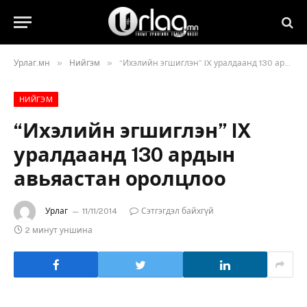
»
»
Урлаг.мн
Нийгэм
“Ихэлийн эгшиглэн” IX уралдаанд 130 ардын авьяастан оролцлоо
НИЙГЭМ
“Ихэлийн эгшиглэн” IX
уралдаанд 130 ардын
авьяастан оролцлоо
Урлаг
11/11/2014
Сэтгэгдэл байхгүй
2 минут уншина