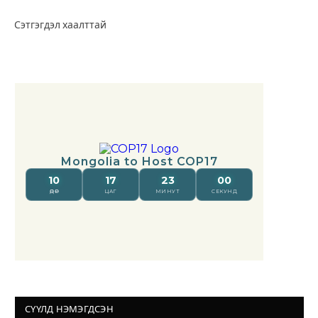
Сэтгэгдэл хаалттай
СҮҮЛД НЭМЭГДСЭН