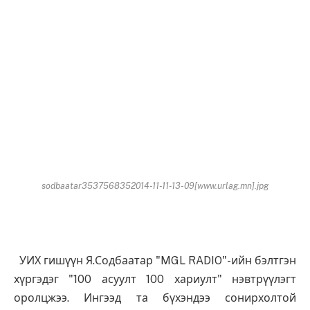
sodbaatar3537568352014-11-11-13-09[www.urlag.mn].jpg
УИХ гишүүн Я.Содбаатар "MGL RADIO"-ийн бэлтгэн
хүргэдэг "100 асуулт 100 хариулт" нэвтрүүлэгт
оролцжээ. Ингээд та бүхэндээ сонирхолтой