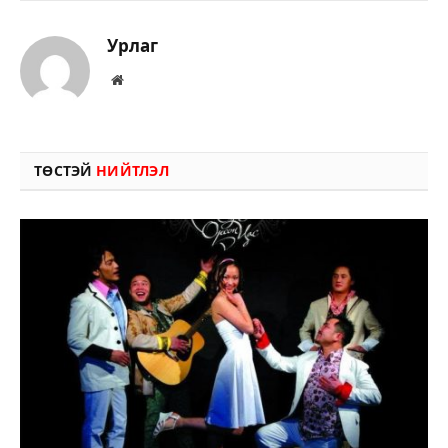
Урлаг
Вэбсайт
ТӨСТЭЙ
НИЙТЛЭЛ