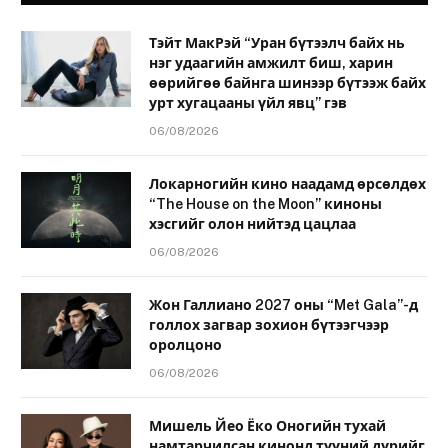
Тэйт МакРэй “Уран бүтээлч байх нь
нэг удаагийн амжилт биш, харин
өөрийгөө байнга шинээр бүтээж байх
урт хугацааны үйл явц” гэв
06/08/2026
Локарногийн кино наадамд өрсөлдөх
“The House on the Moon” киноны
хэсгийг олон нийтэд цацлаа
06/08/2026
Жон Галлиано 2027 оны “Met Gala”-д
голлох загвар зохион бүтээгчээр
оролцоно
06/08/2026
Мишель Йео Ёко Оногийн тухай
намтарчилсан кинонд түүний дүрийг