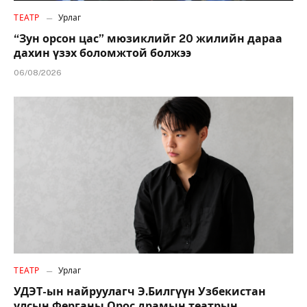
ТЕАТР
Урлаг
“Зун орсон цас” мюзиклийг 20 жилийн дараа
дахин үзэх боломжтой болжээ
06/08/2026
ТЕАТР
Урлаг
УДЭТ-ын найруулагч Э.Билгүүн Узбекистан
улсын Ферганы Орос драмын театрын