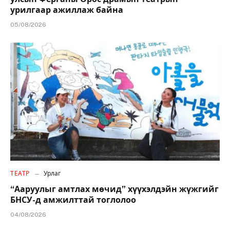
урилгаар ажиллаж байна
05/08/2026
ТЕАТР
Урлаг
“Ааруулыг амтлах мөчид” хүүхэлдэйн жүжгийг
БНСУ-д амжилттай тоглолоо
04/08/2026