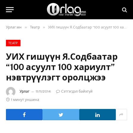
»
»
Урлаг.мн
Театр
УИХ гишүүн Я.Содбаатар “100 асуулт 100 хариулт” нэвтрүүлэгт оролцжээ
ТЕАТР
УИХ гишүүн Я.Содбаатар
“100 асуулт 100 хариулт”
нэвтрүүлэгт оролцжээ
Урлаг
11/11/2014
Сэтгэгдэл байхгүй
1 минут уншина