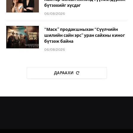
бүтээхийг хүсдэг
06/08/2026
“Маск” продакшныхан “Сүүлчийн
шилийн сайн эрс” уран сайхны киног
бүтээж байна
06/08/2026
ДАРААХИ