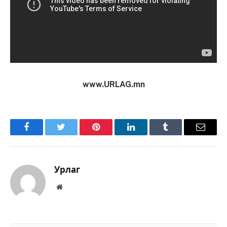
www.URLAG.mn
Facebook
Twitter
Pinterest
LinkedIn
Tumblr
Имэйл
Урлаг
Вэбсайт