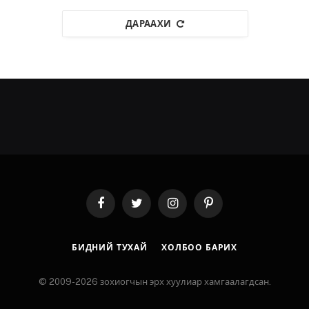
ДАРААХИ
Facebook
Twitter
Instagram
Pinterest
БИДНИЙ ТУХАЙ
ХОЛБОО БАРИХ
© 2009-2026 зохиогчын эрх хуулиар хамгаалагдсан.