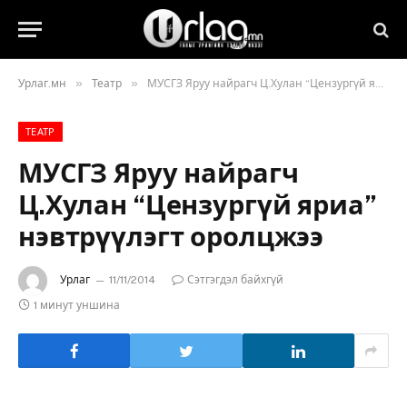
»
»
Урлаг.мн
Театр
МУСГЗ Яруу найрагч Ц.Хулан “Цензургүй яриа” нэвтрүүлэгт оролцжээ
ТЕАТР
МУСГЗ Яруу найрагч
Ц.Хулан “Цензургүй яриа”
нэвтрүүлэгт оролцжээ
Урлаг
11/11/2014
Сэтгэгдэл байхгүй
1 минут уншина