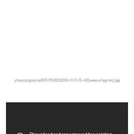
ytsenzurguiyria8357912832014-11-11-15-42[www.urlag.mn].jpg