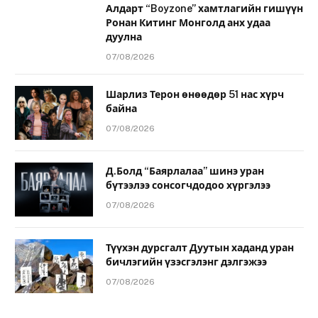
Алдарт “Boyzone” хамтлагийн гишүүн
Ронан Китинг Монголд анх удаа
дуулна
07/08/2026
Шарлиз Терон өнөөдөр 51 нас хүрч
байна
07/08/2026
Д.Болд “Баярлалаа” шинэ уран
бүтээлээ сонсогчдодоо хүргэлээ
07/08/2026
Түүхэн дурсгалт Дуутын хаданд уран
бичлэгийн үзэсгэлэнг дэлгэжээ
07/08/2026