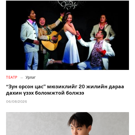
ТЕАТР
Урлаг
“Зун орсон цас” мюзиклийг 20 жилийн дараа
дахин үзэх боломжтой болжээ
06/08/2026