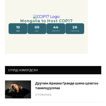
СҮҮЛД НЭМЭГДСЭН
Дуучин Ариана Гранде шинэ цомгоо
танилцууллаа
07/08/2026