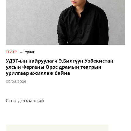
ТЕАТР
Урлаг
УДЭТ-ын найруулагч Э.Билгүүн Узбекистан
улсын Ферганы Орос драмын театрын
урилгаар ажиллаж байна
05/08/2026
Сэтгэгдэл хаалттай