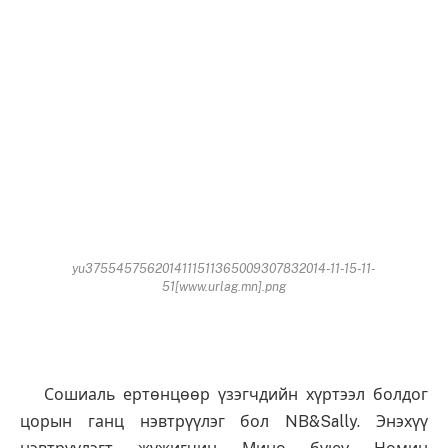
yu3755457562014111511365009307832014-11-15-11-
51[www.urlag.mn].png
Сошиаль ертөнцөөр үзэгчдийн хүртээл болдог
цорын ганц нэвтрүүлэг бол NB&Sally. Энэхүү