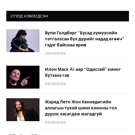
СҮҮЛД НЭМЭГДСЭН
Вупи Голдберг “Бусад хүмүүсийн
татгалзсан бүх дүрийг надад өгөөч”
гэдэг байснаа ярив
09/08/2026
Илон Маск AI-аар “Одиссей” киног
бүтээнэ гэв
09/08/2026
Жаред Лето Жон Кеннедигийн
аллагын тухай шинэ киноны гол
дүрээс хасагдаж магадгүй
09/08/2026