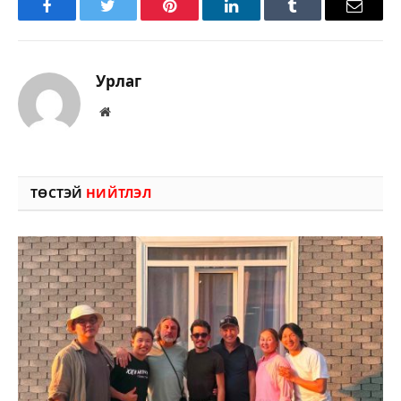
Facebook
Twitter
Pinterest
LinkedIn
Tumblr
Имэйл
Урлаг
Вэбсайт
ТӨСТЭЙ
НИЙТЛЭЛ