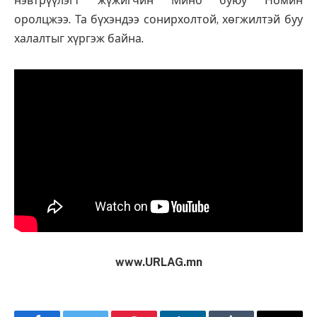
нэвтрүүлэгт жүжигчин Мино буюу Номин
оролцжээ. Та бүхэндээ сонирхолтой, хөгжилтэй буу
халалтыг хүргэж байна.
www.URLAG.mn