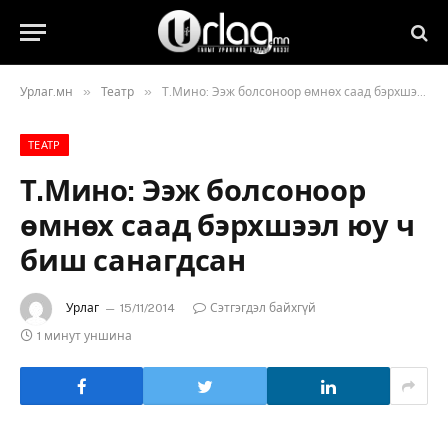
»
»
Урлаг.мн
Театр
Т.Мино: Ээж болсоноор өмнөх саад бэрхшээл юу ч биш санагдсан
ТЕАТР
Т.Мино: Ээж болсоноор
өмнөх саад бэрхшээл юу ч
биш санагдсан
Урлаг
15/11/2014
Сэтгэгдэл байхгүй
1 минут уншина