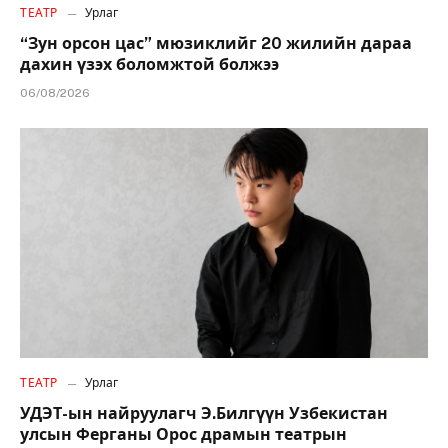
ТЕАТР
Урлаг
“Зун орсон цас” мюзиклийг 20 жилийн дараа
дахин үзэх боломжтой болжээ
06/08/2026
ТЕАТР
Урлаг
УДЭТ-ын найруулагч Э.Билгүүн Узбекистан
улсын Ферганы Орос драмын театрын