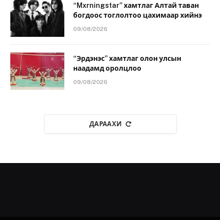
“Mxrningstar” хамтлаг Алтай таван
богдоос тоглолтоо цахимаар хийнэ
09/08/2026
“Эрдэнэс” хамтлаг олон улсын
наадамд оролцлоо
09/08/2026
ДАРААХИ