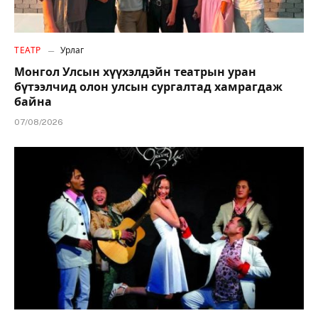
ТЕАТР
Урлаг
Монгол Улсын хүүхэлдэйн театрын уран
бүтээлчид олон улсын сургалтад хамрагдаж
байна
07/08/2026