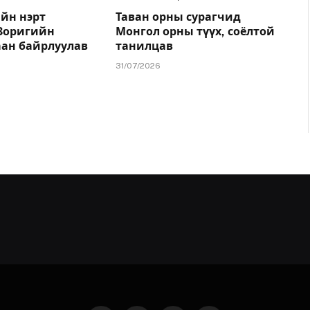
йн нэрт
Таван орны сурагчид
.Зоригийн
Монгол орны түүх, соёлтой
аан байрлуулав
танилцав
31/07/2026