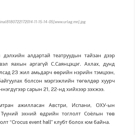
al8180722172014-11-15-14-05[www.urlag.mn].jpg
дэлхийн алдартай театруудын тайзан дээр
вэл яахын аргагүй С.Саянцэцэг. Ахлах, дунд
улсад 23 жил амьдарч өөрийн нэрийн тэмцээн,
айгуулах болсон мэргэжлийн төгөлдөр хуурч
нэгдүгээр сарын 21, 22-нд хийхээр зэхжээ.
мтран ажилласан Австри, Испани, ОХУ-ын
 Түүний эхний өдрийн тоглолт Соёлын төв
лт “Crocus event hall” клубт болох юм байна.