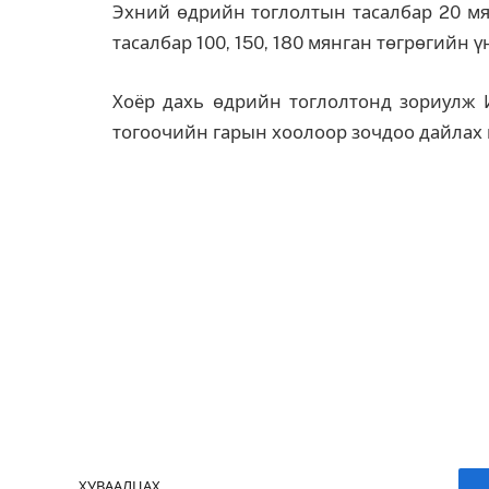
Эхний өдрийн тоглолтын тасалбар 20 мя
тасалбар 100, 150, 180 мянган төгрөгийн 
Хоёр дахь өдрийн тоглолтонд зориулж И
тогоочийн гарын хоолоор зочдоо дайлах 
ХУВААЛЦАХ.