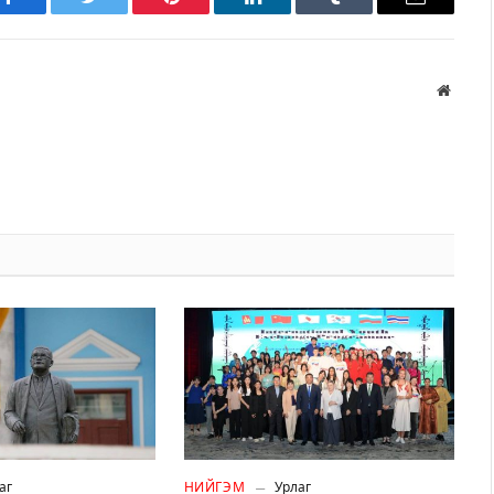
Facebook
Twitter
Pinterest
LinkedIn
Tumblr
Имэйл
Вэбса
аг
НИЙГЭМ
Урлаг