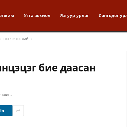
хөгжим
Утга зохиол
Язгуур урлаг
Сонгодог ур
ан тоглолтоо хийнэ
янцэцэг бие даасан
 уншина
dIn