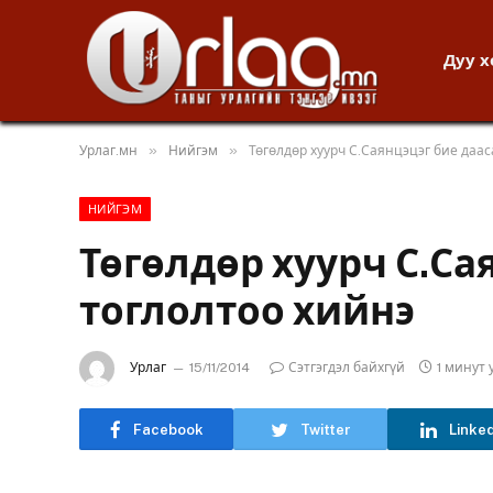
Дуу 
»
»
Урлаг.мн
Нийгэм
Төгөлдөр хуурч С.Саянцэцэг бие даас
НИЙГЭМ
Төгөлдөр хуурч С.Са
тоглолтоо хийнэ
Урлаг
15/11/2014
Сэтгэгдэл байхгүй
1 минут
Facebook
Twitter
Linke