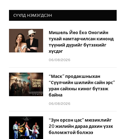
СҮҮЛД НЭМЭГДСЭН
Мишель Йео Ёко Оногийн
тухай намтарчилсан кинонд
түүний дүрийг бүтээхийг
хүсдэг
06/08/2026
“Маск” продакшныхан
“Сүүлчийн шилийн сайн эрс”
уран сайхны киног бүтээж
байна
06/08/2026
“Зун орсон цас” мюзиклийг
20 жилийн дараа дахин үзэх
боломжтой болжээ