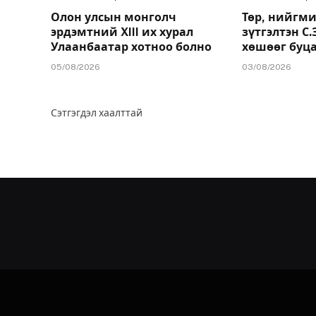
Олон улсын монголч
Төр, нийгми
эрдэмтний XIII их хурал
зүтгэлтэн С
Улаанбаатар хотноо болно
хөшөөг буц
05/08/2026
03/08/2026
Сэтгэгдэл хаалттай