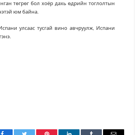
нган төгрөг бол хоёр дахь өдрийн тоглолтын
үнэтэй юм байна.
спани улсаас тусгай вино авчруулж, Испани
гэнэ.