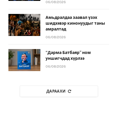
06/08/2026
Амьдралдаа заавал үзэх
шидээвэр кинонуудыг таны
амралтад
06/08/2026
“Дарма Батбаяр” ном
уншигчдад хүрлээ
06/08/2026
ДАРААХИ