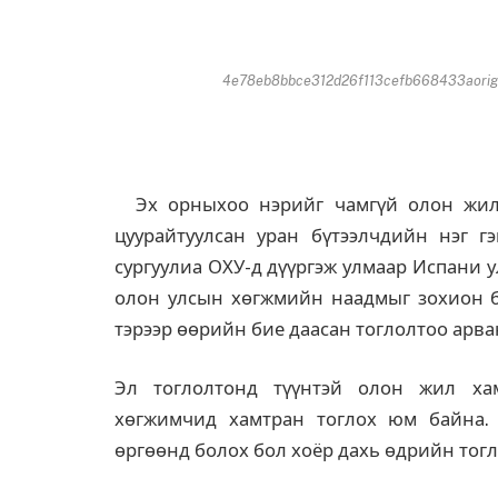
4e78eb8bbce312d26f113cefb668433aorigin
Эх орныхоо нэрийг чамгүй олон жил 
цуурайтуулсан уран бүтээлчдийн нэг гэ
сургуулиа ОХУ-д дүүргэж улмаар Испани 
олон улсын хөгжмийн наадмыг зохион б
тэрээр өөрийн бие даасан тоглолтоо арван
Эл тоглолтонд түүнтэй олон жил ха
хөгжимчид хамтран тоглох юм байна.
өргөөнд болох бол хоёр дахь өдрийн тогло