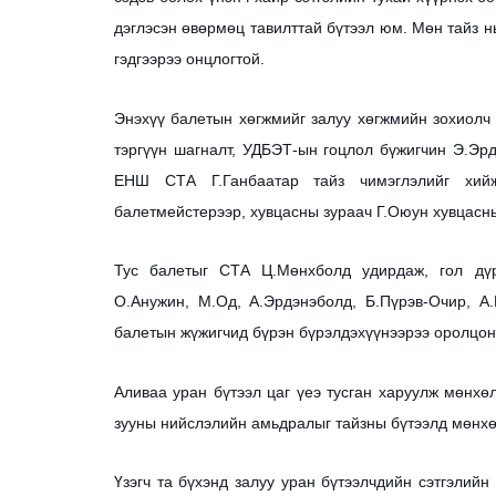
дэглэсэн өвөрмөц тавилттай бүтээл юм. Мөн тайз 
гэдгээрээ онцлогтой.
Энэхүү балетын хөгжмийг залуу хөгжмийн зохиолч 
тэргүүн шагналт, УДБЭТ-ын гоцлол бүжигчин Э.Эр
ЕНШ СТА Г.Ганбаатар тайз чимэглэлийг хий
балетмейстерээр, хувцасны зураач Г.Оюун хувцасн
Тус балетыг СТА Ц.Мөнхболд удирдаж, гол дү
О.Анужин, М.Од, А.Эрдэнэболд, Б.Пүрэв-Очир, А
балетын жүжигчид бүрэн бүрэлдэхүүнээрээ оролцон
Аливаа уран бүтээл цаг үеэ тусган харуулж мөнхө
зууны нийслэлийн амьдралыг тайзны бүтээлд мөнхөл
Үзэгч та бүхэнд залуу уран бүтээлчдийн сэтгэлийн 