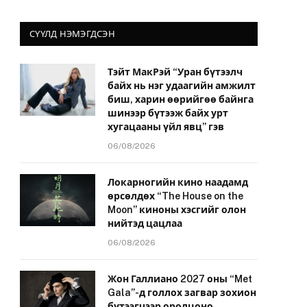
СҮҮЛД НЭМЭГДСЭН
Тэйт МакРэй “Уран бүтээлч
байх нь нэг удаагийн амжилт
биш, харин өөрийгөө байнга
шинээр бүтээж байх урт
хугацааны үйл явц” гэв
06/08/2026
Локарногийн кино наадамд
өрсөлдөх “The House on the
Moon” киноны хэсгийг олон
нийтэд цацлаа
06/08/2026
Жон Галлиано 2027 оны “Met
Gala”-д голлох загвар зохион
бүтээгчээр оролцоно