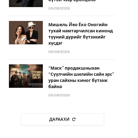
06/08/2026
Мишель Йео Ёко Оногийн
тухай намтарчилсан кинонд
түүний дүрийг бүтээхийг
хүсдэг
06/08/2026
“Маск” продакшныхан
“Сүүлчийн шилийн сайн эрс”
уран сайхны киног бүтээж
байна
06/08/2026
ДАРААХИ