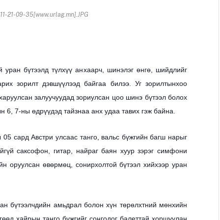
1-21-09-35[www.urlag.mn].JPG
 уран бүтээлд түлхүү анхаарч, шинэлэг өнгө, шийдлийг
арих зорилт дэвшүүлээд байгаа билээ. Уг зорилт
ынхоо
 харуулсан залуучуудад зориулсан цоо шинэ бүтээл болох
ын 6, 7-ны өдрүүдэд тайзнаа анх удаа тавих гэж байна.
ы 05 сард Австри улсаас танго, вальс бүжгийн багш нарыг
йгүй саксофон, гитар, найраг баян хуур зэрэг симфони
йн оруулсан өвөрмөц, сонирхолтой бүтээл хийхээр уран
ран бүтээлчдийн амьдрал болон хүн төрөлхтний мөнхийн
өгөөд хайрын танго бүжгийг сонгодог балеттай хоршуулан