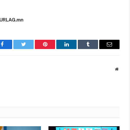
URLAG.mn
Facebook
Twitter
Pinterest
LinkedIn
Tumblr
Имэйл
Вэбса