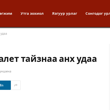
хөгжим
Утга зохиол
Язгуур урлаг
Сонгодог ур
 удаа
балет тайзнаа анх удаа
 уншина
dIn