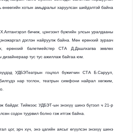
нь өнөөгийн хотын амьдралыг харуулсан шийдэлтэй байна
Х.Алтангэрэл бичиж, цэнгээнт бүжгийн улсын уралдааны
дэнэжаргал дэглэн найруулж байна. Мөн ерөнхий зураач
ж, ерөнхий балетмейстер СТА Д.Дашлхагва зөвлөх
ы дизайнераар тус тус ажиллаж байгаа юм.
рүүдэд УДБЭТеатрын гоцлол бүжигчин СТА Б.Саруул,
.Билгүдэ нар тоглон, театрын симфони найрал хөгжим,
о.
лж байдаг. Тиймээс УДБЭТ-ын энэхүү шинэ бүтээл ч 21-р
сөн содон туурвил болно гэж итгэж байна.
гал цог, эрч хүч, энэ цагийн аясыг өгүүлсэн энэхүү шинэ