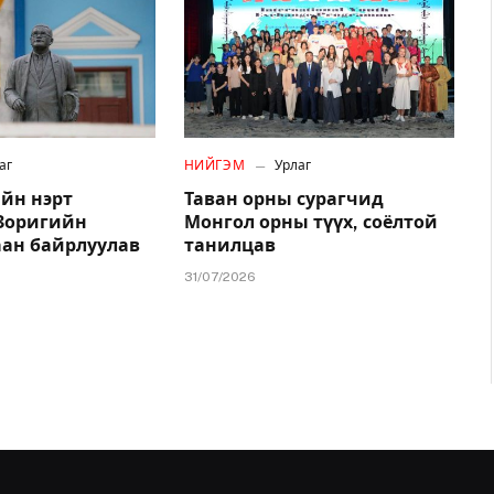
аг
НИЙГЭМ
Урлаг
йн нэрт
Таван орны сурагчид
.Зоригийн
Монгол орны түүх, соёлтой
аан байрлуулав
танилцав
31/07/2026