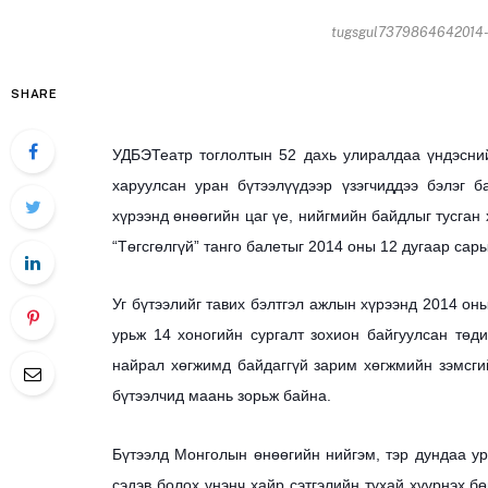
tugsgul7379864642014-1
SHARE
УДБЭТеатр тоглолтын 52 дахь улиралдаа үндэсний
харуулсан уран бүтээлүүдээр үзэгчиддээ бэлэг б
хүрээнд өнөөгийн цаг үе, нийгмийн байдлыг тусган
“Төгсгөлгүй” танго балетыг 2014 оны 12 дугаар сар
Уг бүтээлийг тавих бэлтгэл ажлын хүрээнд 2014 он
урьж 14 хоногийн сургалт зохион байгуулсан төди
найрал хөгжимд байдаггүй зарим хөгжмийн зэмсги
бүтээлчид маань зорьж байна.
Бүтээлд Монголын өнөөгийн нийгэм, тэр дундаа у
сэдэв болох үнэнч хайр сэтгэлийн тухай хүүрнэх б