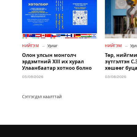
НИЙГЭМ
Урлаг
НИЙГЭМ
Урл
Олон улсын монголч
Төр, нийгми
эрдэмтний XIII их хурал
зүтгэлтэн С
Улаанбаатар хотноо болно
хөшөөг буц
05/08/2026
03/08/2026
Сэтгэгдэл хаалттай