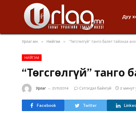
Дуу 
»
»
Урлаг.мн
Нийгэм
“Төгсгөлгүй” танго балет тайзнаа анх
НИЙГЭМ
“Төгсгөлгүй” танго 
Урлаг
21/11/2014
Сэтгэгдэл байхгүй
2 минут
Facebook
Twitter
Linke