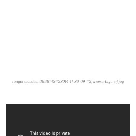
tengerssesdesh3886149432014-11-26-09-43[www.urlag.mn].jpg