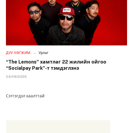
ДУУ ХӨГЖИМ
Урлаг
“The Lemons” хамтлаг 22 жилийн ойгоо
“Socialpay Park”-т тэмдэглэнэ
04/08/2026
Сэтгэгдэл хаалттай