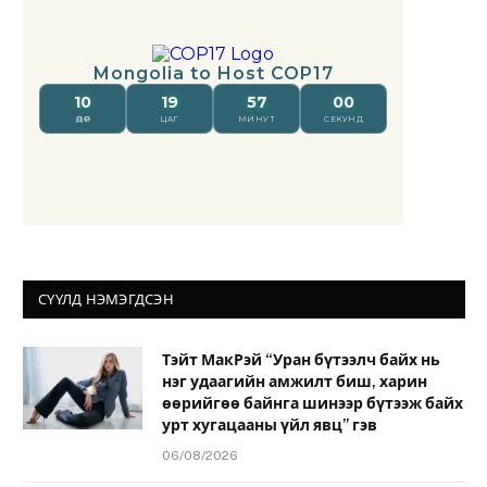
СҮҮЛД НЭМЭГДСЭН
Тэйт МакРэй “Уран бүтээлч байх нь
нэг удаагийн амжилт биш, харин
өөрийгөө байнга шинээр бүтээж байх
урт хугацааны үйл явц” гэв
06/08/2026