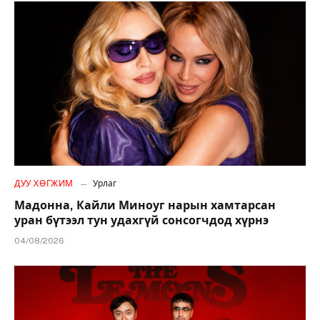
ДУУ ХӨГЖИМ
Урлаг
Мадонна, Кайли Миноуг нарын хамтарсан
уран бүтээл тун удахгүй сонсогчдод хүрнэ
04/08/2026