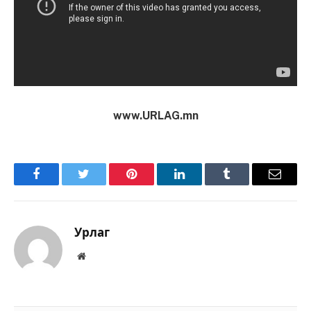
www.URLAG.mn
Facebook
Twitter
Pinterest
LinkedIn
Tumblr
Имэйл
Урлаг
Вэбсайт