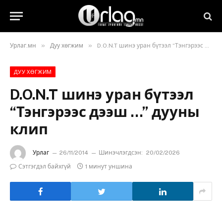
»
»
Урлаг.мн
Дуу хөгжим
D.O.N.T шинэ уран бүтээл “Тэнгэрээс дээш …” дууны клип
ДУУ ХӨГЖИМ
D.O.N.T шинэ уран бүтээл
“Тэнгэрээс дээш …” дууны
клип
Урлаг
26/11/2014
Шинэчлэгдсэн:
20/02/2026
Сэтгэгдэл байхгүй
1 минут уншина