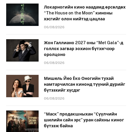
Локарногийн кино наадамд өрсөлдөх
“The House on the Moon” киноны
хэсгийг олон нийтэд цацлаа
06/08/2026
Жон Галлиано 2027 оны “Met Gala”-д
голлох загвар зохион бүтээгчээр
оролцоно
06/08/2026
Мишель Йео Ёко Оногийн тухай
намтарчилсан кинонд түүний дүрийг
бүтээхийг хүсдэг
06/08/2026
“Маск” продакшныхан “Сүүлчийн
шилийн сайн эрс” уран сайхны киног
бүтээж байна