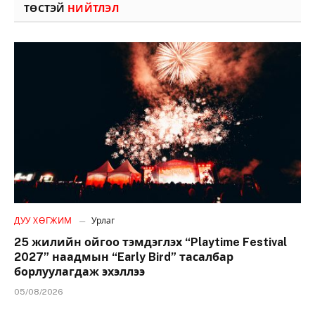
ТӨСТЭЙ
НИЙТЛЭЛ
ДУУ ХӨГЖИМ
Урлаг
25 жилийн ойгоо тэмдэглэх “Playtime Festival
2027” наадмын “Early Bird” тасалбар
борлуулагдаж эхэллээ
05/08/2026