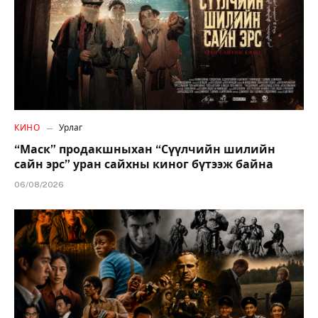
КИНО
Урлаг
“Маск” продакшныхан “Сүүлчийн шилийн
сайн эрс” уран сайхны киног бүтээж байна
06/08/2026