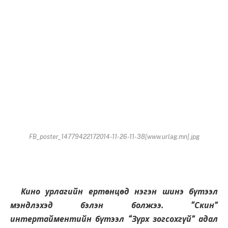
FB_poster_14779422172014-11-26-11-38[www.urlag.mn].jpg
Кино урлагийн ертөнцөд нэгэн шинэ бүтээл
мэндлэхэд бэлэн болжээ. “Скин”
интертайментийн бүтээл “Зүрх зогсохгүй” адал