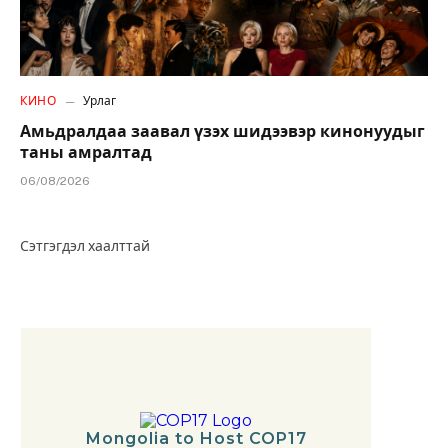
КИНО
Урлаг
Амьдралдаа заавал үзэх шидээвэр кинонуудыг
таны амралтад
06/08/2026
Сэтгэгдэл хаалттай