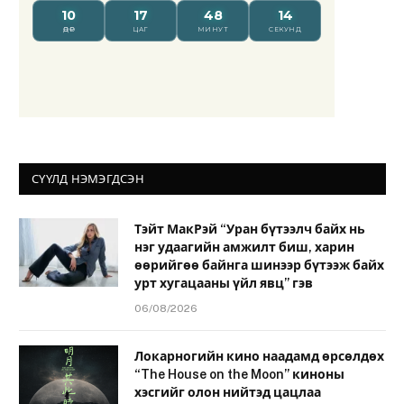
СҮҮЛД НЭМЭГДСЭН
Тэйт МакРэй “Уран бүтээлч байх нь
нэг удаагийн амжилт биш, харин
өөрийгөө байнга шинээр бүтээж байх
урт хугацааны үйл явц” гэв
06/08/2026
Локарногийн кино наадамд өрсөлдөх
“The House on the Moon” киноны
хэсгийг олон нийтэд цацлаа