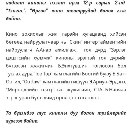
явдалт киноны нээлт ирэх 12-р сарын 2-нд
“Тэнгис”, “Өргөө” кино театруудад болох гэж
байна.
Кино зохиолыг жил гарэйн хугацаанд хийсэн
бөгөөд найруулагчаар нь “Скин” интертайментийн
найруулагч А.Анар ажиллаж, гол дүрд “Зэрлэг
цэцэгсийн хүлэмж” киноны эрэгтэй гол дүрийг
бүтээсэн жүжигчин Б.Энхтүвшин тоглосон бол
туслах дүрд “Ice top” хамтлагийн Боогий буюу Б.Бат-
Оргил, “Outlaw” хамтлагийн гишүүн Э.Ариун-Эрдэнэ,
“Мөрөөдлийн театр”-ын жүжигчин, СТА Б.Навчаа
зэрэг уран бүтээлчид оролцон тогложээ.
Та бүхэндээ тус киноны дуу болон трэйлерийг
хүргэж байна.