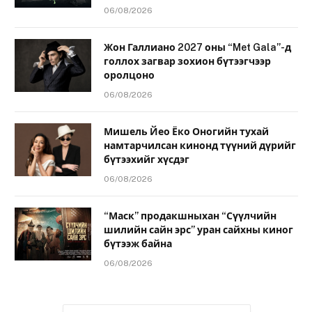
06/08/2026
Жон Галлиано 2027 оны “Met Gala”-д
голлох загвар зохион бүтээгчээр
оролцоно
06/08/2026
Мишель Йео Ёко Оногийн тухай
намтарчилсан кинонд түүний дүрийг
бүтээхийг хүсдэг
06/08/2026
“Маск” продакшныхан “Сүүлчийн
шилийн сайн эрс” уран сайхны киног
бүтээж байна
06/08/2026