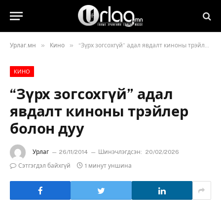
»
»
Урлаг.мн
Кино
“Зүрх зогсохгүй” адал явдалт киноны трэйлер болон дуу
КИНО
“Зүрх зогсохгүй” адал
явдалт киноны трэйлер
болон дуу
Урлаг
26/11/2014
Шинэчлэгдсэн:
20/02/2026
Сэтгэгдэл байхгүй
1 минут уншина