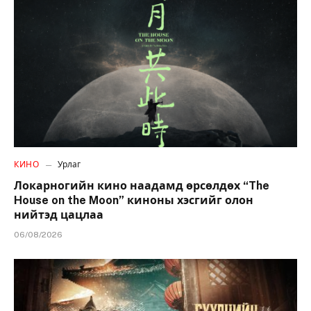
КИНО
Урлаг
Локарногийн кино наадамд өрсөлдөх “The
House on the Moon” киноны хэсгийг олон
нийтэд цацлаа
06/08/2026