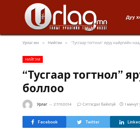
Дуу 
»
»
Урлаг.мн
Нийгэм
“Тусгаар тогтнол” яруу найргийн на
НИЙГЭМ
“Тусгаар тогтнол” я
боллоо
Урлаг
27/11/2014
Сэтгэгдэл байхгүй
1 минут
Facebook
Twitter
Linke