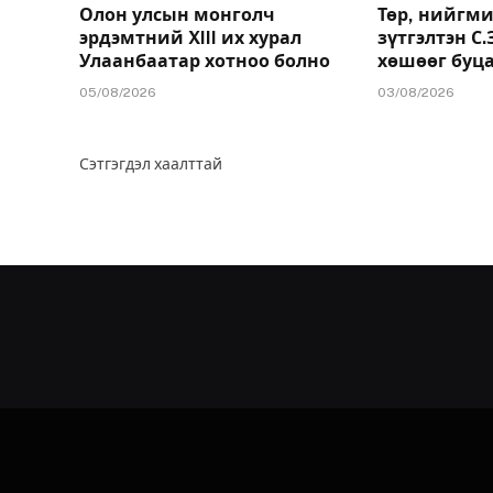
Олон улсын монголч
Төр, нийгми
эрдэмтний XIII их хурал
зүтгэлтэн С
Улаанбаатар хотноо болно
хөшөөг буц
05/08/2026
03/08/2026
Сэтгэгдэл хаалттай