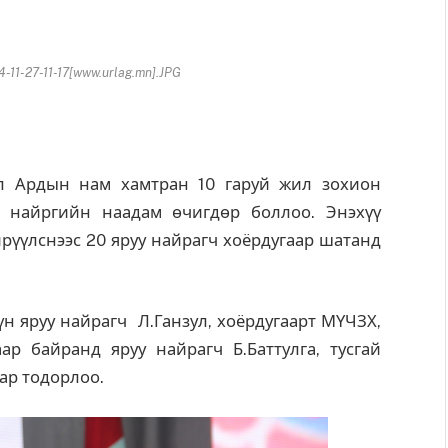
11-27-11-17[www.urlag.mn].JPG
 Ардын нам хамтран 10 гаруй жил зохион
уу найргийн наадам өчигдөр боллоо. Энэхүү
ирүүлснээс 20 яруу найрагч хоёрдугаар шатанд
н яруу найрагч Л.Ганзул, хоёрдугаарт МҮЧЗХ,
ар байранд яруу найрагч Б.Баттулга, тусгай
нар тодорлоо.