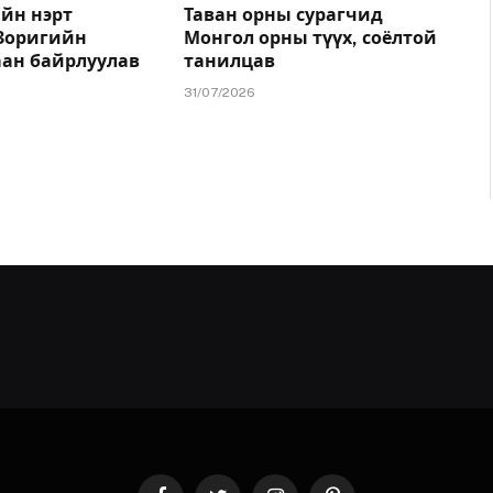
йн нэрт
Таван орны сурагчид
.Зоригийн
Монгол орны түүх, соёлтой
аан байрлуулав
танилцав
31/07/2026