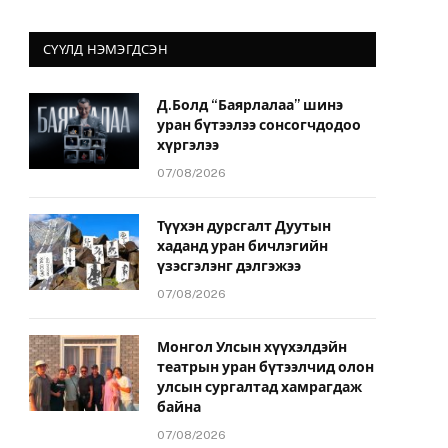
СҮҮЛД НЭМЭГДСЭН
Д.Болд “Баярлалаа” шинэ
уран бүтээлээ сонсогчдодоо
хүргэлээ
07/08/2026
Түүхэн дурсгалт Дуутын
хаданд уран бичлэгийн
үзэсгэлэнг дэлгэжээ
07/08/2026
Монгол Улсын хүүхэлдэйн
театрын уран бүтээлчид олон
улсын сургалтад хамрагдаж
байна
07/08/2026