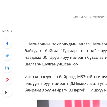
IMG_04775587691132014-
SHARE
Монголын зохиолчдын эвлэл, Монгол
байгуулж байгаа “Тусгаар тогтнол” яр
наадамд 60 гаруй яруу найрагч бүтээлээ 
шалгарч шүлгээ уншсан юм.
Ингээд нэгдүгээр байранд МЗЭ-ийн гишүү
гишүүн яруу найрагч Д.Нямлхагва, гутга
байранд яруу найрагч В.Нэргүй, Г.Ишхүү 