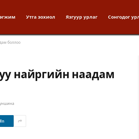
хөгжим
Утга зохиол
Язгуур урлаг
Сонгодог ур
адам боллоо
руу найргийн наадам
 уншина
dIn