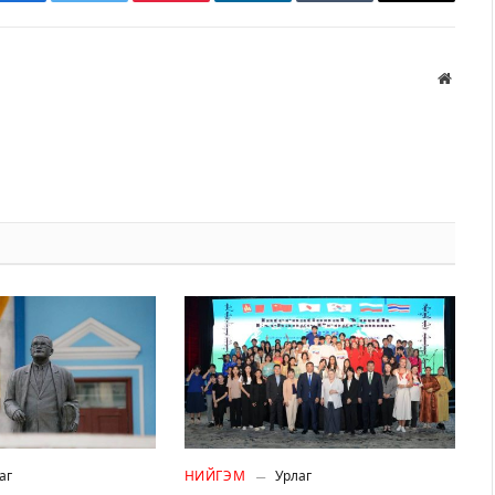
Facebook
Twitter
Pinterest
LinkedIn
Tumblr
Имэйл
Вэбса
аг
НИЙГЭМ
Урлаг