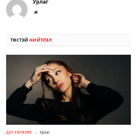
Урлаг
Вэбсайт
ТӨСТЭЙ
НИЙТЛЭЛ
ДУУ ХӨГЖИМ
Урлаг