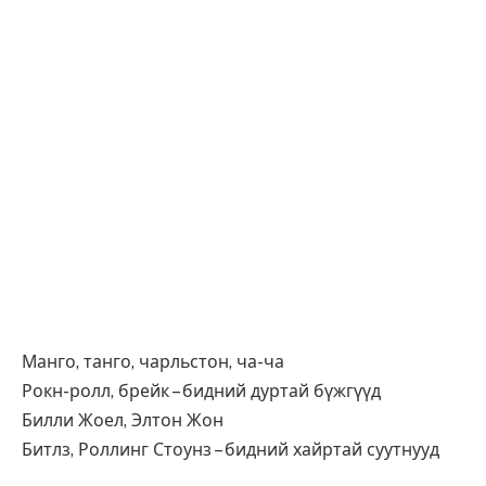
Манго, танго, чарльстон, ча-ча
Рокн-ролл, брейк – бидний дуртай бүжгүүд
Билли Жоел, Элтон Жон
Битлз, Роллинг Стоунз – бидний хайртай суутнууд