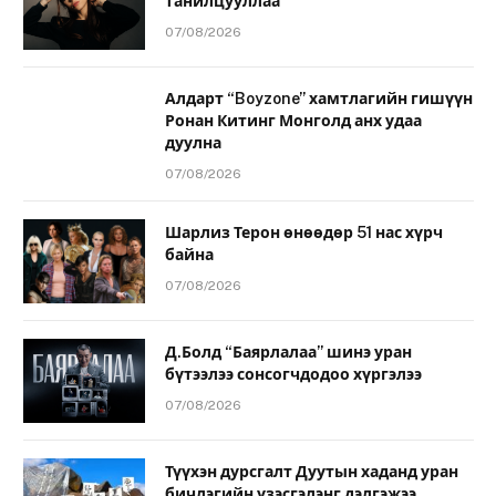
танилцууллаа
07/08/2026
Алдарт “Boyzone” хамтлагийн гишүүн
Ронан Китинг Монголд анх удаа
дуулна
07/08/2026
Шарлиз Терон өнөөдөр 51 нас хүрч
байна
07/08/2026
Д.Болд “Баярлалаа” шинэ уран
бүтээлээ сонсогчдодоо хүргэлээ
07/08/2026
Түүхэн дурсгалт Дуутын хаданд уран
бичлэгийн үзэсгэлэнг дэлгэжээ