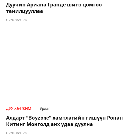
Дуучин Ариана Гранде шинэ цомгоо
танилцууллаа
07/08/2026
ДУУ ХӨГЖИМ
Урлаг
Алдарт “Boyzone” хамтлагийн гишүүн Ронан
Китинг Монголд анх удаа дуулна
07/08/2026