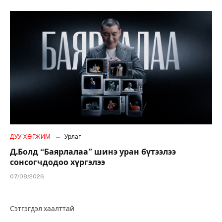
ДУУ ХӨГЖИМ
Урлаг
Д.Болд “Баярлалаа” шинэ уран бүтээлээ
сонсогчдодоо хүргэлээ
07/08/2026
Сэтгэгдэл хаалттай