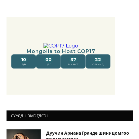
СҮҮЛД НЭМЭГДСЭН
Дуучин Ариана Гранде шинэ цомгоо