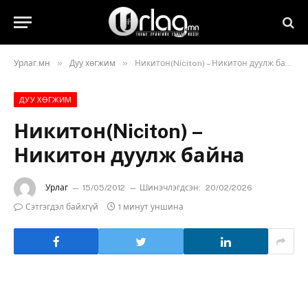
»
»
Урлаг.мн
Дуу хөгжим
Никитон(Niciton) – Никитон дуулж байна
ДУУ ХӨГЖИМ
Никитон(Niciton) –
Никитон дуулж байна
Урлаг
15/05/2012
Шинэчлэгдсэн:
20/02/2026
Сэтгэгдэл байхгүй
1 минут уншина