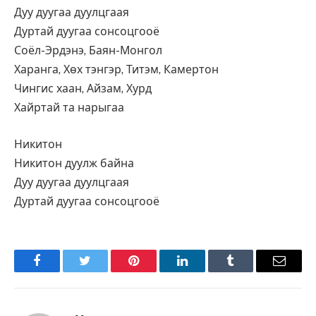
Дуу дуугаа дуулцгаая
Дуртай дуугаа сонсоцгооё
Соёл-Эрдэнэ, Баян-Монгол
Харанга, Хөх тэнгэр, Титэм, Камертон
Чингис хаан, Айзам, Хурд
Хайртай та нарыгаа
Никитон
Никитон дуулж байна
Дуу дуугаа дуулцгаая
Дуртай дуугаа сонсоцгооё
Facebook
Twitter
Pinterest
LinkedIn
Tumblr
Имэйл