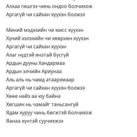
Алхаа гишгээ чинь ондоо болчихож
Аргагүй чи сайхан хүүхэн болжээ
Миний мэдэхийн чи мисс хүүхэн
Хүний хэлэхийн чи хөөрхөн хүүхэн
Аргагүй чи сайхан хүүхэн
Алаг нүдтэй янзтай бүсгүй
Ардын дууны Хандармаа
Ардын элчийн Ариунаа
Аль аль нь чамд атаархмаар
Аргагүй чи сайхан хүүхэн болжээ
Хөөе найз аа юу байна
Хөгшин нь чамайг таньсангүй
Ядам хуруу чинь бөгжтэй болчихож
Яанаа хүнтэй суучихжээ