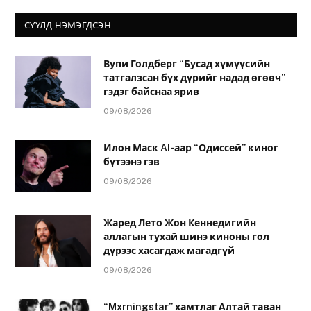
СҮҮЛД НЭМЭГДСЭН
Вупи Голдберг “Бусад хүмүүсийн
татгалзсан бүх дүрийг надад өгөөч”
гэдэг байснаа ярив
09/08/2026
Илон Маск AI-аар “Одиссей” киног
бүтээнэ гэв
09/08/2026
Жаред Лето Жон Кеннедигийн
аллагын тухай шинэ киноны гол
дүрээс хасагдаж магадгүй
09/08/2026
“Mxrningstar” хамтлаг Алтай таван