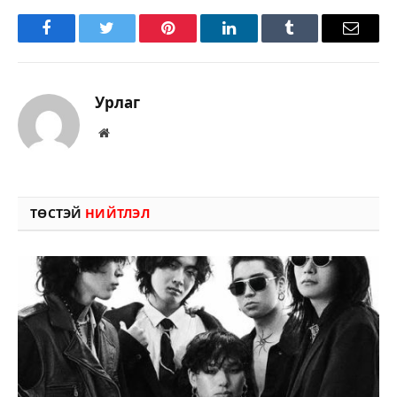
Facebook
Twitter
Pinterest
LinkedIn
Tumblr
Имэйл
Урлаг
Вэбсайт
ТӨСТЭЙ
НИЙТЛЭЛ