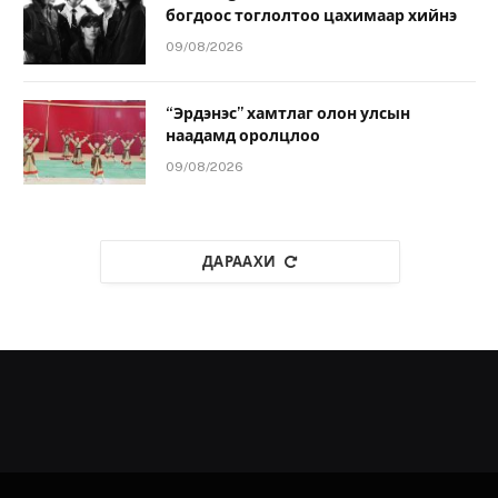
богдоос тоглолтоо цахимаар хийнэ
09/08/2026
“Эрдэнэс” хамтлаг олон улсын
наадамд оролцлоо
09/08/2026
ДАРААХИ