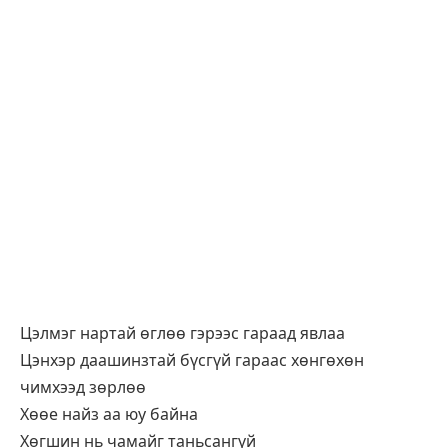
Цэлмэг нартай өглөө гэрээс гараад явлаа
Цэнхэр даашинзтай бүсгүй гараас хөнгөхөн
чимхээд зөрлөө
Хөөе найз аа юу байна
Хөгшин нь чамайг таньсангүй