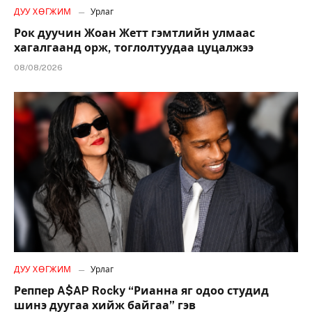
ДУУ ХӨГЖИМ
Урлаг
Рок дуучин Жоан Жетт гэмтлийн улмаас
хагалгаанд орж, тоглолтуудаа цуцалжээ
08/08/2026
ДУУ ХӨГЖИМ
Урлаг
Реппер A$AP Rocky “Рианна яг одоо студид
шинэ дуугаа хийж байгаа” гэв