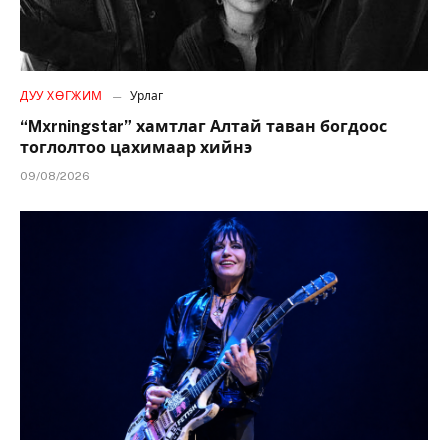
ДУУ ХӨГЖИМ
Урлаг
“Mxrningstar” хамтлаг Алтай таван богдоос
тоглолтоо цахимаар хийнэ
09/08/2026