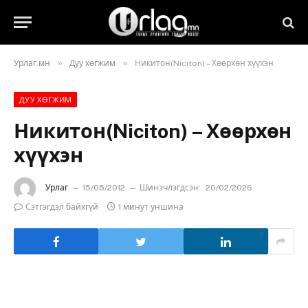
»
»
Урлаг.мн
Дуу хөгжим
Никитон(Niciton) – Хөөрхөн хүүхэн
ДУУ ХӨГЖИМ
Никитон(Niciton) – Хөөрхөн
хүүхэн
Урлаг
15/05/2012
Шинэчлэгдсэн:
20/02/2026
Сэтгэгдэл байхгүй
1 минут уншина