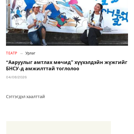
ТЕАТР
Урлаг
“Ааруулыг амтлах мөчид” хүүхэлдэйн жүжгийг
БНСУ-д амжилттай тоглолоо
04/08/2026
Сэтгэгдэл хаалттай