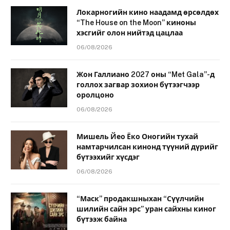
Локарногийн кино наадамд өрсөлдөх
“The House on the Moon” киноны
хэсгийг олон нийтэд цацлаа
06/08/2026
Жон Галлиано 2027 оны “Met Gala”-д
голлох загвар зохион бүтээгчээр
оролцоно
06/08/2026
Мишель Йео Ёко Оногийн тухай
намтарчилсан кинонд түүний дүрийг
бүтээхийг хүсдэг
06/08/2026
“Маск” продакшныхан “Сүүлчийн
шилийн сайн эрс” уран сайхны киног
бүтээж байна