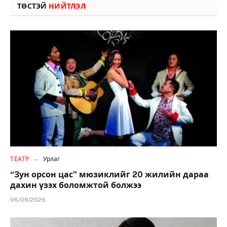
ТӨСТЭЙ
НИЙТЛЭЛ
ТЕАТР
Урлаг
“Зун орсон цас” мюзиклийг 20 жилийн дараа
дахин үзэх боломжтой болжээ
06/08/2026