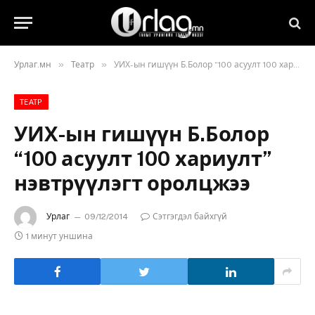
»
»
Урлаг.мн
Театр
УИХ-ын гишүүн Б.Болор “100 асуулт 100 хариулт” нэвтрүүлэгт оролцжээ
ТЕАТР
УИХ-ын гишүүн Б.Болор
“100 асуулт 100 хариулт”
нэвтрүүлэгт оролцжээ
Урлаг
09/12/2014
Сэтгэгдэл байхгүй
1 минут уншина