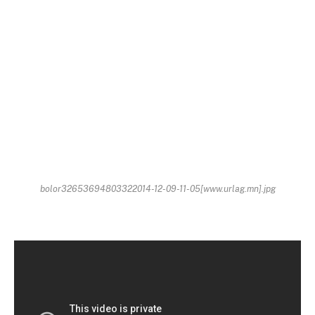
bolor32653694803322014-12-09-11-05[www.urlag.mn].jpg