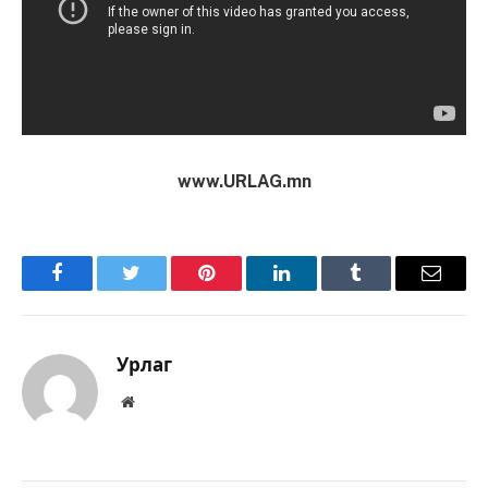
www.URLAG.mn
Facebook
Twitter
Pinterest
LinkedIn
Tumblr
Имэйл
Урлаг
Вэбсайт