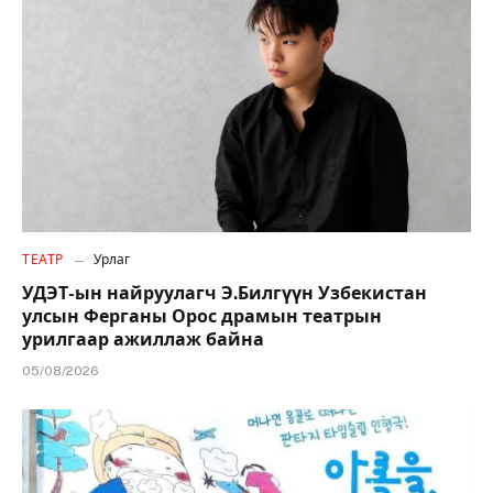
ТЕАТР
Урлаг
УДЭТ-ын найруулагч Э.Билгүүн Узбекистан
улсын Ферганы Орос драмын театрын
урилгаар ажиллаж байна
05/08/2026