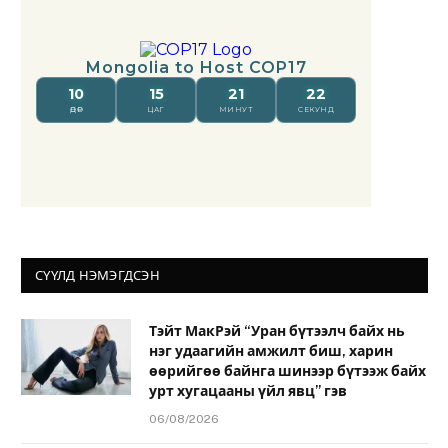
СҮҮЛД НЭМЭГДСЭН
Тэйт МакРэй “Уран бүтээлч байх нь
нэг удаагийн амжилт биш, харин
өөрийгөө байнга шинээр бүтээж байх
урт хугацааны үйл явц” гэв
06/08/2026