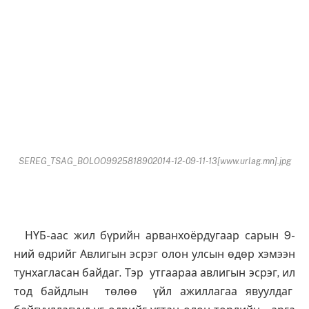
SEREG_TSAG_BOLOO9925818902014-12-09-11-13[www.urlag.mn].jpg
НҮБ-аас жил бүрийн арванхоёрдугаар сарын 9-
ний өдрийг Авлигын эсрэг олон улсын өдөр хэмээн
тунхагласан байдаг. Тэр утгаараа авлигын эсрэг, ил
тод байдлын төлөө үйл ажиллагаа явуулдаг