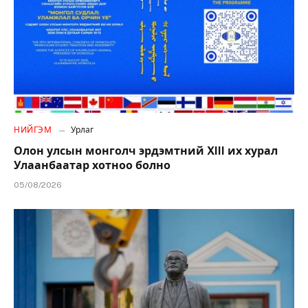
НИЙГЭМ
Урлаг
Олон улсын монголч эрдэмтний XIII их хурал
Улаанбаатар хотноо болно
05/08/2026