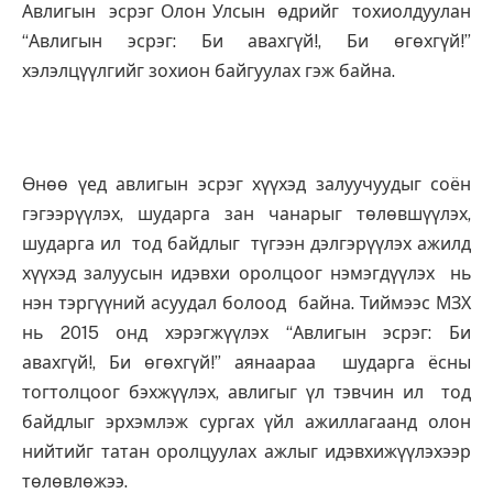
Авлигын эсрэг Олон Улсын өдрийг тохиолдуулан
“Авлигын эсрэг: Би авахгүй!, Би өгөхгүй!”
хэлэлцүүлгийг зохион байгуулах гэж байна.
Өнөө үед авлигын эсрэг хүүхэд залуучуудыг соён
гэгээрүүлэх, шударга зан чанарыг төлөвшүүлэх,
шударга ил тод байдлыг түгээн дэлгэрүүлэх ажилд
хүүхэд залуусын идэвхи оролцоог нэмэгдүүлэх нь
нэн тэргүүний асуудал болоод байна. Тиймээс МЗХ
нь 2015 онд хэрэгжүүлэх “Авлигын эсрэг: Би
авахгүй!, Би өгөхгүй!” аянаараа шударга ёсны
тогтолцоог бэхжүүлэх, авлигыг үл тэвчин ил тод
байдлыг эрхэмлэж сургах үйл ажиллагаанд олон
нийтийг татан оролцуулах ажлыг идэвхижүүлэхээр
төлөвлөжээ.