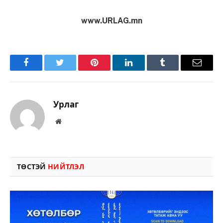
www.URLAG.mn
Facebook
Twitter
Pinterest
LinkedIn
Tumblr
Имэйл
Урлаг
Вэбсайт
ТӨСТЭЙ
НИЙТЛЭЛ