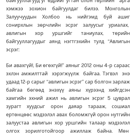
байгууллагууд уг өдрийг угтан олон төрлийн арга
хэмжээ зохион байгуулдаг билээ. Монголын
Залуучуудын Холбоо нь нийгэмд буй ашиг
сонирхлын зөрчлийн эсрэг залуусыг уриалах,
авлигын хор уршгийг таниулах, төрийн
байгууллагуудыг аянд нэгтгэхийн тулд “Авлигын
эсрэг:
Би авахгүй!, Би өгөхгүй!” аяныг 2012 оны 4-р сараас
эхлэн амжилттай хэрэгжүүлж байгаа. Тэгвэл энэ
удаад 12-р сарыг “авлигын эсрэг” сар болгон зарлаж
байгаа бөгөөд энэхүү аяны хүрээнд хийгдсэн
хамгийн эхний ажил нь авлигын эсрэг 5 цуврал
зурагт хуудсыг орон даяар тарааж, сошиал
ертөнцөөс мэдээлэл авах боломжгүй орон нутгийн
залуустаа авлигын хор уршгийн талаар мэдээлэл
олгох зорилготойгоор ажиллаж байна. Мөн