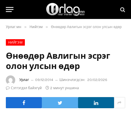
»
»
Урлаг.мн
Нийгэм
Өнөөдөр Авлигын эсрэг олон улсын өдөр
НИЙГЭМ
Өнөөдөр Авлигын эсрэг
олон улсын өдөр
Урлаг
09/12/2014
Шинэчлэгдсэн:
20/02/2026
Сэтгэгдэл байхгүй
2 минут уншина