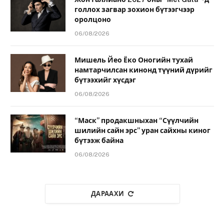
голлох загвар зохион бүтээгчээр
оролцоно
06/08/2026
Мишель Йео Ёко Оногийн тухай
намтарчилсан кинонд түүний дүрийг
бүтээхийг хүсдэг
06/08/2026
“Маск” продакшныхан “Сүүлчийн
шилийн сайн эрс” уран сайхны киног
бүтээж байна
06/08/2026
ДАРААХИ