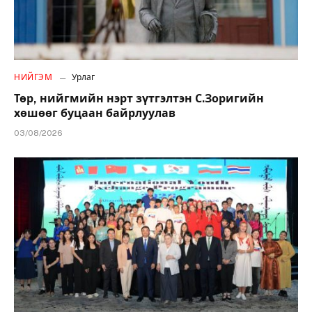
НИЙГЭМ
Урлаг
Төр, нийгмийн нэрт зүтгэлтэн С.Зоригийн
хөшөөг буцаан байрлуулав
03/08/2026