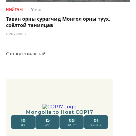
НИЙГЭМ
Урлаг
Таван орны сурагчид Монгол орны түүх,
соёлтой танилцав
31/07/2026
Сэтгэгдэл хаалттай