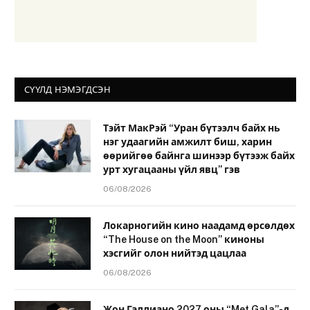
СҮҮЛД НЭМЭГДСЭН
Тэйт МакРэй “Уран бүтээлч байх нь
нэг удаагийн амжилт биш, харин
өөрийгөө байнга шинээр бүтээж байх
урт хугацааны үйл явц” гэв
06/08/2026
Локарногийн кино наадамд өрсөлдөх
“The House on the Moon” киноны
хэсгийг олон нийтэд цацлаа
06/08/2026
Жон Галлиано 2027 оны “Met Gala”-д