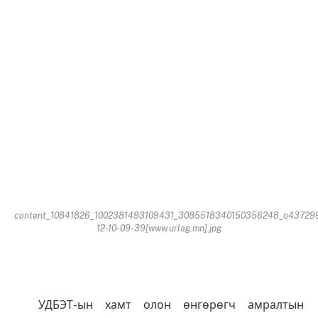
content_10841826_1002381493109431_3085518340150356248_o43729
12-10-09-39[www.urlag.mn].jpg
УДБЭТ-ын хамт олон өнгөрөгч амралтын