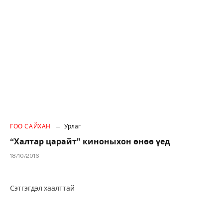
ГОО САЙХАН
Урлаг
“Халтар царайт” киноныхон өнөө үед
18/10/2016
Сэтгэгдэл хаалттай