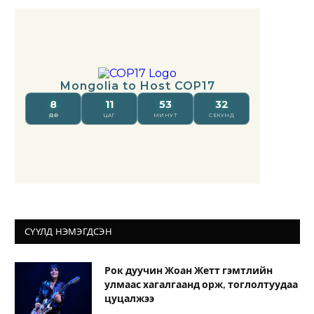
СҮҮЛД НЭМЭГДСЭН
Рок дуучин Жоан Жетт гэмтлийн
улмаас хагалгаанд орж, тоглолтуудаа
цуцалжээ