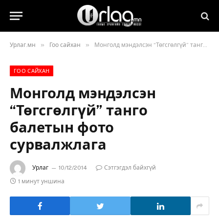
»
»
Урлаг.мн
Гоо сайхан
Монголд мэндэлсэн “Төгсгөлгүй” танго балетын фото сурвалжлага
ГОО САЙХАН
Монголд мэндэлсэн
“Төгсгөлгүй” танго
балетын фото
сурвалжлага
Урлаг
10/12/2014
Сэтгэгдэл байхгүй
1 минут уншина