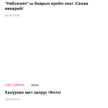
“Halloween”-ы баярын оройн зоог /Санаа
аваарай/
28/10/2016
ГОО САЙХАН
Урлаг
Халуухан эмч залуус /Фото/
22/10/2016