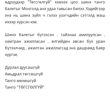
өдрүүдээр "Төгсгөлгүй" хэмээх цоо шинэ танго
балетыг Монголд анх удаа тавьсан билээ. Хэдийгээр
энэ нь шинэ зүйл ч гэлээ үзэгчдийн сэтгэлд маш
ихээр хүрсэн юм.
Шинэ балетыг бүтээсэн , тайзнаа амилуулсан ,
хамтран ажилласан , өлгийдөн авсан бүх уран
бүтээлчид , ажилтан ажиллагсад энэ дашрамд баяр
хүргэе.
Дурлал дуусашгүй
Амьдрал төгсөшгүй
Танго мөхөшгүй
Танго "ТӨГСГӨЛГҮЙ"