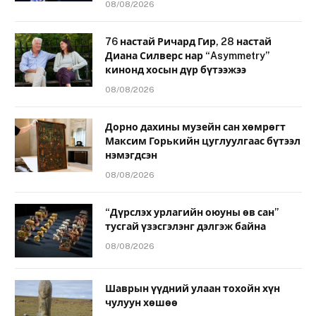
08/08/2026
76 настай Ричард Гир, 28 настай
Диана Силверс нар “Asymmetry”
кинонд хосын дүр бүтээжээ
08/08/2026
Дорно дахины музейн сан хөмрөгт
Максим Горькийн цуглуулгаас бүтээл
нэмэгдсэн
08/08/2026
“Дүрслэх урлагийн оюуны өв сан”
тусгай үзэсгэлэнг дэлгэж байна
08/08/2026
Шаврын үүдний улаан тохойн хүн
чулуун хөшөө