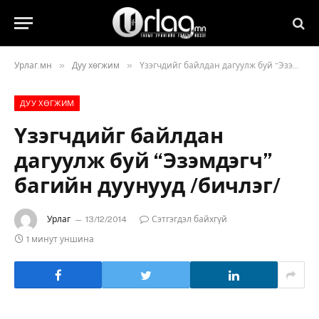
»
»
Урлаг.мн
Дуу хөгжим
Үзэгчдийг байлдан дагуулж буй “Эзэмдэгч” багийн дуунууд /бичлэг/
ДУУ ХӨГЖИМ
Үзэгчдийг байлдан
дагуулж буй “Эзэмдэгч”
багийн дуунууд /бичлэг/
Урлаг
13/12/2014
Сэтгэгдэл байхгүй
1 минут уншина