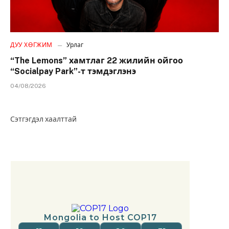
ДУУ ХӨГЖИМ
Урлаг
“The Lemons” хамтлаг 22 жилийн ойгоо
“Socialpay Park”-т тэмдэглэнэ
04/08/2026
Сэтгэгдэл хаалттай