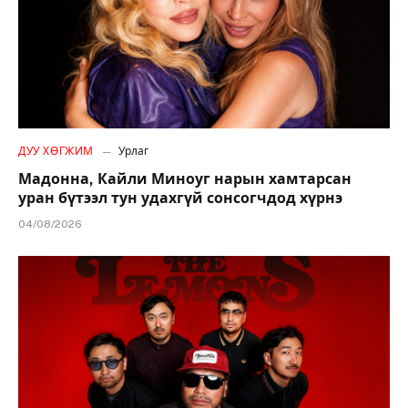
ДУУ ХӨГЖИМ
Урлаг
Мадонна, Кайли Миноуг нарын хамтарсан
уран бүтээл тун удахгүй сонсогчдод хүрнэ
04/08/2026