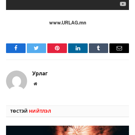
www.URLAG.mn
Facebook
Twitter
Pinterest
LinkedIn
Tumblr
Имэйл
Урлаг
Вэбсайт
ТӨСТЭЙ
НИЙТЛЭЛ