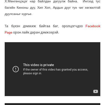
Х.Мөнгөнцэцэг нар
байлдан дагуулж байна.
Ингээд тус
багийн Киноны дуу, Хип Хоп, Ардын дууг тун чиг хөгжилтэй
дуулсаныг хүргье.
Та бүхэн дэмжиж байгаа баг, оролцогчдоо
Facebook
Page
орон лайк даран дэмжээрэй.