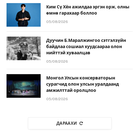
Ким Сү Хён ажилдаа эргэн орж, олны
өмнө гарахаар боллоо
05/08/2026
Дуучин Б.Маралжингоо сэтгэлзүйн
байдлаа сошиал хуудсаараа олон
нийттэй хуваалцав
05/08/2026
Монгол Улсын консерваторын
сурагчид олон улсын уралдаанд
амжилттай оролцлоо
05/08/2026
ДАРААХИ