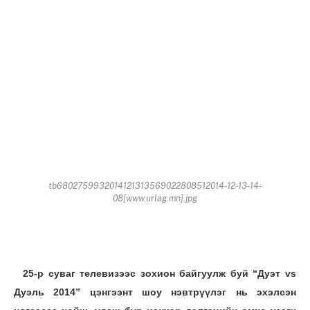
tb6802759932014121313569022808512014-12-13-14-
08[www.urlag.mn].jpg
25-р суваг телевизээс зохион байгуулж буй “Дуэт vs
Дуэль 2014” цэнгээнт шоу нэвтрүүлэг нь эхэлсэн