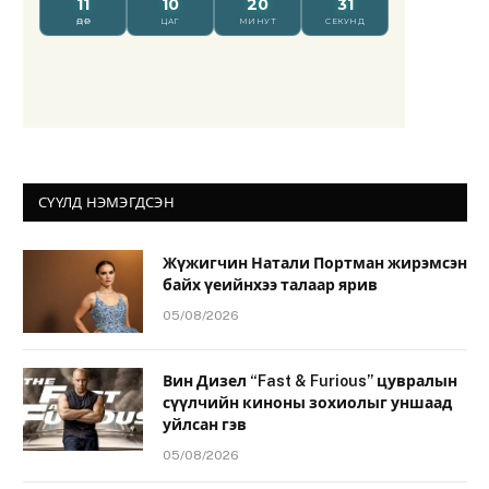
СҮҮЛД НЭМЭГДСЭН
Жүжигчин Натали Портман жирэмсэн
байх үеийнхээ талаар ярив
05/08/2026
Вин Дизел “Fast & Furious” цувралын
сүүлчийн киноны зохиолыг уншаад
уйлсан гэв
05/08/2026