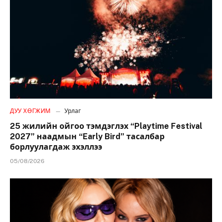
ДУУ ХӨГЖИМ
Урлаг
25 жилийн ойгоо тэмдэглэх “Playtime Festival
2027” наадмын “Early Bird” тасалбар
борлуулагдаж эхэллээ
05/08/2026