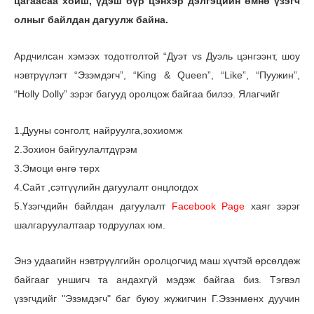
цагаасаа хойш, үдэш бүр цэнхэр дэлгэцийн өмнө үзэгч
олныг байлдан дагуулж байна.
Ардчилсан хэмээх тодотголтой “Дуэт vs Дуэль цэнгээнт, шоу
нэвтрүүлэгт “Эзэмдэгч”, “King & Queen”, “Like”, “Пуужин”,
“Holly Dolly” зэрэг багууд оролцож байгаа билээ. Ялагчийг
1.Дууны сонголт, найруулга,зохиомж
2.Зохион байгуулалтдүрэм
3.Эмоци өнгө төрх
4.Сайт ,сэтгүүлийн дагуулалт онцлогдох
5.Үзэгчдийн байлдан дагуулалт
Facebook Page
хаяг зэрэг
шалгаруулалтаар тодруулах юм.
Энэ удаагийн нэвтрүүлгийн оролцогчид маш хүчтэй өрсөлдөж
байгааг уншигч та андахгүй мэдэж байгаа биз. Тэгвэл
үзэгчдийг
"Эзэмдэгч" баг буюу жүжигчин Г.Эзэнмөнх дуучин