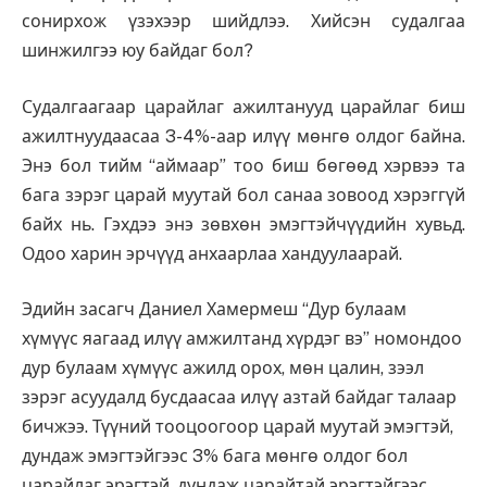
сонирхож үзэхээр шийдлээ. Хийсэн судалгаа
шинжилгээ юу байдаг бол?
Судалгаагаар царайлаг ажилтанууд царайлаг биш
ажилтнуудаасаа 3-4%-аар илүү мөнгө олдог байна.
Энэ бол тийм “аймаар” тоо биш бөгөөд хэрвээ та
бага зэрэг царай муутай бол санаа зовоод хэрэггүй
байх нь. Гэхдээ энэ зөвхөн эмэгтэйчүүдийн хувьд.
Одоо харин эрчүүд анхаарлаа хандуулаарай.
Эдийн засагч Даниел Хамермеш “Дур булаам
хүмүүс яагаад илүү амжилтанд хүрдэг вэ” номондоо
дур булаам хүмүүс ажилд орох, мөн цалин, зээл
зэрэг асуудалд бусдаасаа илүү азтай байдаг талаар
бичжээ. Түүний тооцоогоор царай муутай эмэгтэй,
дундаж эмэгтэйгээс 3% бага мөнгө олдог бол
царайлаг эрэгтэй, дундаж царайтай эрэгтэйгээс