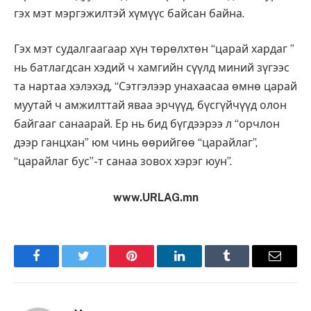
гэх мэт мэргэжилтэй хүмүүс байсан байна.
Гэх мэт судалгаагаар хүн төрөлхтөн “царай хардаг ”
нь батлагдсан хэдий ч хамгийн сүүлд миний зүгээс
та нартаа хэлэхэд, “Сэтгэлээр унахаасаа өмнө царай
муутай ч амжилттай яваа эрчүүд, бүсгүйчүүд олон
байгааг санаарай. Ер нь бид бүгдээрээ л “орчлон
дээр ганцхан” юм чинь өөрийгөө “царайлаг”,
“царайлаг бус”-т санаа зовох хэрэг юун”.
www.URLAG.mn
Facebook
Twitter
Pinterest
LinkedIn
Tumblr
Имэйл