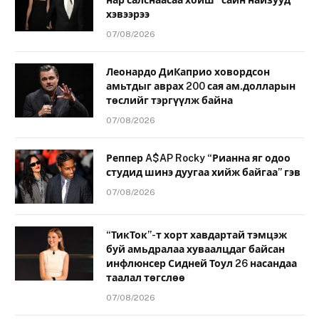
нар салснаасаа хойш “сайн найзууд”
хэвээрээ
07/08/2026
Леонардо ДиКаприо ховордсон
амьтдыг аврах 200 сая ам.долларын
төслийг тэргүүлж байна
07/08/2026
Реппер A$AP Rocky “Рианна яг одоо
студид шинэ дуугаа хийж байгаа” гэв
07/08/2026
“ТикТок”-т хорт хавдартай тэмцэж
буй амьдралаа хуваалцдаг байсан
инфлюнсер Сидней Тоул 26 насандаа
таалал төгслөө
07/08/2026