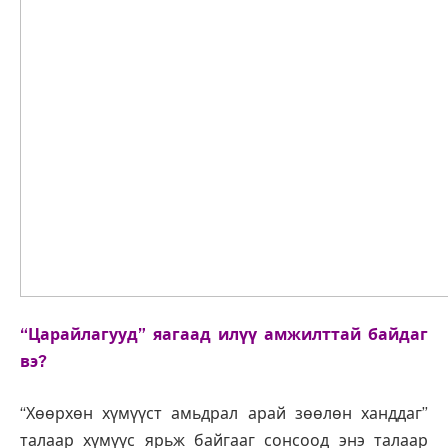
“Царайлагууд” яагаад илүү амжилттай байдаг
вэ?
“Хөөрхөн хүмүүст амьдрал арай зөөлөн ханддаг”
талаар хүмүүс ярьж байгааг сонсоод энэ талаар