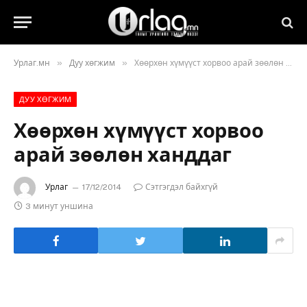
»
»
Урлаг.мн
Дуу хөгжим
Хөөрхөн хүмүүст хорвоо арай зөөлөн ханддаг
ДУУ ХӨГЖИМ
Хөөрхөн хүмүүст хорвоо
арай зөөлөн ханддаг
Урлаг
17/12/2014
Сэтгэгдэл байхгүй
3 минут уншина