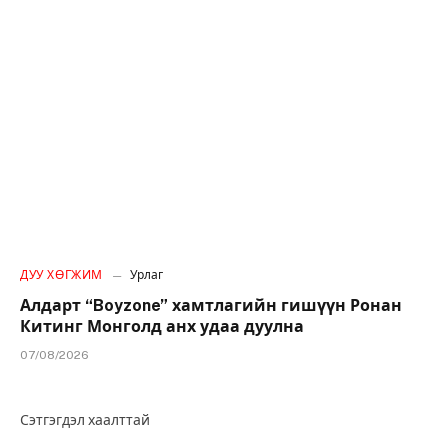
ДУУ ХӨГЖИМ
Урлаг
Алдарт “Boyzone” хамтлагийн гишүүн Ронан
Китинг Монголд анх удаа дуулна
07/08/2026
Сэтгэгдэл хаалттай