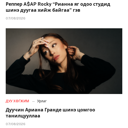
Реппер A$AP Rocky “Рианна яг одоо студид
шинэ дуугаа хийж байгаа” гэв
07/08/2026
ДУУ ХӨГЖИМ
Урлаг
Дуучин Ариана Гранде шинэ цомгоо
танилцууллаа
07/08/2026