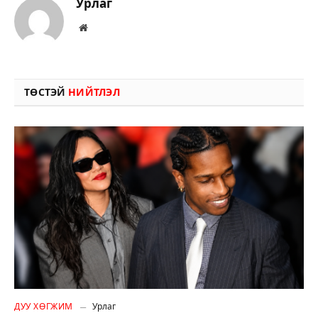
Урлаг
Вэбсайт
ТӨСТЭЙ
НИЙТЛЭЛ
ДУУ ХӨГЖИМ
Урлаг