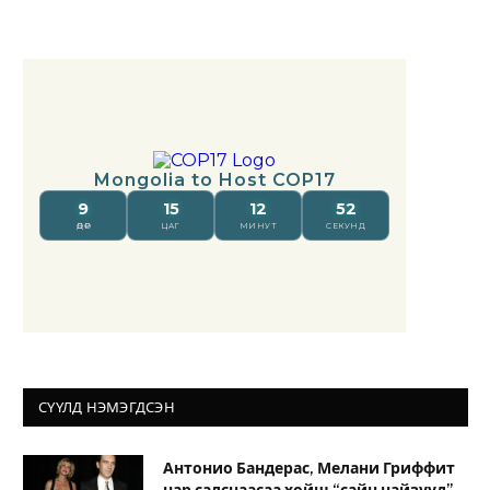
СҮҮЛД НЭМЭГДСЭН
Антонио Бандерас, Мелани Гриффит