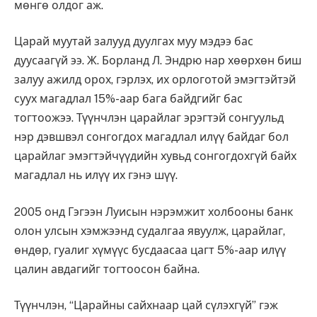
мөнгө олдог аж.
Царай муутай залууд дуулгах муу мэдээ бас
дуусаагүй ээ. Ж. Борланд Л. Эндрю нар хөөрхөн биш
залуу ажилд орох, гэрлэх, их орлоготой эмэгтэйтэй
суух магадлал 15%-аар бага байдгийг бас
тогтоожээ. Түүнчлэн царайлаг эрэгтэй сонгуульд
нэр дэвшвэл сонгогдох магадлал илүү байдаг бол
царайлаг эмэгтэйчүүдийн хувьд сонгогдохгүй байх
магадлал нь илүү их гэнэ шүү.
2005 онд Гэгээн Луисын нэрэмжит холбооны банк
олон улсын хэмжээнд судалгаа явуулж, царайлаг,
өндөр, гуалиг хүмүүс бусдаасаа цагт 5%-аар илүү
цалин авдагийг тогтоосон байна.
Түүнчлэн, “Царайны сайхнаар цай сүлэхгүй” гэж