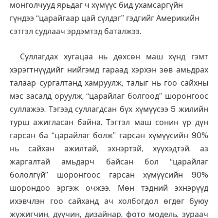
монголчууд ярьдаг ч хүмүүс бид ухамсаргүйн
гүндээ “царайгаар цай сүлдэг” гэдгийг Америкийн
сэтгэл судлаач эрдэмтэд баталжээ.
Суллагдах хугацаа нь дөхсөн маш хүнд гэмт
хэрэгтнүүдийг нийгэмд гараад хэрхэн зөв амьдрах
талаар сургалтанд хамруулж, талыг нь гоо сайхны
мэс засалд оруулж, “царайлаг болгоод” шоронгоос
суллажээ. Тэгээд суллагдсан бүх хүмүүсээ 5 жилийн
турш ажигласан байна. Тэгтэл маш сонин үр дүн
гарсан ба “царайлаг болж” гарсан хүмүүсийн 90%
нь сайхан ажилтай, эхнэртэй, хүүхэдтэй, аз
жаргалтай амьдарч байсан бол “царайлаг
бололгүй” шоронгоос гарсан хүмүүсийн 90%
шорондоо эргэж очжээ. Мөн тэдний эхнэрүүд
ихэвчлэн гоо сайханд ач холбогдол өгдөг буюу
жүжигчин, дуучин, дизайнар, фото модель, зураач