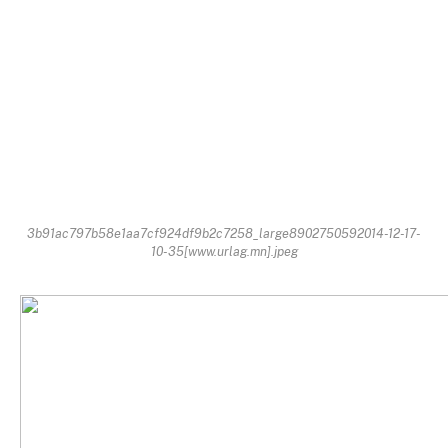
3b91ac797b58e1aa7cf924df9b2c7258_large8902750592014-12-17-
10-35[www.urlag.mn].jpeg