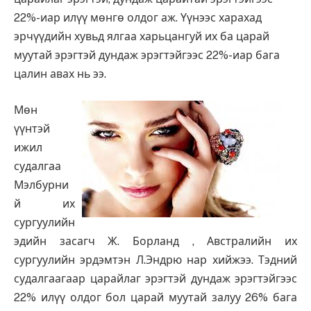
22%-иар илүү мөнгө олдог аж. Үүнээс харахад
эрчүүдийн хувьд ялгаа харьцангуй их ба царай
муутай эрэгтэй дундаж эрэгтэйгээс 22%-иар бага
цалин авах нь ээ.
Мөн
үүнтэй
ижил
судалгаа
Мэлбурни
й их
сургуулийн
эдийн засагч Ж. Борланд , Австралийн их
сургуулийн эрдэмтэн Л.Эндрю нар хийжээ. Тэдний
судалгаагаар царайлаг эрэгтэй дундаж эрэгтэйгээс
22% илүү олдог бол царай муутай залуу 26% бага