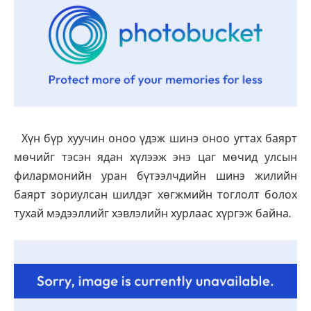
Хүн бүр хуучин оноо үдэж шинэ оноо угтах баярт
мөчийг тэсэн ядан хүлээж энэ цаг мөчид улсын
филармонийн уран бүтээлчдийн шинэ жилийн
баярт зориулсан шилдэг хөгжмийн тоглолт болох
тухай мэдээллийг хэвлэлийн хурлаас хүргэж байна.