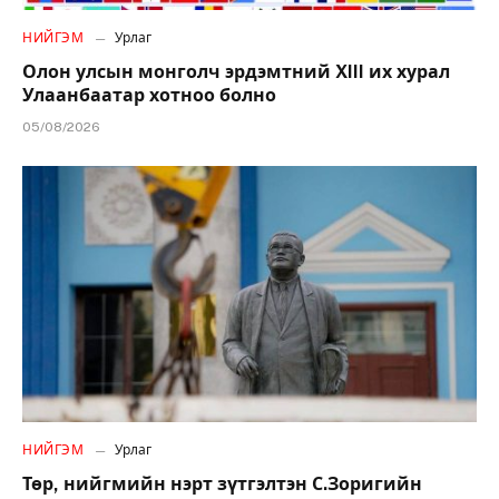
НИЙГЭМ
Урлаг
Олон улсын монголч эрдэмтний XIII их хурал
Улаанбаатар хотноо болно
05/08/2026
НИЙГЭМ
Урлаг
Төр, нийгмийн нэрт зүтгэлтэн С.Зоригийн