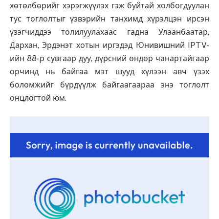
хөтөлбөрийг хэрэгжүүлэх гэж буйтай холбогдуулан
тус тоглолтыг үзвэрийн танхимд хүрэлцэн ирсэн
үзэгчиддээ толилуулахаас гадна Улаанбаатар,
Дархан, Эрдэнэт хотын иргэдэд Юнивишний IPTV-
ийн 88-р сувгаар дуу, дүрсний өндөр чанартайгаар
орчинд нь байгаа мэт шууд хүлээн авч үзэх
боломжийг бүрдүүлж байгаагаараа энэ тоглолт
онцлогтой юм.