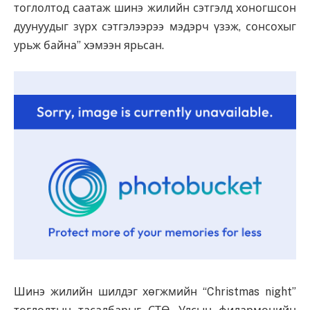
тоглолтод саатаж шинэ жилийн сэтгэлд хоногшсон
дуунуудыг зүрх сэтгэлээрээ мэдэрч үзэж, сонсохыг
урьж байна” хэмээн ярьсан.
Шинэ жилийн шилдэг хөгжмийн “Christmas night”