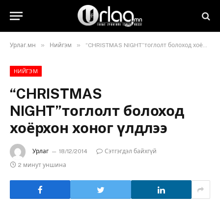
»
»
Урлаг.мн
Нийгэм
“CHRISTMAS NIGHT”тоглолт болоход хоёрхон хоног үлдлээ
НИЙГЭМ
“CHRISTMAS
NIGHT”тоглолт болоход
хоёрхон хоног үлдлээ
Урлаг
18/12/2014
Сэтгэгдэл байхгүй
2 минут уншина