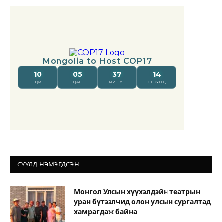
СҮҮЛД НЭМЭГДСЭН
Монгол Улсын хүүхэлдэйн театрын
уран бүтээлчид олон улсын сургалтад
хамрагдаж байна