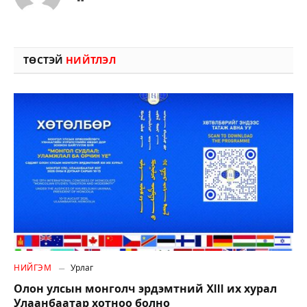
ТӨСТЭЙ
НИЙТЛЭЛ
НИЙГЭМ
Урлаг
Олон улсын монголч эрдэмтний XIII их хурал
Улаанбаатар хотноо болно