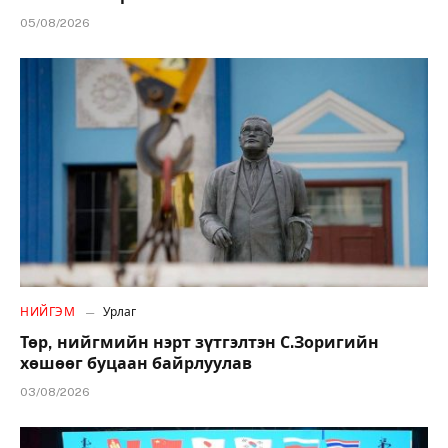
05/08/2026
НИЙГЭМ
Урлаг
Төр, нийгмийн нэрт зүтгэлтэн С.Зоригийн
хөшөөг буцаан байрлуулав
03/08/2026