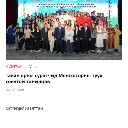
НИЙГЭМ
Урлаг
Таван орны сурагчид Монгол орны түүх,
соёлтой танилцав
31/07/2026
Сэтгэгдэл хаалттай