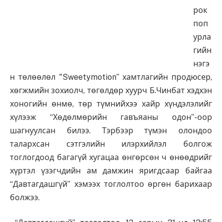
рок
поп
урла
гийн
нэгэ
н төлөөлөл "Sweetymotion” хамтлагийн продюсер,
хөгжмийн зохиолч, төгөлдөр хуурч Б.Чинбат хэдхэн
хоногийн өнмө, төр түмнийхээ хайр хүндэлэлийг
хүлээж “Хөдөлмөрийн гавъяаны одон”-оор
шагнуулсан билээ. Тэрбээр түмэн олондоо
талархсан сэтгэлийн илэрхийлэл болгож
тоглогдоод багагүй хугацаа өнгөрсөн ч өнөөдрийг
хүртэл үзэгчдийн ам дамжин яригдсаар байгаа
“Давтагдашгүй” хэмээх тоглолтоо өргөн барихаар
болжээ.