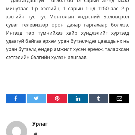
“Давтагдашгүй” тоглолтоо 12 сарын 31-нд 13:55
минутаас 1-р хэсгийн, 1 сарын 1-нд 11:50-аас 2-р
хэсгийн тус тус Монголын үндэсний Боловсрол
суваг телевизээр орон даяар гаргахаар болжээ.
Ингээд төр түмнийхээ хайр хүндлэлийг хүртээд
удаагүй байгаа эрхэм уран бүтээлчдээ цаашдынх нь
уран бүтээлд өндөр амжилт хүсэн ерөөж, талархсан
сэтгэлийн бэлгийн хүлээн авцгаая.
Facebook
Twitter
Pinterest
LinkedIn
Tumblr
Имэйл
Урлаг
Вэбсайт