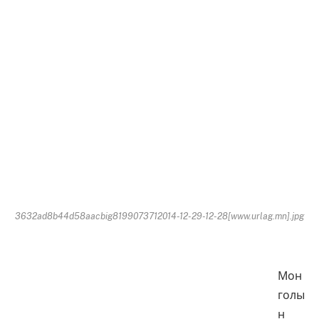
3632ad8b44d58aacbig8199073712014-12-29-12-28[www.urlag.mn].jpg
Мон
голы
н