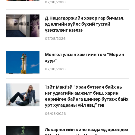
07/08/2026
Д.Нацагдоржийн ховор гар бичмэл,
эд өлгийн зүйлс бүхий тусгай
үзэсгэлэнг нээлээ
07/08/2026
Монгол улсын хамгийн том “Морин
хуур”
07/08/2026
Тэйт МакРэй “Уран бүтээлч байх нь
нэг удаагийн амжилт биш, харин
өөрийгөө байнга шинээр бүтээж байх
урт хугацааны үйл явц” гэв
06/08/2026
Локарногийн кино наадамд өрсөлдөх