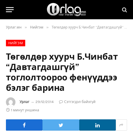
»
»
Урлаг.мн
Нийгэм
Төгөлдөр хуурч Б.Чинбат “Давтагдашгүй” тоглолтоороо фенүүддээ бэлэг барина
НИЙГЭМ
Төгөлдөр хуурч Б.Чинбат
“Давтагдашгүй”
тоглолтоороо фенүүддээ
бэлэг барина
Урлаг
29/12/2014
Сэтгэгдэл байхгүй
1 минут уншина