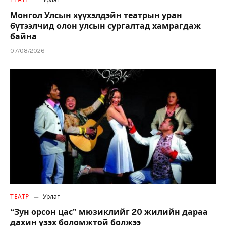
Монгол Улсын хүүхэлдэйн театрын уран
бүтээлчид олон улсын сургалтад хамрагдаж
байна
07/08/2026
ТЕАТР
Урлаг
“Зун орсон цас” мюзиклийг 20 жилийн дараа
дахин үзэх боломжтой болжээ