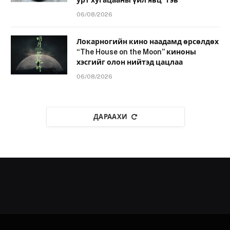
06/08/2026
Локарногийн кино наадамд өрсөлдөх
“The House on the Moon” киноны
хэсгийг олон нийтэд цацлаа
06/08/2026
ДАРААХИ