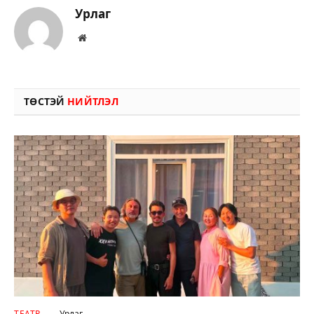
Урлаг
Вэбсайт
ТӨСТЭЙ
НИЙТЛЭЛ
ТЕАТР
Урлаг