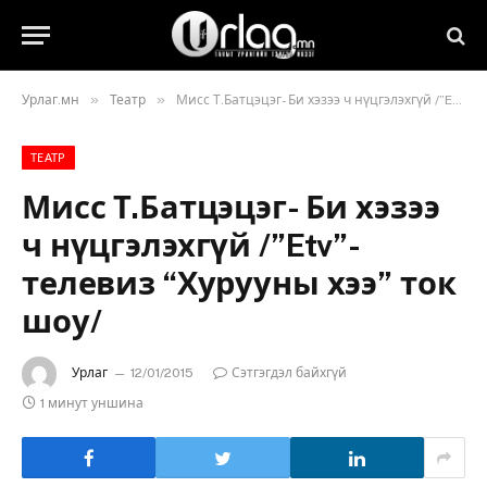
»
»
Урлаг.мн
Театр
Мисс Т.Батцэцэг- Би хэзээ ч нүцгэлэхгүй /”Etv”-телевиз “Хурууны хээ” ток шоу/
ТЕАТР
Мисс Т.Батцэцэг- Би хэзээ
ч нүцгэлэхгүй /”Etv”-
телевиз “Хурууны хээ” ток
шоу/
Урлаг
12/01/2015
Сэтгэгдэл байхгүй
1 минут уншина