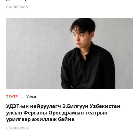
06/08/2026
ТЕАТР
Урлаг
УДЭТ-ын найруулагч Э.Билгүүн Узбекистан
улсын Ферганы Орос драмын театрын
урилгаар ажиллаж байна
05/08/2026