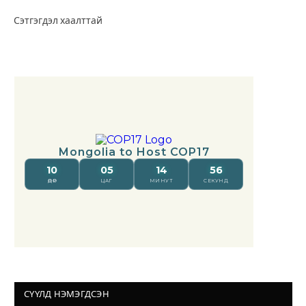
Сэтгэгдэл хаалттай
СҮҮЛД НЭМЭГДСЭН