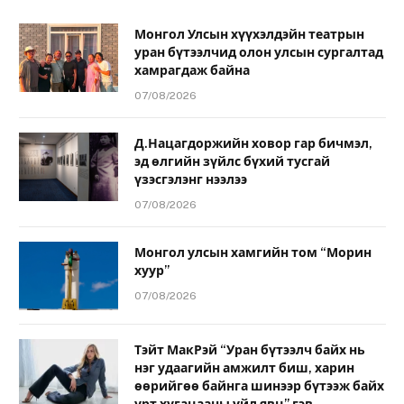
Монгол Улсын хүүхэлдэйн театрын
уран бүтээлчид олон улсын сургалтад
хамрагдаж байна
07/08/2026
Д.Нацагдоржийн ховор гар бичмэл,
эд өлгийн зүйлс бүхий тусгай
үзэсгэлэнг нээлээ
07/08/2026
Монгол улсын хамгийн том “Морин
хуур”
07/08/2026
Тэйт МакРэй “Уран бүтээлч байх нь
нэг удаагийн амжилт биш, харин
өөрийгөө байнга шинээр бүтээж байх
урт хугацааны үйл явц” гэв