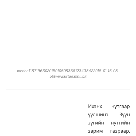
medee1187196302015010508356123438422015-01-15-08-
50[www.urlag.mn].jpg
Ихэнх нутгаар
үүлшинэ. Зүүн
зүгийн нутгийн
зарим газраар,