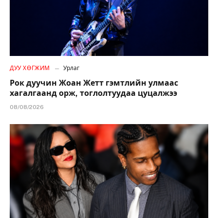
ДУУ ХӨГЖИМ
Урлаг
Рок дуучин Жоан Жетт гэмтлийн улмаас
хагалгаанд орж, тоглолтуудаа цуцалжээ
08/08/2026