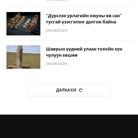
“Дүрслэх урлагийн оюуны өв сан”
тусгай үзэсгэлэнг дэлгэж байна
08/08/2026
Шаврын үүдний улаан тохойн хүн
чулуун хөшөө
08/08/2026
ДАРААХИ