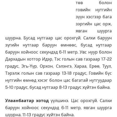
төв болон
говийн нутгийн
зүүн хэсгээр бага
зэргийн цас орж,
явган шуурга
шуурна. Бусад нутгаар цас орохгүй. Салхи баруун
зүгийн нутгаар баруун өмнөөс, бусад нутгаар
баруун хойноос секундэд 6-11 метр. Увс нуур болон
Дархадын хотгор Идэр, Тэс голын сав газраар 17-22
градус, Эгь-Үүр, Орхон, Сэлэнгэ, Хараа, Ерөө, Туул,
Тэрэлж голын сав газраар 13-18 градус, Говийн бүс
нутгийн өмнөд хэсэг болон цас багатай нутгуудаар
5-10 градус, бусад нутгаар 8-13 градус хүйтэн байна.
Улаанбаатар хотод
үүлшинэ. Цас орохгүй. Салхи
баруун хойноос секундэд 6-11 метр, явган шуурга
шуурна. 11-13 градус хүйтэн байна.