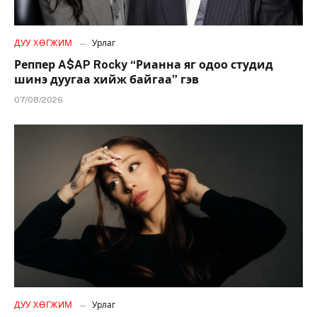
ДУУ ХӨГЖИМ
Урлаг
Реппер A$AP Rocky “Рианна яг одоо студид
шинэ дуугаа хийж байгаа” гэв
07/08/2026
ДУУ ХӨГЖИМ
Урлаг