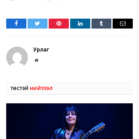
Facebook
Twitter
Pinterest
LinkedIn
Tumblr
Имэйл
Урлаг
Вэбсайт
ТӨСТЭЙ
НИЙТЛЭЛ