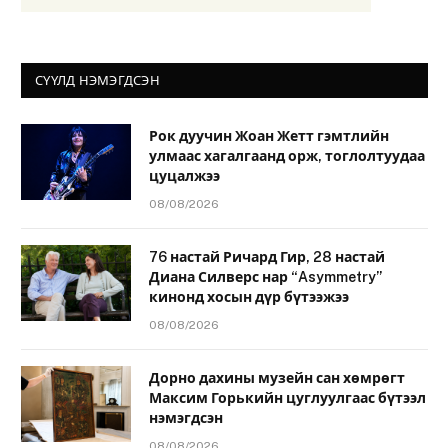
СҮҮЛД НЭМЭГДСЭН
Рок дуучин Жоан Жетт гэмтлийн
улмаас хагалгаанд орж, тоглолтуудаа
цуцалжээ
08/08/2026
76 настай Ричард Гир, 28 настай
Диана Силверс нар “Asymmetry”
кинонд хосын дүр бүтээжээ
08/08/2026
Дорно дахины музейн сан хөмрөгт
Максим Горькийн цуглуулгаас бүтээл
нэмэгдсэн
08/08/2026