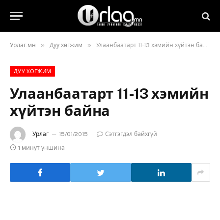
»
»
Урлаг.мн
Дуу хөгжим
Улаанбаатарт 11-13 хэмийн хүйтэн байна
ДУУ ХӨГЖИМ
Улаанбаатарт 11-13 хэмийн
хүйтэн байна
Урлаг
15/01/2015
Сэтгэгдэл байхгүй
1 минут уншина