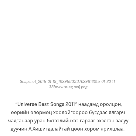
Snapshot_2015-01-19_1929583337029812015-01-20-11-
33[www.urlag.mn].png
“Universe Best Songs 2011″ наадамд оролцон,
өөрийн өвөрмөц хоолойгоороо бусдаас ялгарч
чадсанаар уран бүтээлийнхээ гарааг эхэлсэн залуу
дуучин А.Хишигдалайтай цөөн хором ярилцлаа.