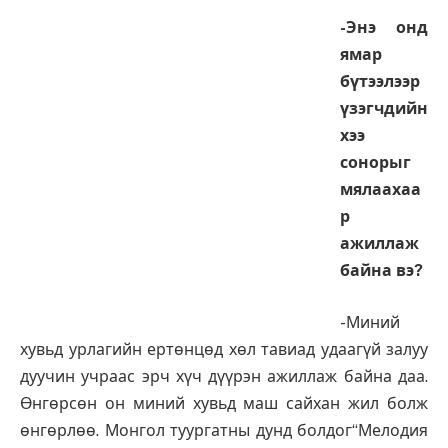
-Энэ онд
ямар
бүтээлээр
үзэгчдийн
хээ
сонорыг
мялаахаа
р
ажиллаж
байна вэ?
-Миний
хувьд урлагийн ертөнцөд хөл тавиад удаагүй залуу
дуучин учраас эрч хүч дүүрэн ажиллаж байна даа.
Өнгөрсөн он миний хувьд маш сайхан жил болж
өнгөрлөө. Монгол туургатны дунд болдог“Мелодия