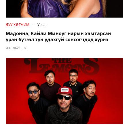
ДУУ ХӨГЖИМ
Урлаг
Мадонна, Кайли Миноуг нарын хамтарсан
уран бүтээл тун удахгүй сонсогчдод хүрнэ
04/08/2026