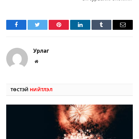
Facebook
Twitter
Pinterest
LinkedIn
Tumblr
Имэйл
Урлаг
Вэбсайт
ТӨСТЭЙ
НИЙТЛЭЛ