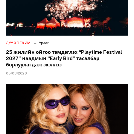
ДУУ ХӨГЖИМ
Урлаг
25 жилийн ойгоо тэмдэглэх “Playtime Festival
2027” наадмын “Early Bird” тасалбар
борлуулагдаж эхэллээ
05/08/2026