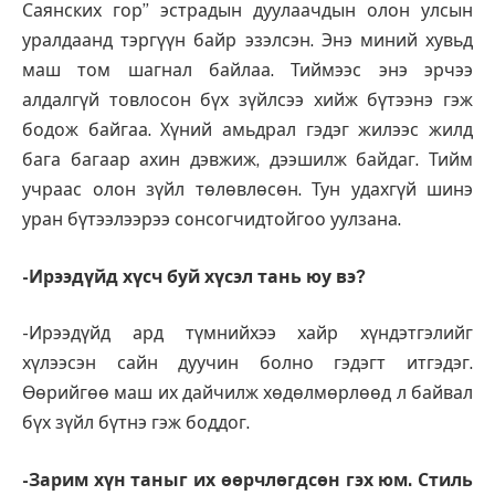
Саянских гор” эстрадын дуулаачдын олон улсын
уралдаанд тэргүүн байр эзэлсэн. Энэ миний хувьд
маш том шагнал байлаа. Тиймээс энэ эрчээ
алдалгүй товлосон бүх зүйлсээ хийж бүтээнэ гэж
бодож байгаа. Хүний амьдрал гэдэг жилээс жилд
бага багаар ахин дэвжиж, дээшилж байдаг. Тийм
учраас олон зүйл төлөвлөсөн. Тун удахгүй шинэ
уран бүтээлээрээ сонсогчидтойгоо уулзана.
-Ирээдүйд хүсч буй хүсэл тань юу вэ?
-Ирээдүйд ард түмнийхээ хайр хүндэтгэлийг
хүлээсэн сайн дуучин болно гэдэгт итгэдэг.
Өөрийгөө маш их дайчилж хөдөлмөрлөөд л байвал
бүх зүйл бүтнэ гэж боддог.
-Зарим хүн таныг их өөрчлөгдсөн гэх юм. Стиль