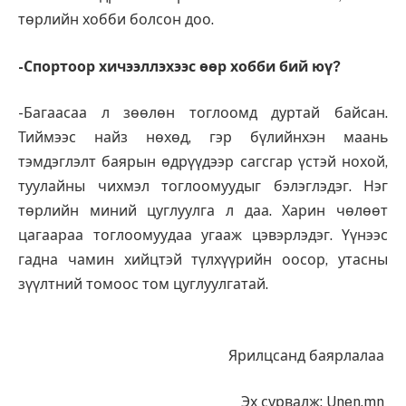
төрлийн хобби болсон доо.
-Спортоор хичээллэхээс өөр хобби бий юү?
-Багаасаа л зөөлөн тоглоомд дуртай байсан.
Тиймээс найз нөхөд, гэр бүлийнхэн маань
тэмдэглэлт баярын өдрүүдээр сагсгар үстэй нохой,
туулайны чихмэл тоглоомуудыг бэлэглэдэг. Нэг
төрлийн миний цуглуулга л даа. Харин чөлөөт
цагаараа тоглоомуудаа угааж цэвэрлэдэг. Үүнээс
гадна чамин хийцтэй түлхүүрийн оосор, утасны
зүүлтний томоос том цуглуулгатай.
Ярилцсанд баярлалаа
Эх сурвалж: Unen.mn