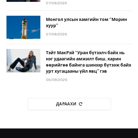
07/08/2026
Монгол улсын хамгийн том “Морин
хуур”
07/08/2026
Тэйт МакРэй “Уран бүтээлч байх нь
нэг удаагийн амжилт биш, харин
өөрийгөө байнга шинээр бүтээж байх
урт хугацааны үйл явц” гэв
06/08/2026
ДАРААХИ