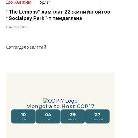
ДУУ ХӨГЖИМ
Урлаг
“The Lemons” хамтлаг 22 жилийн ойгоо
“Socialpay Park”-т тэмдэглэнэ
04/08/2026
Сэтгэгдэл хаалттай