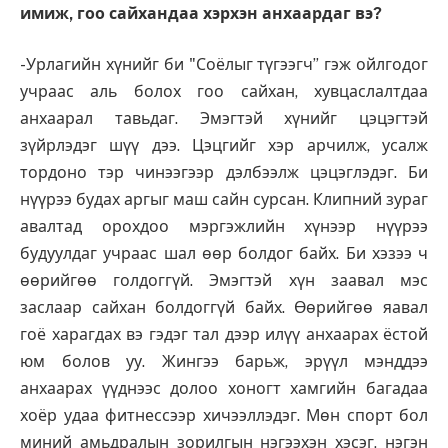
имиж, гоо сайхандаа хэрхэн анхаардаг вэ?
-Урлагийн хүнийг би "Соёлыг түгээгч” гэж ойлгодог
учраас аль болох гоо сайхан, хувцаслалтдаа
анхаарал тавьдаг. Эмэгтэй хүнийг цэцэгтэй
зүйрлэдэг шүү дээ. Цэцгийг хэр арчилж, усалж
тордоно тэр чинээгээр дэлбээлж цэцэглэдэг. Би
нүүрээ будах аргыг маш сайн сурсан. Клипний зураг
авалтад орохдоо мэргэжлийн хүнээр нүүрээ
будуулдаг учраас шал өөр болдог байх. Би хэзээ ч
өөрийгөө голдоггүй. Эмэгтэй хүн заавал мэс
заслаар сайхан болдоггүй байх. Өөрийгөө яавал
гоё харагдах вэ гэдэг тал дээр илүү анхаарах ёстой
юм болов уу. Жингээ барьж, эрүүл мэнддээ
анхаарах үүднээс долоо хоногт хамгийн багадаа
хоёр удаа фитнессээр хичээллэдэг. Мөн спорт бол
миний амьдралын зорилгын нэгээхэн хэсэг, нэгэн