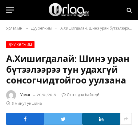
»
»
Урлаг.мн
Дуу хөгжим
А.Хишигдалай: Шинэ уран бүтээлээрээ тун удахгүй сонсогчидтойгоо уулзана
ДУУ ХӨГЖИМ
А.Хишигдалай: Шинэ уран
бүтээлээрээ тун удахгүй
сонсогчидтойгоо уулзана
Урлаг
20/01/2015
Сэтгэгдэл байхгүй
3 минут уншина