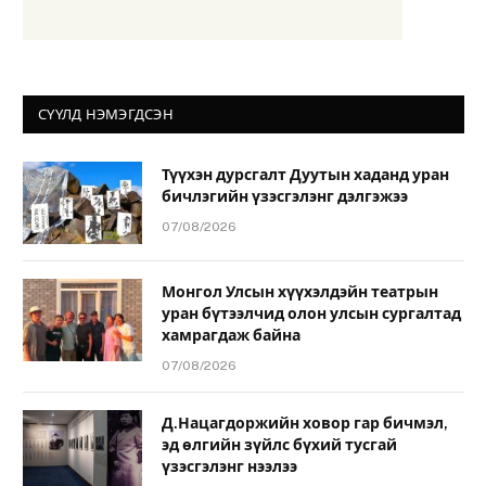
СҮҮЛД НЭМЭГДСЭН
Түүхэн дурсгалт Дуутын хаданд уран
бичлэгийн үзэсгэлэнг дэлгэжээ
07/08/2026
Монгол Улсын хүүхэлдэйн театрын
уран бүтээлчид олон улсын сургалтад
хамрагдаж байна
07/08/2026
Д.Нацагдоржийн ховор гар бичмэл,
эд өлгийн зүйлс бүхий тусгай
үзэсгэлэнг нээлээ