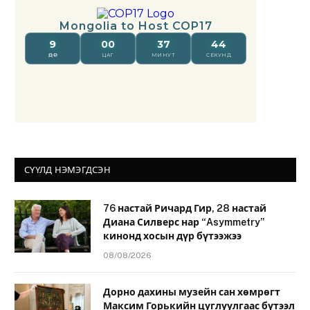
СҮҮЛД НЭМЭГДСЭН
76 настай Ричард Гир, 28 настай
Диана Силверс нар “Asymmetry”
кинонд хосын дүр бүтээжээ
08/08/2026
Дорно дахины музейн сан хөмрөгт
Максим Горькийн цуглуулгаас бүтээл