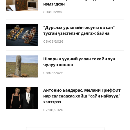
нэмэгдсэн
08/08/2026
“Дүрслэх урлагийн оюуны өв сан”
тусгай үзэсгэлэнг дэлгэж байна
08/08/2026
Шаврын үүдний улаан тохойн хүн
чулуун хөшөө
08/08/2026
Антонио Бандерас, Мелани Гриффит
нар салснаасаа хойш “сайн найзууд”
хэвээрээ
07/08/2026