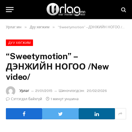
»
»
Урлаг.мн
Дуу хөгжим
“Sweetymotion” – ДЭНЖИЙН НОГОО /New video/
ДУУ ХӨГЖИМ
“Sweetymotion” –
ДЭНЖИЙН НОГОО /New
video/
Урлаг
21/01/2015
Шинэчлэгдсэн:
20/02/2026
Сэтгэгдэл байхгүй
1 минут уншина