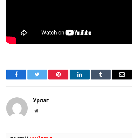
Facebook
Twitter
Pinterest
LinkedIn
Tumblr
Имэйл
Урлаг
Вэбсайт