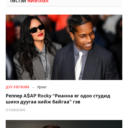
ТӨСТЭЙ
НИЙТЛЭЛ
ДУУ ХӨГЖИМ
Урлаг
Реппер A$AP Rocky “Рианна яг одоо студид
шинэ дуугаа хийж байгаа” гэв
07/08/2026