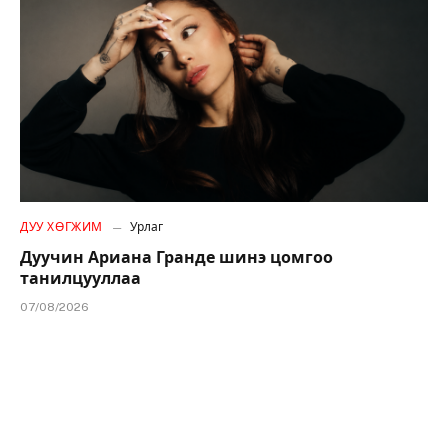
ДУУ ХӨГЖИМ
Урлаг
Дуучин Ариана Гранде шинэ цомгоо
танилцууллаа
07/08/2026