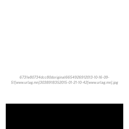
6731e80734dcc80doriginal6654926912013-10-16-09-
51[www.urlag.mn]3038918352015-01-21-10-42[www.urlag.mn].jpg