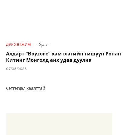
ДУУ ХӨГЖИМ
Урлаг
Алдарт “Boyzone” хамтлагийн гишүүн Ронан
Китинг Монголд анх удаа дуулна
07/08/2026
Сэтгэгдэл хаалттай