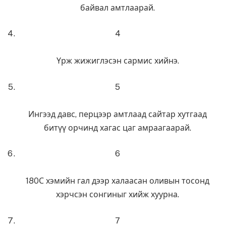
байвал амтлаарай.
4
Үрж жижиглэсэн сармис хийнэ.
5
Ингээд давс, перцээр амтлаад сайтар хутгаад
битүү орчинд хагас цаг амраагаарай.
6
180С хэмийн гал дээр халаасан оливын тосонд
хэрчсэн сонгиныг хийж хуурна.
7