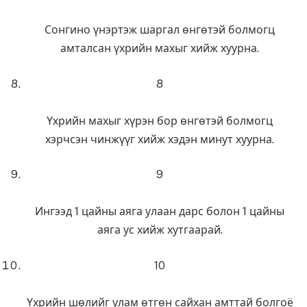
Сонгино үнэртэж шаргал өнгөтэй болмогц
амталсан үхрийн махыг хийж хуурна.
8
Үхрийн махыг хүрэн бор өнгөтэй болмогц
хэрчсэн чинжүүг хийж хэдэн минут хуурна.
9
Ингээд 1 цайны аяга улаан дарс болон 1 цайны
аяга ус хийж хутгаарай.
10
Үхрийн шөлийг улам өтгөн сайхан амттай болгоё