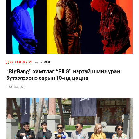
ДУУ ХӨГЖИМ
Урлаг
“BigBang” хамтлаг “BiiiG” нэртэй шинэ уран
бүтээлээ энэ сарын 19-нд цацна
10/08/2026