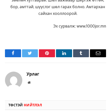
зөөлөн хутгаарай. Шөл аажмаар ширгэж өтгөн,
бор, амттай, шүүслэг шөл гарах болно. Амтархан
сайхан хооллоорой.
Эх сурвалж: www.1000jor.mn
Facebook
Twitter
Pinterest
LinkedIn
Tumblr
Имэйл
Урлаг
Вэбсайт
ТӨСТЭЙ
НИЙТЛЭЛ