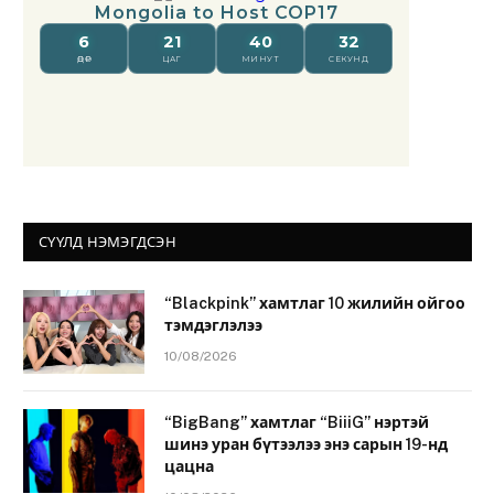
СҮҮЛД НЭМЭГДСЭН
“Blackpink” хамтлаг 10 жилийн ойгоо
тэмдэглэлээ
10/08/2026
“BigBang” хамтлаг “BiiiG” нэртэй
шинэ уран бүтээлээ энэ сарын 19-нд
цацна