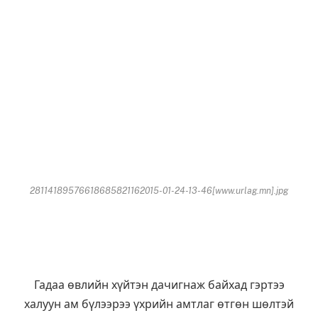
28114189576618685821162015-01-24-13-46[www.urlag.mn].jpg
Гадаа өвлийн хүйтэн дачигнаж байхад гэртээ
халуун ам бүлээрээ үхрийн амтлаг өтгөн шөлтэй