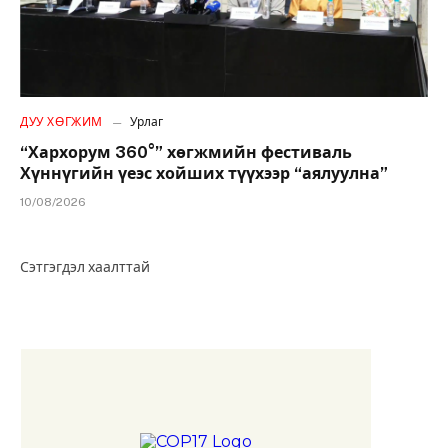
ДУУ ХӨГЖИМ
Урлаг
“Хархорум 360°” хөгжмийн фестиваль
Хүннүгийн үеэс хойших түүхээр “аялуулна”
10/08/2026
Сэтгэгдэл хаалттай