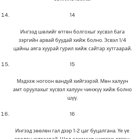
14
Ингээд шөлийг өтгөн болгохыг хүсвэл бага
зэргийн арвай буудай хийж болно. Эсвэл 1/4
цайны аяга хуурай гурил хийж сайтар хутгаарай.
15
Мэдээж ногоон вандуй хийгээрэй. Мөн халуун
амт оруулахыг хүсвэл халуун чинжүү хийж болно
шүү.
16
Ингээд зөөлөн гал дээр 1-2 цаг буцалгана. Үе үе