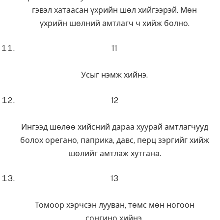
гэвэл хатаасан үхрийн шөл хийгээрэй. Мөн
үхрийн шөлний амтлагч ч хийж болно.
11
Усыг нэмж хийнэ.
12
Ингээд шөлөө хийсний дараа хуурай амтлагчууд
болох орегано, паприка, давс, перц зэргийг хийж
шөлийг амтлаж хутгана.
13
Томоор хэрчсэн лууван, төмс мөн ногоон
сонгино хийнэ.