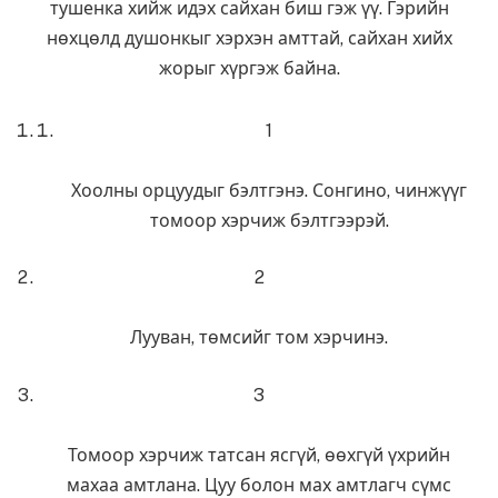
тушенка хийж идэх сайхан биш гэж үү. Гэрийн
нөхцөлд душонкыг хэрхэн амттай, сайхан хийх
жорыг хүргэж байна.
1
Хоолны орцуудыг бэлтгэнэ. Сонгино, чинжүүг
томоор хэрчиж бэлтгээрэй.
2
Лууван, төмсийг том хэрчинэ.
3
Томоор хэрчиж татсан ясгүй, өөхгүй үхрийн
махаа амтлана. Цуу болон мах амтлагч сүмс