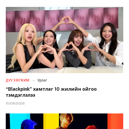
ДУУ ХӨГЖИМ
Урлаг
“Blackpink” хамтлаг 10 жилийн ойгоо
тэмдэглэлээ
10/08/2026