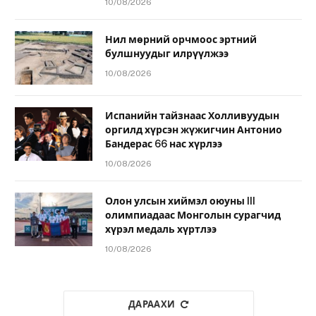
10/08/2026
Нил мөрний орчмоос эртний
булшнуудыг илрүүлжээ
10/08/2026
Испанийн тайзнаас Холливуудын
оргилд хүрсэн жүжигчин Антонио
Бандерас 66 нас хүрлээ
10/08/2026
Олон улсын хиймэл оюуны III
олимпиадаас Монголын сурагчид
хүрэл медаль хүртлээ
10/08/2026
ДАРААХИ