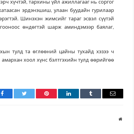
 эрч хүчтэй, тархины үйл ажиллагааг нь соргог
 хатаасан эрдэнэшиш, улаан буудайн гурилаар
хэрэгтэй. Шинэхэн жимсийг тараг эсвэл сүүтэй
гооноос өндөгтэй шарж аминдэмээр баялаг,
ахын тулд та өглөөний цайны тухайд хэзээ ч
, амархан хоол хүнс бэлтгэхийн тулд өөрийгөө
Facebook
Twitter
Pinterest
LinkedIn
Tumblr
Имэйл
Вэбса