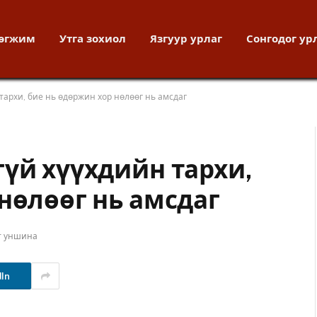
хөгжим
Утга зохиол
Язгуур урлаг
Сонгодог ур
тархи, бие нь өдөржин хор нөлөөг нь амсдаг
гүй хүүхдийн тархи,
нөлөөг нь амсдаг
т уншина
dIn