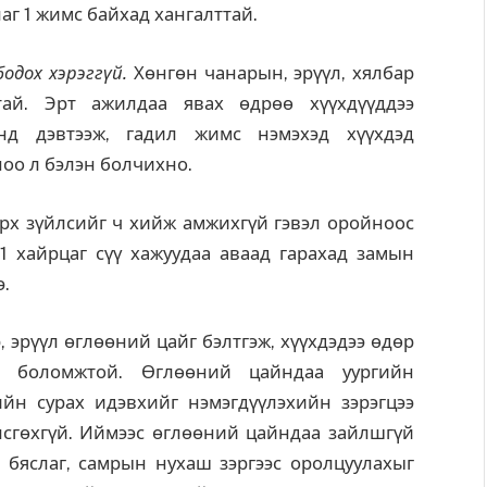
аг 1 жимс байхад хангалттай.
бодох хэрэггүй.
Хөнгөн чанарын, эрүүл, хялбар
тай. Эрт ажилдаа явах өдрөө хүүхдүүддээ
нд дэвтээж, гадил жимс нэмэхэд хүүхдэд
оо л бэлэн болчихно.
рх зүйлсийг ч хийж амжихгүй гэвэл оройноос
 1 хайрцаг сүү хажуудаа аваад гарахад замын
.
, эрүүл өглөөний цайг бэлтгэж, хүүхдэдээ өдөр
х боломжтой. Өглөөний цайндаа уургийн
йн сурах идэвхийг нэмэгдүүлэхийн зэрэгцээ
лсгөхгүй. Иймээс өглөөний цайндаа зайлшгүй
г, бяслаг, самрын нухаш зэргээс оролцуулахыг