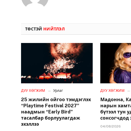
ТӨСТЭЙ
НИЙТЛЭЛ
ДУУ ХӨГЖИМ
Урлаг
ДУУ ХӨГЖИМ
25 жилийн ойгоо тэмдэглэх
Мадонна, К
“Playtime Festival 2027”
нарын хамт
наадмын “Early Bird”
бүтээл тун 
тасалбар борлуулагдаж
сонсогчдод 
эхэллээ
04/08/2026