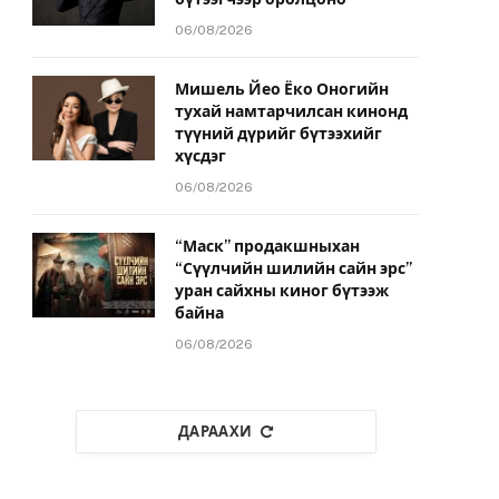
06/08/2026
Мишель Йео Ёко Оногийн
тухай намтарчилсан кинонд
түүний дүрийг бүтээхийг
хүсдэг
06/08/2026
“Маск” продакшныхан
“Сүүлчийн шилийн сайн эрс”
уран сайхны киног бүтээж
байна
06/08/2026
ДАРААХИ