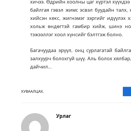
хичээ. Өдрийн хоолны цаг хүртэл хүүхдээ
байлгая гэвэл жимс эсвэл буудайн талх,
хийсэн кекс, жигнэмэг зэргийг идүүлэх 
хольж өндөгтэй гамбир хийж, шинэ но
тэжээллэг хоол хүнсийг бэлтгэж болно.
Багачуудаа эрүүл, онц сурлагатай байлг
залхуурч болохгүй шүү. Аль болох хялбар
дайчил…
ХУВААЛЦАХ.
Урлаг