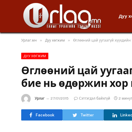
Дуу 
»
»
Урлаг.мн
Дуу хөгжим
Өглөөний цай уугаагүй хүүхдийн 
ДУУ ХӨГЖИМ
Өглөөний цай уугаа
бие нь өдөржин хор 
Урлаг
27/01/2015
Сэтгэгдэл байхгүй
2 мину
Facebook
Twitter
Linke