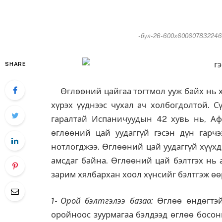
-бүл-26-600x60060783224620
SHARE
Өглөөний цайгаа тогтмол ууж байх нь х
хүрэх үүднээс чухал ач холбогдолтой. С
гаралтай Испаничуудын 42 хувь нь, Аф
өглөөний цай уудаггүй гэсэн дүн гарчэ
нотлогджээ. Өглөөний цай уудаггүй хүүх
амсдаг байна. Өглөөний цай бэлтгэх нь 
зарим хялбархан хоол хүнсийг бэлтгэж ө
1- Орой бэлтгэлээ базаа:
Өглөө өндөгтэй
оройноос зуурмагаа бэлдээд өглөө босон