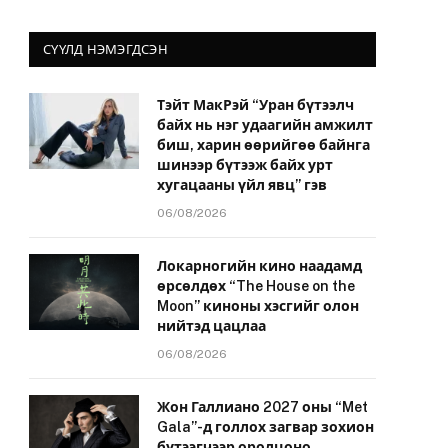
СҮҮЛД НЭМЭГДСЭН
Тэйт МакРэй “Уран бүтээлч
байх нь нэг удаагийн амжилт
биш, харин өөрийгөө байнга
шинээр бүтээж байх урт
хугацааны үйл явц” гэв
06/08/2026
Локарногийн кино наадамд
өрсөлдөх “The House on the
Moon” киноны хэсгийг олон
нийтэд цацлаа
06/08/2026
Жон Галлиано 2027 оны “Met
Gala”-д голлох загвар зохион
бүтээгчээр оролцоно