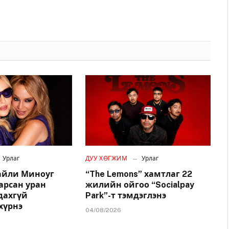
Урлаг
ДУУ ХӨГЖИМ
Урлаг
айли Миноуг
“The Lemons” хамтлаг 22
арсан уран
жилийн ойгоо “Socialpay
удахгүй
Park”-т тэмдэглэнэ
хүрнэ
04/08/2026