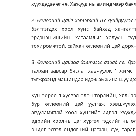
хүүхдэдээ өгнө. Хажууд нь аминдмээр баял
2- Өглөөний цайг хэтэрхий их хүндрүүлж 
бэлтгэгдэх хоол хүнс байхад хангалт
эрдэнэшишийн хатаамлыг халуун сүү
тохиромжтой, сайхан өглөөний цай дорхн
3- Өглөөний цайгаа бэлтгэж аваад яв.
Дээ
талхан завсар бяслаг хавчуулж, 1 жимс,
түгжрээнд машиндаа идэж амжина шүү дээ
Хүн өөрөө л хүсвэл олон төрлийн, хялбар
бүр өглөөний цай уулгаж хэвшүүлэ
агууламжтай хоол хүнсийг идвэл хүүхди
өдрийн хоолны цаг хүртэл гэдсийг нь ө
өндөг эсвэл өндөгний цагаан, сүү, тара