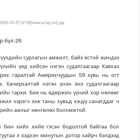
15-01-27-12-09[www.urlag.mn].jpg
үүхдийн сурлагын амжилт, байх ёстой жиндээ
үүлийн үед хийсэн нэгэн судалгаагаар Кавказ
рик гаралтай Америкчуудын 59 хувь нь огт
э. Хачирхалтай нэгэн үнэн энэ судалгаагаар
дийн тархи, бие нь өдөржин үүний хор нөлөөг
ажил хэрэгч ээж таны хувьд хэцүү санагддаг ч
өрийн ажлыг хөнгөлөх боломжтой.
 бин хийх хийе гэсэн бодолтой байгаа бол
гуутаа л хэдхэн минутын дотор хайрч бэлдээд